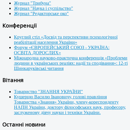
Журнал "Трибуна"
Журнал "Наука і суспільство"
Журнал "Редакторське око"
Конференції
Круглий стіл «Досвід та перспективи психологічної
реабілітації населення України»
Форум «ЄВРОПЕЙСЬКИЙ СОЮЗ - УКРАЇНА:
ОСВІТА ДОРОСЛИХ»
Міжнародна науково-практична конференція «Проблеми
людини в українських реаліях: надії та сподівання»: 12-ті
Шинкаруківські читання
Вітання
Товариство "ЗНАННЯ УКРАЇНИ"
Кушерцю Василю Івановичу, голові правління
Товариства «Знання» України, члену-кореспонденту
НАПН України, доктору філософських наук, професору,
заслуженому діячу науки і техніки України.
Останні новини