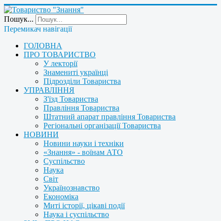
Пошук...
Перемикач навігації
ГОЛОВНА
ПРО ТОВАРИСТВО
У лекторії
Знамениті українці
Підрозділи Товариства
УПРАВЛІННЯ
З'їзд Товариства
Правління Товариства
Штатний апарат правління Товариства
Регіональні організації Товариства
НОВИНИ
Новини науки і техніки
«Знання» - воїнам АТО
Суспільство
Наука
Світ
Українознавство
Економіка
Миті історії, цікаві події
Наука і суспільство