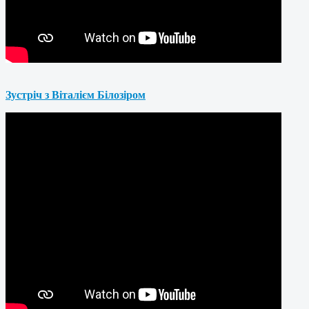
Зустріч з Віталієм Білозіром