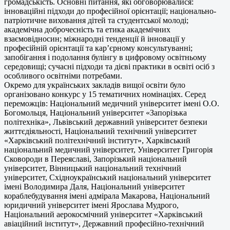
громадськість. Основні питання, які обговорювалися:
інноваційні підходи до професійної орієнтації; національно-
патріотичне виховання дітей та студентської молоді;
академічна доброчесність та етика академічних
взаємовідносин; міжнародні тенденції й інновації у
професійній орієнтації та кар’єрному консультуванні;
запобігання і подолання булінгу в цифровому освітньому
середовищі; сучасні підходи та дієві практики в освіті осіб з
особливого освітніми потребами.
Окремо для українських закладів вищої освіти було
організовано конкурс у 15 тематичних номінаціях. Серед
переможців: Національний медичний університет імені О.О.
Богомольця, Національний університет «Запорізька
політехніка», Львівський державний університет безпеки
життєдіяльності, Національний технічний університет
«Харківський політехнічний інститут», Харківський
національний медичний університет, Університет Григорія
Сковороди в Переяславі, Запорізький національний
університет, Вінницький національний технічний
університет, Східноукраїнський національний університет
імені Володимира Даля, Національний університет
кораблебудування імені адмірала Макарова, Національний
юридичний університет імені Ярослава Мудрого,
Національний аерокосмічний університет «Харківський
авіаційний інститут», Державний професійно-технічний