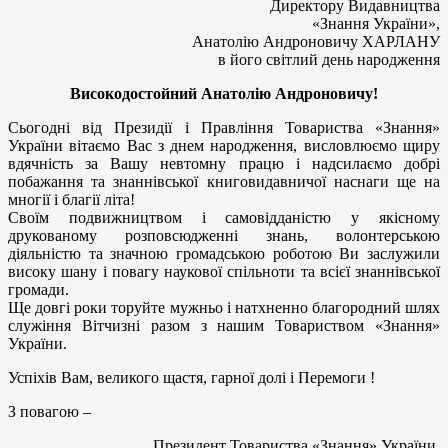
Директору Видавництва
«Знання України»,
Анатолію Андроновичу ХАРЛАНУ
в його світлий день народження
Високодостойний Анатолію Андроновичу!
Сьогодні від Президії і Правління Товариства «Знання»
України вітаємо Вас з днем народження, висловлюємо щиру
вдячність за Вашу невтомну працю і надсилаємо добрі
побажання та знаннівської книговидавничої наснаги ще на
многії і благії літа!
Своїм подвижництвом і самовідданістю у якісному
друкованому розповсюдженні знань, волонтерською
діяльністю та значною громадською роботою Ви заслужили
високу шану і повагу наукової спільноти та всієї знаннівської
громади.
Ще довгі роки торуйте мужньо і натхненно благородний шлях
служіння Вітчизні разом з нашим Товариством «Знання»
України.
Успіхів Вам, великого щастя, гарної долі і Перемоги !
З повагою –
Президент Товариства «Знання» України,