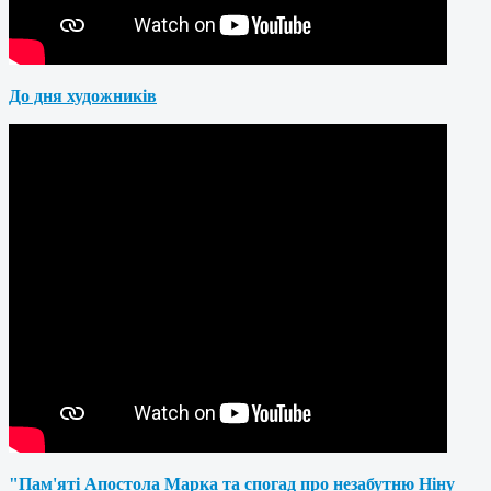
До дня художників
"Пам'яті Апостола Марка та спогад про незабутню Ніну