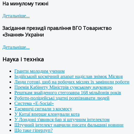
На минулому тижні
Детальніше...
Засідання президії правління ВГО Товариство
«Знання» України
Детальніше...
Наука і техніка
Гранти молодим ученим
Індійський космічний апарат надіслав знімок Місяця
Люди готові, щоб на робочих місцях їх замінили роботи
Премія Кабінету Міністрів сумському науковцю
Решткам знайденого стегозавра 168 мільйонів років
Роботи-поліцейські здатні розпізнавати людей
Система «E-Social»
Таємничі сигнали з космосу
У Китаї вперше клонували кота
У Лондоні з'явився бар зі штучним інтелектом
Штучний інтелект навчили писати фальшиві новини
Що таке гіперлуп?