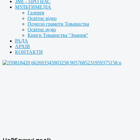
ЗМІ – ПРО НАС
МУЛЬТИМЕДІА
Галерея
Освітнє відео
Почесні грамоти Товариства
Освітнє аудіо
Книги Товариства "Знання"
РАДА
АРХІВ
КОНТАКТИ