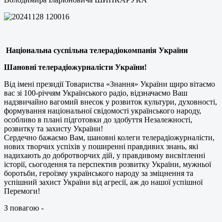
Національна суспільна телерадіокомпанія України
Шановні телерадіожурналісти України!
Від імені президії Товариства «Знання» України щиро вітаємо
вас зі 100-річчям Українського радіо, відзначаємо Ваш
надзвичайно вагомий внесок у розвиток культури, духовності,
формування національної свідомості українського народу,
особливо в плані підготовки до здобуття Незалежності,
розвитку та захисту України!
Сердечно бажаємо Вам, шановні колеги телерадіожурналісти,
нових творчих успіхів у поширенні правдивих знань, які
надихають до добротворчих дій, у правдивому висвітленні
історії, сьогодення та перспектив розвитку України, мужньої
боротьби, героїзму українського народу за зміцнення та
успішний захист України від агресії, аж до нашої успішної
Перемоги!
З повагою -