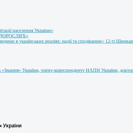
літації населення України»
 ДОРОСЛИХ»
ини в українських реаліях: надії та сподівання»: 12-ті Шинкар
 «Знання» України, члену-кореспонденту НАПН України, доктору
» України