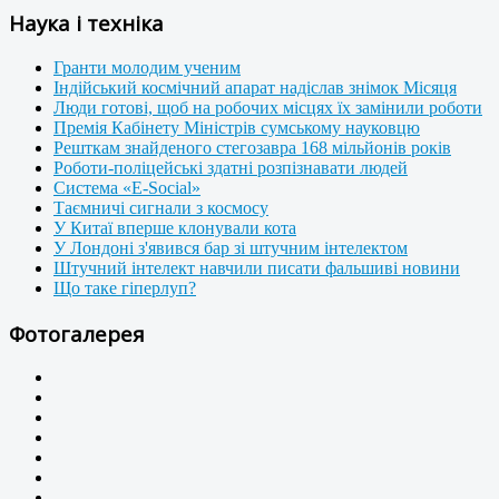
Наука і техніка
Гранти молодим ученим
Індійський космічний апарат надіслав знімок Місяця
Люди готові, щоб на робочих місцях їх замінили роботи
Премія Кабінету Міністрів сумському науковцю
Решткам знайденого стегозавра 168 мільйонів років
Роботи-поліцейські здатні розпізнавати людей
Система «E-Social»
Таємничі сигнали з космосу
У Китаї вперше клонували кота
У Лондоні з'явився бар зі штучним інтелектом
Штучний інтелект навчили писати фальшиві новини
Що таке гіперлуп?
Фотогалерея