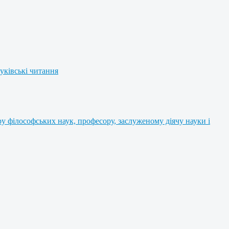
уківські читання
 філософських наук, професору, заслуженому діячу науки і