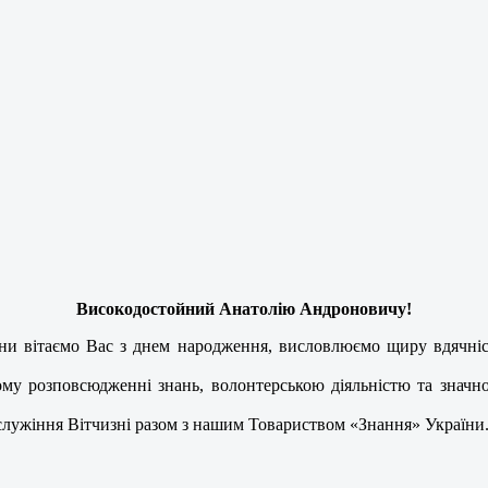
Високодостойний Анатолію Андроновичу!
аїни вітаємо Вас з днем народження, висловлюємо щиру вдячні
!
ому розповсюдженні знань, волонтерською діяльністю та знач
служіння Вітчизні разом з нашим Товариством «Знання» України