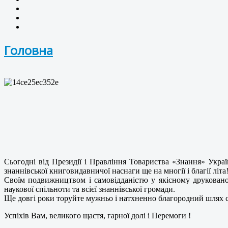
Головна
Сьогодні від Президії і Правління Товариства «Знання» Укр
знаннівської книговидавничої наснаги ще на многії і благії літа
Своїм подвижництвом і самовідданістю у якісному друкован
наукової спільноти та всієї знаннівської громади.
Ще довгі роки торуйте мужньо і натхненно благородний шлях 
Успіхів Вам, великого щастя, гарної долі і Перемоги !