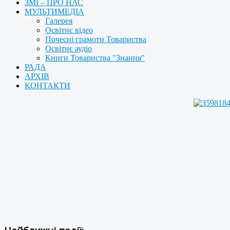
ЗМІ – ПРО НАС
МУЛЬТИМЕДІА
Галерея
Освітнє відео
Почесні грамоти Товариства
Освітнє аудіо
Книги Товариства "Знання"
РАДА
АРХІВ
КОНТАКТИ