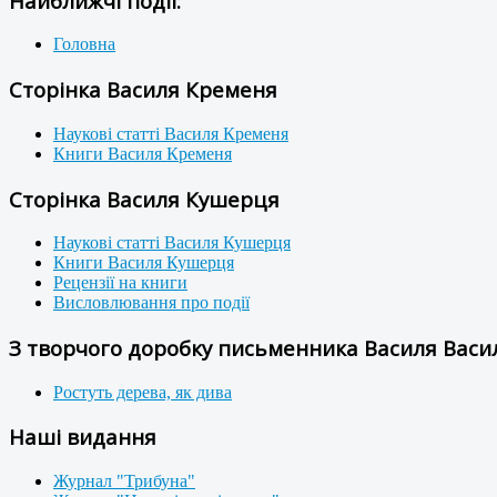
Найближчі події:
Головна
Сторінка Василя Кременя
Наукові статті Василя Кременя
Книги Василя Кременя
Сторінка Василя Кушерця
Наукові статті Василя Кушерця
Книги Василя Кушерця
Рецензії на книги
Висловлювання про події
З творчого доробку письменника Василя Васил
Ростуть дерева, як дива
Наші видання
Журнал "Трибуна"