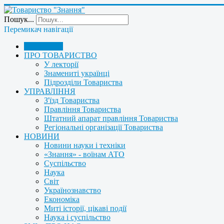
Пошук...
Перемикач навігації
ГОЛОВНА
ПРО ТОВАРИСТВО
У лекторії
Знамениті українці
Підрозділи Товариства
УПРАВЛІННЯ
З'їзд Товариства
Правління Товариства
Штатний апарат правління Товариства
Регіональні організації Товариства
НОВИНИ
Новини науки і техніки
«Знання» - воїнам АТО
Суспільство
Наука
Світ
Українознавство
Економіка
Миті історії, цікаві події
Наука і суспільство