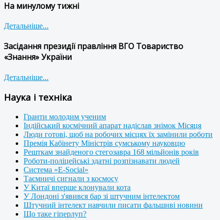
На минулому тижні
Детальніше...
Засідання президії правління ВГО Товариство
«Знання» України
Детальніше...
Наука і техніка
Гранти молодим ученим
Індійський космічний апарат надіслав знімок Місяця
Люди готові, щоб на робочих місцях їх замінили роботи
Премія Кабінету Міністрів сумському науковцю
Решткам знайденого стегозавра 168 мільйонів років
Роботи-поліцейські здатні розпізнавати людей
Система «E-Social»
Таємничі сигнали з космосу
У Китаї вперше клонували кота
У Лондоні з'явився бар зі штучним інтелектом
Штучний інтелект навчили писати фальшиві новини
Що таке гіперлуп?