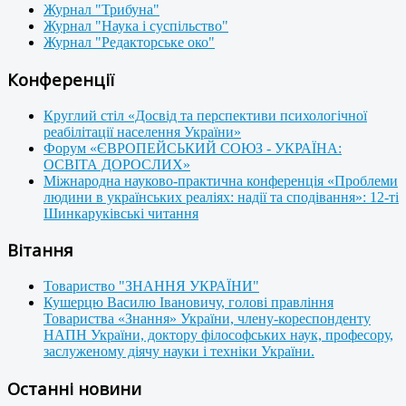
Журнал "Трибуна"
Журнал "Наука і суспільство"
Журнал "Редакторське око"
Конференції
Круглий стіл «Досвід та перспективи психологічної
реабілітації населення України»
Форум «ЄВРОПЕЙСЬКИЙ СОЮЗ - УКРАЇНА:
ОСВІТА ДОРОСЛИХ»
Міжнародна науково-практична конференція «Проблеми
людини в українських реаліях: надії та сподівання»: 12-ті
Шинкаруківські читання
Вітання
Товариство "ЗНАННЯ УКРАЇНИ"
Кушерцю Василю Івановичу, голові правління
Товариства «Знання» України, члену-кореспонденту
НАПН України, доктору філософських наук, професору,
заслуженому діячу науки і техніки України.
Останні новини