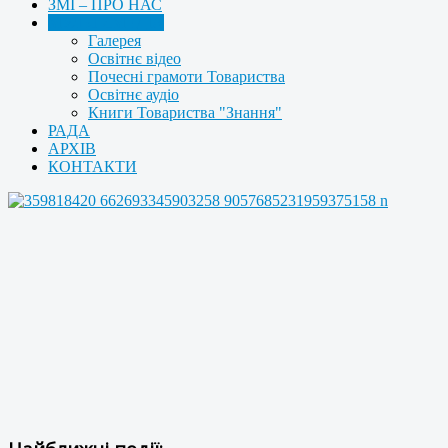
ЗМІ – ПРО НАС
МУЛЬТИМЕДІА
Галерея
Освітнє відео
Почесні грамоти Товариства
Освітнє аудіо
Книги Товариства "Знання"
РАДА
АРХІВ
КОНТАКТИ