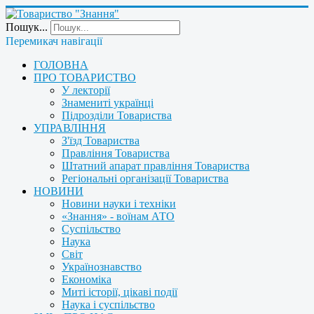
Пошук...
Перемикач навігації
ГОЛОВНА
ПРО ТОВАРИСТВО
У лекторії
Знамениті українці
Підрозділи Товариства
УПРАВЛІННЯ
З'їзд Товариства
Правління Товариства
Штатний апарат правління Товариства
Регіональні організації Товариства
НОВИНИ
Новини науки і техніки
«Знання» - воїнам АТО
Суспільство
Наука
Світ
Українознавство
Економіка
Миті історії, цікаві події
Наука і суспільство