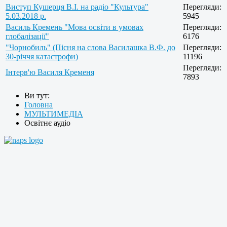
Виступ Кушерця В.І. на радіо "Культура"
Перегляди:
5.03.2018 р.
5945
Василь Кремень "Мова освіти в умовах
Перегляди:
глобалізації"
6176
"Чорнобиль" (Пісня на слова Василашка В.Ф. до
Перегляди:
30-річчя катастрофи)
11196
Перегляди:
Інтерв'ю Василя Кременя
7893
Ви тут:
Головна
МУЛЬТИМЕДІА
Освітнє аудіо