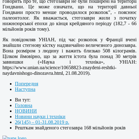
говорить про те, що стегозаври не були поширені на території
Гондвани. Це може означати, що на території давньої
Гондвани просто менше проводилося розкопок", - пояснює
палеонтолог. Як вважається, стегозаври жили з початку
нижнєюрської епохи до кінця крейдяного періоду (182,7 - 66
мільйонів років тому).
Як повідомляв УНІАН, під час розкопок у Франції вчені
знайшли стегнову кістку надзвичайно величезного динозавра.
Вона розміром з людину і важить близько 508 кілограмів.
Цілком ймовірно, що за життя істота була понад 30 метрів
заввишки («Наука і техніка», УНІАН:
https://www.unian.ua/science/10658823-znaydeni-reshtki-
naydavnishogo-dinozavra.html, 21.08.2019).
Попередня
Наступна
Ви тут:
Головна
НОВИНИ
Новини науки і техніки
26(145) – 01-31.08.2019 р.
Решткам знайденого стегозавра 168 мільйонів років