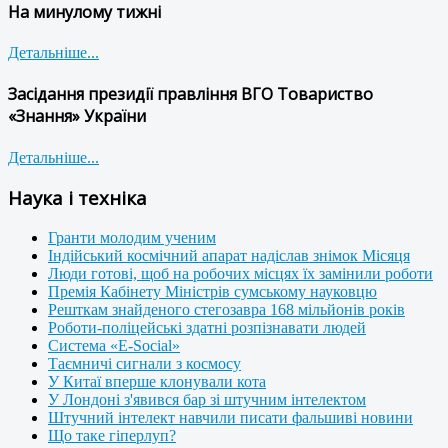
На минулому тижні
Детальніше...
Засідання президії правління ВГО Товариство
«Знання» України
Детальніше...
Наука і техніка
Гранти молодим ученим
Індійський космічний апарат надіслав знімок Місяця
Люди готові, щоб на робочих місцях їх замінили роботи
Премія Кабінету Міністрів сумському науковцю
Решткам знайденого стегозавра 168 мільйонів років
Роботи-поліцейські здатні розпізнавати людей
Система «E-Social»
Таємничі сигнали з космосу
У Китаї вперше клонували кота
У Лондоні з'явився бар зі штучним інтелектом
Штучний інтелект навчили писати фальшиві новини
Що таке гіперлуп?