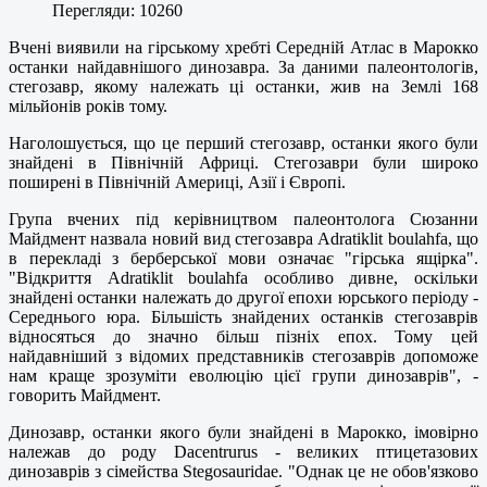
Перегляди: 10260
Вчені виявили на гірському хребті Середній Атлас в Марокко
останки найдавнішого динозавра. За даними палеонтологів,
стегозавр, якому належать ці останки, жив на Землі 168
мільйонів років тому.
Наголошується, що це перший стегозавр, останки якого були
знайдені в Північній Африці. Стегозаври були широко
поширені в Північній Америці, Азії і Європі.
Група вчених під керівництвом палеонтолога Сюзанни
Майдмент назвала новий вид стегозавра Adratiklit boulahfa, що
в перекладі з берберської мови означає "гірська ящірка".
"Відкриття Adratiklit boulahfa особливо дивне, оскільки
знайдені останки належать до другої епохи юрського періоду -
Середнього юра. Більшість знайдених останків стегозаврів
відносяться до значно більш пізніх епох. Тому цей
найдавніший з відомих представників стегозаврів допоможе
нам краще зрозуміти еволюцію цієї групи динозаврів", -
говорить Майдмент.
Динозавр, останки якого були знайдені в Марокко, імовірно
належав до роду Dacentrurus - великих птицетазових
динозаврів з сімейства Stegosauridae. "Однак це не обов'язково