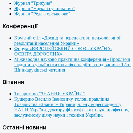
Журнал "Трибуна"
Журнал "Наука і суспільство"
Журнал "Редакторське око"
Конференції
Круглий стіл «Досвід та перспективи психологічної
реабілітації населення України»
Форум «ЄВРОПЕЙСЬКИЙ СОЮЗ - УКРАЇНА:
ОСВІТА ДОРОСЛИХ»
Міжнародна науково-практична конференція «Проблеми
людини в українських реаліях: надії та сподівання»: 12-ті
Шинкаруківські читання
Вітання
Товариство "ЗНАННЯ УКРАЇНИ"
Кушерцю Василю Івановичу, голові правління
Товариства «Знання» України, члену-кореспонденту
НАПН України, доктору філософських наук, професору,
заслуженому діячу науки і техніки України.
Останні новини