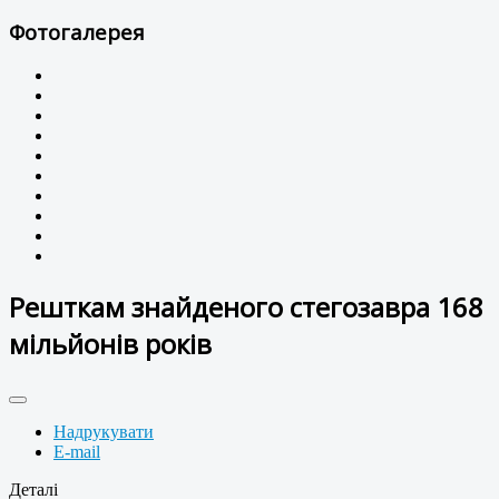
Фотогалерея
Решткам знайденого стегозавра 168
мільйонів років
Надрукувати
E-mail
Деталі