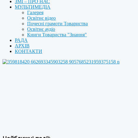
ЗМІ – ПРО НАС
МУЛЬТИМЕДІА
Галерея
Освітнє відео
Почесні грамоти Товариства
Освітнє аудіо
Книги Товариства "Знання"
РАДА
АРХІВ
КОНТАКТИ