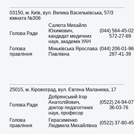
03150, м. Київ, вул. Велика Васильківська, 57/3
кімната №306
Салюта Михайло
Юхимович,
(044) 564-45-02
Голова Ради
кандидат медичних
572-27-69
наук, академік УАН
Голова
Міньківська Ярослава
(044) 206-01-96
правління
Павлівна
287-41-39
25015, м. Кіровоград, вул. Євгена Маланюка, 17
Добрянський Ігор
Анатолійович,
(0522) 24-94-07
Голова Ради
доктор педагогічних
36-03-76
наук, професор
Голова
Герасименко
(0522) 37-80-45
правління
Людмила Михайлівна