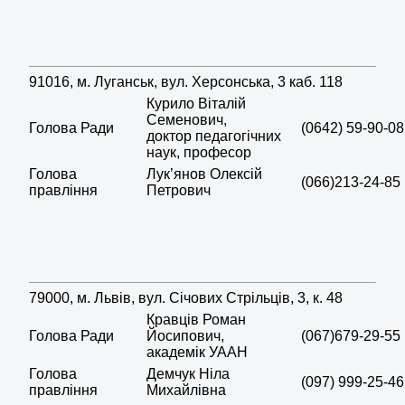
91016, м. Луганськ, вул. Херсонська, 3 каб. 118
Курило Віталій
Семенович,
Голова Ради
(0642) 59-90-08
доктор педагогічних
наук, професор
Голова
Лук’янов Олексій
(066)213-24-85
правління
Петрович
79000, м. Львів, вул. Січових Стрільців, 3, к. 48
Кравців Роман
Голова Ради
Йосипович,
(067)679-29-55
академік УААН
Голова
Демчук Ніла
(097) 999-25-46
правління
Михайлівна