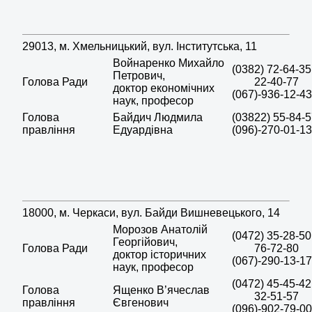
29013, м. Хмельницький, вул. Інститутська, 11
Войнаренко Михайло
(0382) 72-64-35
Петрович,
Голова Ради
22-40-77
доктор економічних
(067)-936-12-43
наук, професор
Голова
Байдич Людмила
(03822) 55-84-
правління
Едуардівна
(096)-270-01-13
18000, м. Черкаси, вул. Байди Вишневецького, 14
Морозов Анатолій
(0472) 35-28-50
Георгійович,
Голова Ради
76-72-80
доктор історичних
(067)-290-13-17
наук, професор
(0472) 45-45-42
Голова
Ященко В’ячеслав
32-51-57
правління
Євгенович
(096)-902-79-00