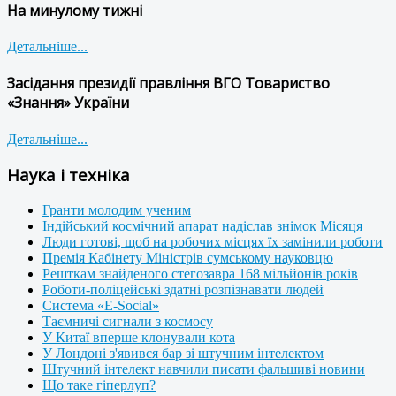
На минулому тижні
Детальніше...
Засідання президії правління ВГО Товариство
«Знання» України
Детальніше...
Наука і техніка
Гранти молодим ученим
Індійський космічний апарат надіслав знімок Місяця
Люди готові, щоб на робочих місцях їх замінили роботи
Премія Кабінету Міністрів сумському науковцю
Решткам знайденого стегозавра 168 мільйонів років
Роботи-поліцейські здатні розпізнавати людей
Система «E-Social»
Таємничі сигнали з космосу
У Китаї вперше клонували кота
У Лондоні з'явився бар зі штучним інтелектом
Штучний інтелект навчили писати фальшиві новини
Що таке гіперлуп?