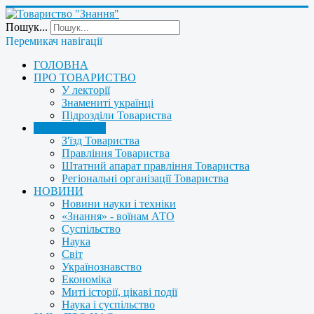
Пошук...
Перемикач навігації
ГОЛОВНА
ПРО ТОВАРИСТВО
У лекторії
Знамениті українці
Підрозділи Товариства
УПРАВЛІННЯ
З'їзд Товариства
Правління Товариства
Штатний апарат правління Товариства
Регіональні організації Товариства
НОВИНИ
Новини науки і техніки
«Знання» - воїнам АТО
Суспільство
Наука
Світ
Українознавство
Економіка
Миті історії, цікаві події
Наука і суспільство