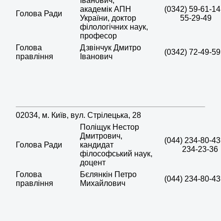
Іванович,
академік АПН
(0342) 59-61-14
Голова Ради
України, доктор
55-29-49
філологічних наук,
професор
Голова
Дзвінчук Дмитро
(0342) 72-49-59
правління
Іванович
02034, м. Київ, вул. Стрілецька, 28
Поліщук Нестор
Дмитрович,
(044) 234-80-43
Голова Ради
кандидат
234-23-36
філософський наук,
доцент
Голова
Бєлянкін Петро
(044) 234-80-43
правління
Михайлович