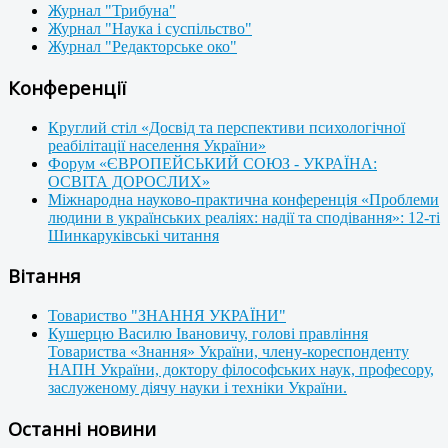
Журнал "Трибуна"
Журнал "Наука і суспільство"
Журнал "Редакторське око"
Конференції
Круглий стіл «Досвід та перспективи психологічної
реабілітації населення України»
Форум «ЄВРОПЕЙСЬКИЙ СОЮЗ - УКРАЇНА:
ОСВІТА ДОРОСЛИХ»
Міжнародна науково-практична конференція «Проблеми
людини в українських реаліях: надії та сподівання»: 12-ті
Шинкаруківські читання
Вітання
Товариство "ЗНАННЯ УКРАЇНИ"
Кушерцю Василю Івановичу, голові правління
Товариства «Знання» України, члену-кореспонденту
НАПН України, доктору філософських наук, професору,
заслуженому діячу науки і техніки України.
Останні новини