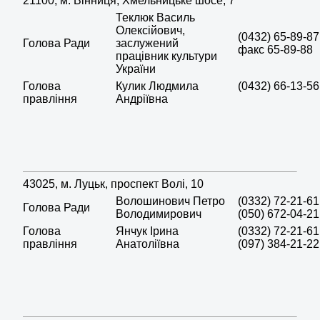
21100, м. Вінниця, Хмельницьке шосе, 7
Теклюк Василь
Олексійович,
(0432) 65-89-87
Голова Ради
заслужений
факс 65-89-88
працівник культури
України
Голова
Кулик Людмила
(0432) 66-13-56
правління
Андріївна
43025, м. Луцьк, проспект Волі, 10
Волошинович Петро
(0332) 72-21-61
Голова Ради
Володимирович
(050) 672-04-21
Голова
Янчук Ірина
(0332) 72-21-61
правління
Анатоліївна
(097) 384-21-22