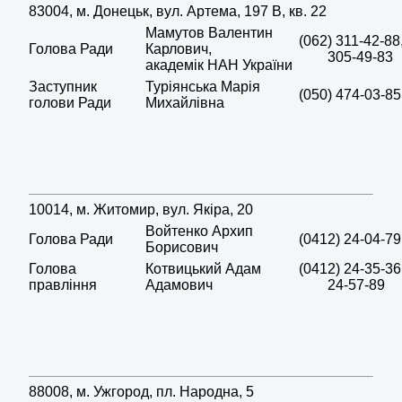
83004, м. Донецьк, вул. Артема, 197 В, кв. 22
Мамутов Валентин
(062) 311-42-88
Голова Ради
Карлович,
305-49-83
академік НАН України
Заступник
Туріянська Марія
(050) 474-03-85
голови Ради
Михайлівна
10014, м. Житомир, вул. Якіра, 20
Войтенко Архип
Голова Ради
(0412) 24-04-79
Борисович
Голова
Котвицький Адам
(0412) 24-35-36
правління
Адамович
24-57-89
88008, м. Ужгород, пл. Народна, 5