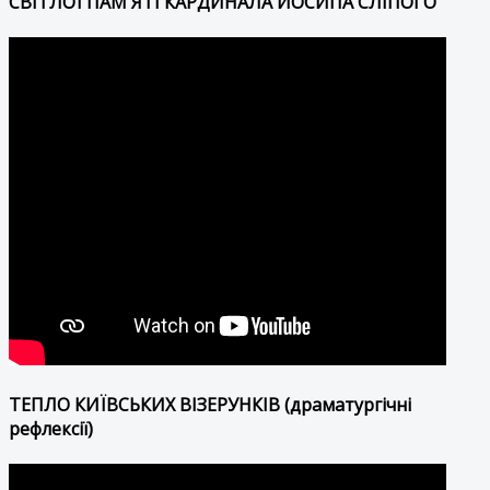
СВІТЛОЇ ПАМ'ЯТІ КАРДИНАЛА ЙОСИПА СЛІПОГО
ТЕПЛО КИЇВСЬКИХ ВІЗЕРУНКІВ (драматургічні
рефлексії)