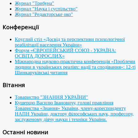
Журнал "Трибуна"
Журнал "Наука і суспільство"
Журнал "Редакторське око"
Конференції
Круглий стіл «Досвід та перспективи психологічної
реабілітації населення України»
Форум «ЄВРОПЕЙСЬКИЙ СОЮЗ - УКРАЇНА:
ОСВІТА ДОРОСЛИХ»
Міжнародна науково-практична конференція «Проблеми
людини в українських реаліях: надії та сподівання»: 12-ті
Шинкаруківські читання
Вітання
Товариство "ЗНАННЯ УКРАЇНИ"
Кушерцю Василю Івановичу, голові правління
Товариства «Знання» України, члену-кореспонденту
НАПН України, доктору філософських наук, професору,
заслуженому діячу науки і техніки України.
Останні новини