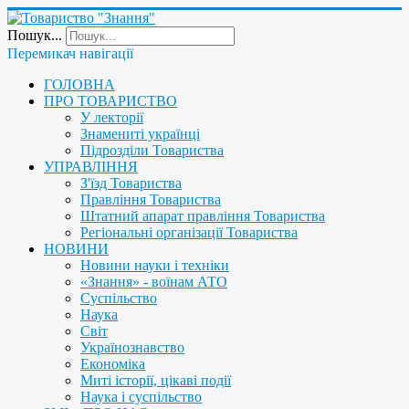
Пошук...
Перемикач навігації
ГОЛОВНА
ПРО ТОВАРИСТВО
У лекторії
Знамениті українці
Підрозділи Товариства
УПРАВЛІННЯ
З'їзд Товариства
Правління Товариства
Штатний апарат правління Товариства
Регіональні організації Товариства
НОВИНИ
Новини науки і техніки
«Знання» - воїнам АТО
Суспільство
Наука
Світ
Українознавство
Економіка
Миті історії, цікаві події
Наука і суспільство