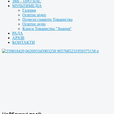
ЗМІ – ПРО НАС
МУЛЬТИМЕДІА
Галерея
Освітнє відео
Почесні грамоти Товариства
Освітнє аудіо
Книги Товариства "Знання"
РАДА
АРХІВ
КОНТАКТИ