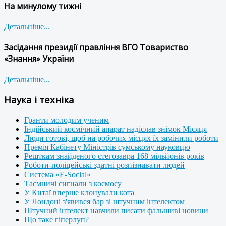
На минулому тижні
Детальніше...
Засідання президії правління ВГО Товариство
«Знання» України
Детальніше...
Наука і техніка
Гранти молодим ученим
Індійський космічний апарат надіслав знімок Місяця
Люди готові, щоб на робочих місцях їх замінили роботи
Премія Кабінету Міністрів сумському науковцю
Решткам знайденого стегозавра 168 мільйонів років
Роботи-поліцейські здатні розпізнавати людей
Система «E-Social»
Таємничі сигнали з космосу
У Китаї вперше клонували кота
У Лондоні з'явився бар зі штучним інтелектом
Штучний інтелект навчили писати фальшиві новини
Що таке гіперлуп?