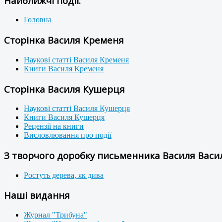
Найближчі події:
Головна
Сторінка Василя Кременя
Наукові статті Василя Кременя
Книги Василя Кременя
Сторінка Василя Кушерця
Наукові статті Василя Кушерця
Книги Василя Кушерця
Рецензії на книги
Висловлювання про події
З творчого доробку письменника Василя Васил
Ростуть дерева, як дива
Наші видання
Журнал "Трибуна"