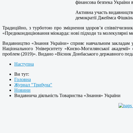
фінансова безпека України в
Активна участь видавництва
демократії Джеймса Фішкіна
Традиційно, з турботою про зміцнення здоров’я співвітчизник
«Предикондиціювання міокарда: нові підходи та молекулярні ме
Видавництво «Знання України» сприяє навчальним закладам у
Національного Університету «Києво-Могилянської академії» 
проблем (2019)». Видано «Вісник Донбаського державного педа
Наступна
Ви тут:
Головна
Журнал "Трибуна"
Новини
Видавнича діяльність Товариства «Знання» України