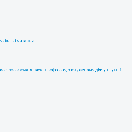
уківські читання
 філософських наук, професору, заслуженому діячу науки і