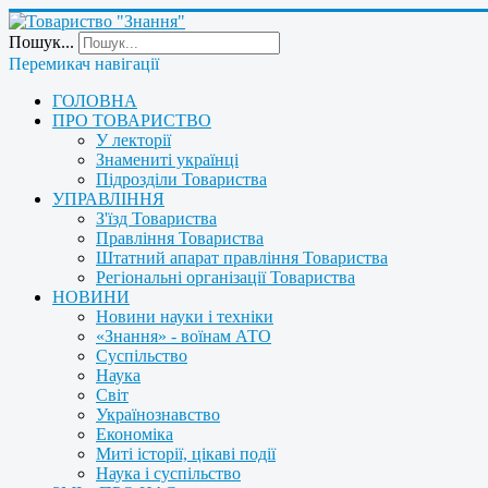
Пошук...
Перемикач навігації
ГОЛОВНА
ПРО ТОВАРИСТВО
У лекторії
Знамениті українці
Підрозділи Товариства
УПРАВЛІННЯ
З'їзд Товариства
Правління Товариства
Штатний апарат правління Товариства
Регіональні організації Товариства
НОВИНИ
Новини науки і техніки
«Знання» - воїнам АТО
Суспільство
Наука
Світ
Українознавство
Економіка
Миті історії, цікаві події
Наука і суспільство