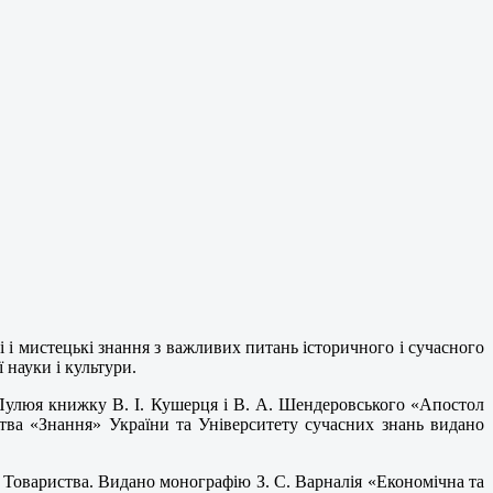
 і мистецькі знання з важливих питань історичного і сучасного
 науки і культури.
а Пулюя книжку В. І. Кушерця і В. А. Шендеровського «Апостол
тва «Знання» України та Університету сучасних знань видано
в Товариства. Видано монографію З. С. Варналія «Економічна та