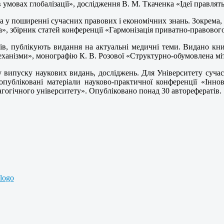
 умовах глобалізації», дослідження В. М. Ткаченка «Ідеї правлять 
 у поширенні сучасних правових і економічних знань. Зокрема,
», збірник статей конференції «Гармонізація приватно-правового
ів, публікують видання на актуальні медичні теми. Видано кни
ханізми», монографію К. В. Розової «Структурно-обумовлена міт
 випуску наукових видань, досліджень. Для Університету суча
опубліковані матеріали науково-практичної конференції «Іннов
гогічного університету». Опубліковано понад 30 авторефератів.