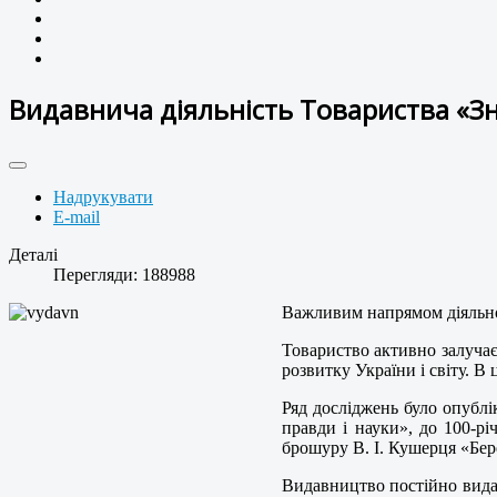
Видавнича діяльність Товариства «З
Надрукувати
E-mail
Деталі
Перегляди: 188988
Важливим напрямом діяльнос
Товариство активно залучає
розвитку України і світу. В 
Ряд досліджень було опублі
правди і науки», до 100-р
брошуру В. І. Кушерця «Бер
Видавництво постійно видає