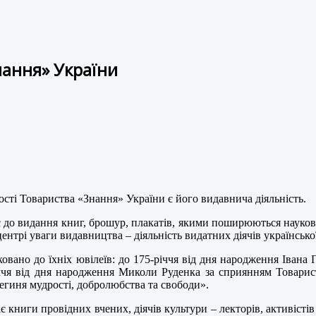
нання» України
ті Товариства «Знання» України є його видавнича діяльність.
 до видання книг, брошур, плакатів, якими поширюються наукові
центрі уваги видавництва – діяльність видатних діячів української
ковано до їхніх ювілеїв: до 175-річчя від дня народження Іван
іччя від дня народження Миколи Руденка за сприянням Товарис
егиня мудрості, добролюбства та свободи».
 книги провідних вчених, діячів культури – лекторів, активісті