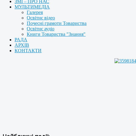
ЗМІ – ПРО НАС
МУЛЬТИМЕДІА
Галерея
Освітнє відео
Почесні грамоти Товариства
Освітнє аудіо
Книги Товариства "Знання"
РАДА
АРХІВ
КОНТАКТИ