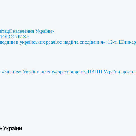
літації населення України»
 ДОРОСЛИХ»
ини в українських реаліях: надії та сподівання»: 12-ті Шинкар
 «Знання» України, члену-кореспонденту НАПН України, доктору
» України