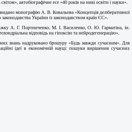
світом», автобіографічне есе «40 років на ниві освіти і науки».
 видано монографію А. В. Ковальова «Концепція деліберативної
 законодавства України із законодавством країн ЄС».
жку А. Г. Портниченко, М. І. Василенко, О. Ю. Гарматіна, ін.
охондріальна відповідь на гіпоксію та нейродегенерацію».
сних знань надруковано брошуру «Будь завжди сучасним». Для
аційні ідеї в економічній науці: пошуки вирішення сучасних