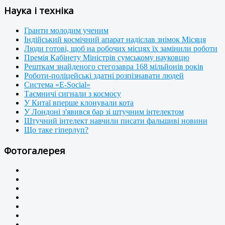
Наука і техніка
Гранти молодим ученим
Індійський космічний апарат надіслав знімок Місяця
Люди готові, щоб на робочих місцях їх замінили роботи
Премія Кабінету Міністрів сумському науковцю
Решткам знайденого стегозавра 168 мільйонів років
Роботи-поліцейські здатні розпізнавати людей
Система «E-Social»
Таємничі сигнали з космосу
У Китаї вперше клонували кота
У Лондоні з'явився бар зі штучним інтелектом
Штучний інтелект навчили писати фальшиві новини
Що таке гіперлуп?
Фотогалерея