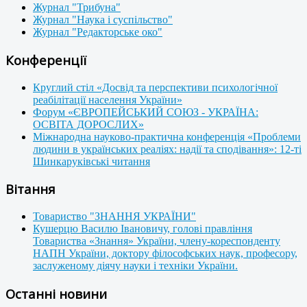
Журнал "Трибуна"
Журнал "Наука і суспільство"
Журнал "Редакторське око"
Конференції
Круглий стіл «Досвід та перспективи психологічної
реабілітації населення України»
Форум «ЄВРОПЕЙСЬКИЙ СОЮЗ - УКРАЇНА:
ОСВІТА ДОРОСЛИХ»
Міжнародна науково-практична конференція «Проблеми
людини в українських реаліях: надії та сподівання»: 12-ті
Шинкаруківські читання
Вітання
Товариство "ЗНАННЯ УКРАЇНИ"
Кушерцю Василю Івановичу, голові правління
Товариства «Знання» України, члену-кореспонденту
НАПН України, доктору філософських наук, професору,
заслуженому діячу науки і техніки України.
Останні новини