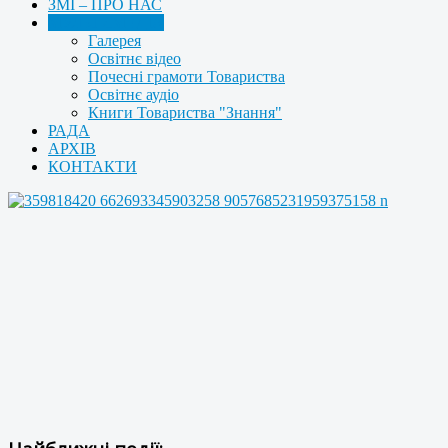
ЗМІ – ПРО НАС
МУЛЬТИМЕДІА
Галерея
Освітнє відео
Почесні грамоти Товариства
Освітнє аудіо
Книги Товариства "Знання"
РАДА
АРХІВ
КОНТАКТИ