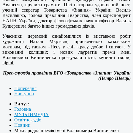
Аванесян, вручила грамоти. Цієї нагороди удостоєний поет,
учений секретар Товариства «Знання» України Василь
Василашко, голова правління Твариства, член-кореспондент
НАПН України, доктор філософських наук.професор Василь
Кушерецьта багато інших громадських діячів.
Учасники церемонії ознайомилися із виставкою робіт
художниці Наталі Мкртчян, присвяченою казахським
мотивам, під гаслом «Несу у світ красу, добро і світло». У
виконанні колишніх і нових лауреатів премії імені
Володимира Винниченка прозвучали пісні, музичні твори,
вірші.
Прес-служба правління ВГО «Товариство «Знання» України
(Петро Швець)
Попередня
Наступна
Ви тут:
Головна
МУЛЬТИМЕДІА
Освітнє аудіо
Новини
Міжнародна премія імені Володимира Винниченка