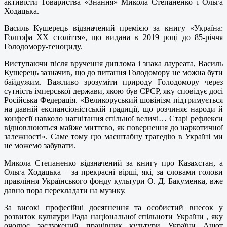
активісти Товариства «Знання» Микола Степаненко і Ольга
Ходацька.
Василь Кушерець відзначений премією за книгу «Україна:
Голгофа ХХ століття», що видана в 2019 році до 85-річчя
Голодомору-геноциду.
Виступаючи після вручення диплома і знака лауреата, Василь
Кушерець зазначив, що до питання Голодомору не можна бути
байдужим. Важливо зрозуміти природу Голодомору через
сутність імперської держави, якою був СРСР, яку сповідує досі
Російська Федерація. «Великоруський шовінізм підтримується
на давній експансіоністській традиції, що розчиняє народи й
конфесії навколо нагнітання спільної величі… Старі рефлекси
відновлюються майже миттєво, як повернення до наркотичної
залежності». Саме тому цю масштабну трагедію в Україні ми
не можемо забувати.
Микола Степаненко відзначений за книгу про Казахстан, а
Ольга Ходацька – за прекрасні вірші, які, за словами голови
правління Українського фонду культури О. Д. Бакуменка, вже
давно пора перекладати на музику.
За високі професійні досягнення та особистий внесок у
розвиток культури Рада національної спільноти України , яку
очолює заслужений працівник культури України Ашот