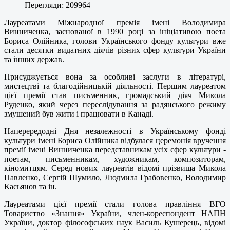
Перегляди: 209964
Лауреатами Міжнародної премія імені Володимира
Винниченка, заснованої в 1990 році за ініціативою поета
Бориса Олійника, голови Українського фонду культури вже
стали десятки видатних діячів різних сфер культури України
та інших держав.
Присуджується вона за особливі заслуги в літературі,
мистецтві та благодійницькій діяльності. Першим лауреатом
цієї премії став письменник, громадський діяч Микола
Руденко, який через переслідування за радянського режиму
змушений був жити і працювати в Канаді.
Наперередодні Дня незалежності в Українському фонді
культури імені Бориса Олійника відбулася церемонія вручення
премії імені Винниченка передставникам усіх сфер культури -
поетам, письменникам, художникам, композиторам,
кіномитцям. Серед нових лауреатів відомі прізвища Микола
Павленко, Сергій Шумило, Людмила Грабовенко, Володимир
Касьянов та ін.
Лауреатами цієї премії стали голова правління ВГО
Товариство «Знання» України, член-кореспондент НАПН
України, доктор філософських наук Василь Кушерець, відомі