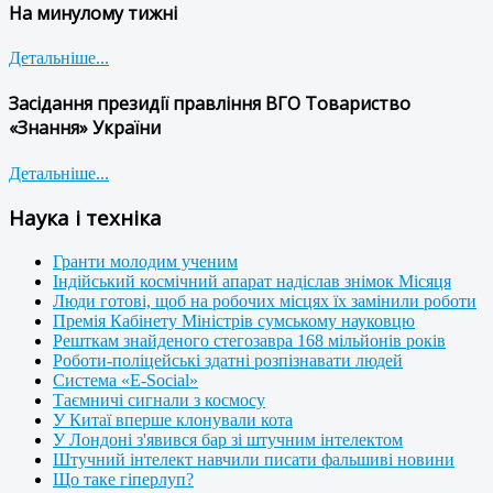
На минулому тижні
Детальніше...
Засідання президії правління ВГО Товариство
«Знання» України
Детальніше...
Наука і техніка
Гранти молодим ученим
Індійський космічний апарат надіслав знімок Місяця
Люди готові, щоб на робочих місцях їх замінили роботи
Премія Кабінету Міністрів сумському науковцю
Решткам знайденого стегозавра 168 мільйонів років
Роботи-поліцейські здатні розпізнавати людей
Система «E-Social»
Таємничі сигнали з космосу
У Китаї вперше клонували кота
У Лондоні з'явився бар зі штучним інтелектом
Штучний інтелект навчили писати фальшиві новини
Що таке гіперлуп?