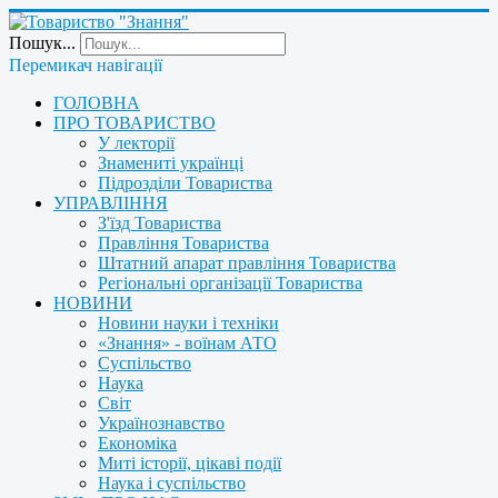
Пошук...
Перемикач навігації
ГОЛОВНА
ПРО ТОВАРИСТВО
У лекторії
Знамениті українці
Підрозділи Товариства
УПРАВЛІННЯ
З'їзд Товариства
Правління Товариства
Штатний апарат правління Товариства
Регіональні організації Товариства
НОВИНИ
Новини науки і техніки
«Знання» - воїнам АТО
Суспільство
Наука
Світ
Українознавство
Економіка
Миті історії, цікаві події
Наука і суспільство