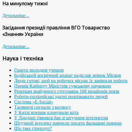
На минулому тижні
Детальніше...
Засідання президії правління ВГО Товариство
«Знання» України
Детальніше...
Наука і техніка
Гранти молодим ученим
Індійський космічний апарат надіслав знімок Місяця
Люди готові, щоб на робочих місцях їх замінили роботи
Премія Кабінету Міністрів сумському науковцю
Решткам знайденого стегозавра 168 мільйонів років
Роботи-поліцейські здатні розпізнавати людей
Система «E-Social»
Таємничі сигнали з космосу
У Китаї вперше клонували кота
У Лондоні з'явився бар зі штучним інтелектом
Штучний інтелект навчили писати фальшиві новини
Що таке гіперлуп?