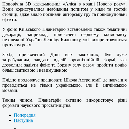
Новорічна 3D казка-мюзикл «Аліса в країні Нового року».
Вони користувалися неабияким попитом у киян та гостей
столиці, адже вдало поєднали акторську гру та повнокупольні
ефекти.
У фойє Київського Планетарію встановлено також тематичні
декорації, наприклад, присвячені першому космонавту
незалежної України Леоніду Каденюку, які використовуються
протягом року.
Захід, присвячений Дню всіх закоханих, був дуже
затребуваним, завдяки вдалій організаційній формі, яка
дозволила задіяти фойє та Зоряну залу разом, зробити подію
більш святковою і невимушеною.
Плідно продовжує працювати Школа Астрономії, де навчання
проводиться не тільки українською, але й англійською
мовами.
Таким чином, Планетарій активно використовує різні
формати наукового просвітництва.
Попередня
Наступна