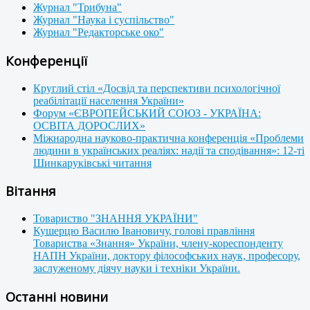
Журнал "Трибуна"
Журнал "Наука і суспільство"
Журнал "Редакторське око"
Конференції
Круглий стіл «Досвід та перспективи психологічної
реабілітації населення України»
Форум «ЄВРОПЕЙСЬКИЙ СОЮЗ - УКРАЇНА:
ОСВІТА ДОРОСЛИХ»
Міжнародна науково-практична конференція «Проблеми
людини в українських реаліях: надії та сподівання»: 12-ті
Шинкаруківські читання
Вітання
Товариство "ЗНАННЯ УКРАЇНИ"
Кушерцю Василю Івановичу, голові правління
Товариства «Знання» України, члену-кореспонденту
НАПН України, доктору філософських наук, професору,
заслуженому діячу науки і техніки України.
Останні новини