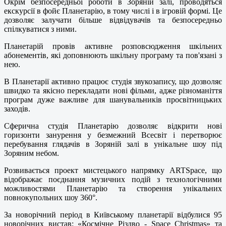
Окрім безпосередньої роботи в Зоряній залі, проводяться
екскурсії в фойє Планетарію, в тому числі і в ігровій формі. Це
дозволяє залучати більше відвідувачів та безпосередньо
спілкуватися з ними.
Планетарій провів активне розповсюдження шкільних
абонементів, які доповнюють шкільну програму та пов'язані з
нею.
В Планетарії активно працює студія звукозапису, що дозволяє
швидко та якісно перекладати нові фільми, адже різноманіття
програм дуже важливе для шанувальників просвітницьких
заходів.
Сферична студія Планетарію дозволяє відкрити нові
горизонти занурення у безмежний Всесвіт і перетворює
перебування глядачів в Зоряній залі в унікальне шоу під
Зоряним небом.
Розвивається проект мистецького напрямку ARTSpace, що
відображає поєднання музичних подій з технологічними
можливостями Планетарію та створення унікальних
повнокупольних шоу 360°.
За новорічний період в Київському планетарії відбулися 95
новорічних вистав: «Космічне Різдво - Space Christmas» та