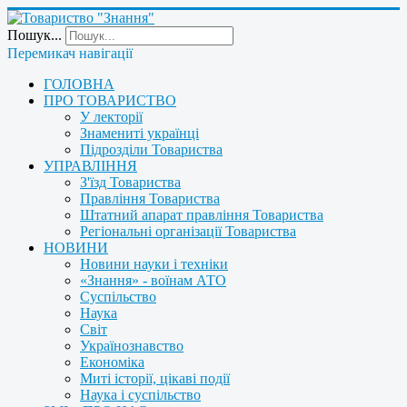
Пошук...
Перемикач навігації
ГОЛОВНА
ПРО ТОВАРИСТВО
У лекторії
Знамениті українці
Підрозділи Товариства
УПРАВЛІННЯ
З'їзд Товариства
Правління Товариства
Штатний апарат правління Товариства
Регіональні організації Товариства
НОВИНИ
Новини науки і техніки
«Знання» - воїнам АТО
Суспільство
Наука
Світ
Українознавство
Економіка
Миті історії, цікаві події
Наука і суспільство