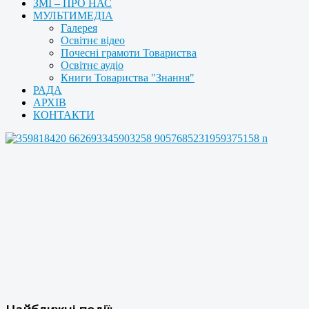
ЗМІ – ПРО НАС
МУЛЬТИМЕДІА
Галерея
Освітнє відео
Почесні грамоти Товариства
Освітнє аудіо
Книги Товариства "Знання"
РАДА
АРХІВ
КОНТАКТИ