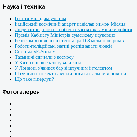
Наука і техніка
Гранти молодим ученим
Індійський космічний апарат надіслав знімок Місяця
Люди готові, щоб на робочих місцях їх замінили роботи
Премія Кабінету Міністрів сумському науковцю
Решткам знайденого стегозавра 168 мільйонів років
Роботи-поліцейські здатні розпізнавати людей
Система «E-Social»
Таємничі сигнали з космосу
У Китаї вперше клонували кота
У Лондоні з'явився бар зі штучним інтелектом
Штучний інтелект навчили писати фальшиві новини
Що таке гіперлуп?
Фотогалерея