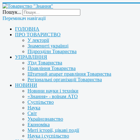
Пошук...
Перемикач навігації
ГОЛОВНА
ПРО ТОВАРИСТВО
У лекторії
Знамениті українці
Підрозділи Товариства
УПРАВЛІННЯ
З'їзд Товариства
Правління Товариства
Штатний апарат правління Товариства
Регіональні організації Товариства
НОВИНИ
Новини науки і техніки
«Знання» - воїнам АТО
Суспільство
Наука
Світ
Українознавство
Економіка
Миті історії, цікаві події
Наука і суспільство