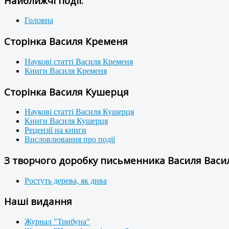
Найближчі події:
Головна
Сторінка Василя Кременя
Наукові статті Василя Кременя
Книги Василя Кременя
Сторінка Василя Кушерця
Наукові статті Василя Кушерця
Книги Василя Кушерця
Рецензії на книги
Висловлювання про події
З творчого доробку письменника Василя Васил
Ростуть дерева, як дива
Наші видання
Журнал "Трибуна"