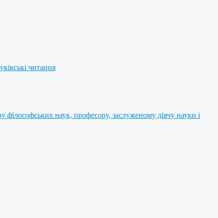
уківські читання
 філософських наук, професору, заслуженому діячу науки і