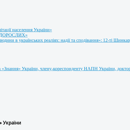
літації населення України»
 ДОРОСЛИХ»
ини в українських реаліях: надії та сподівання»: 12-ті Шинкар
 «Знання» України, члену-кореспонденту НАПН України, доктору
» України