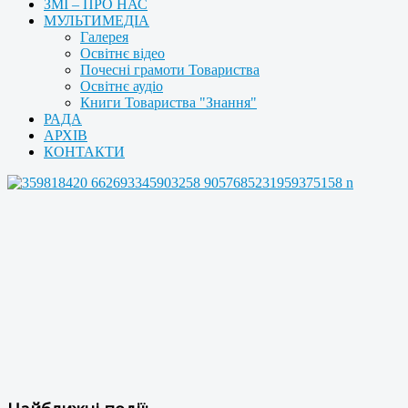
ЗМІ – ПРО НАС
МУЛЬТИМЕДІА
Галерея
Освітнє відео
Почесні грамоти Товариства
Освітнє аудіо
Книги Товариства "Знання"
РАДА
АРХІВ
КОНТАКТИ