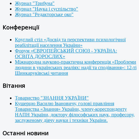
Журнал "Трибуна"
Журнал "Наука і суспільство"
Журнал "Редакторське око"
Конференції
Круглий стіл «Досвід та перспективи психологічної
реабілітації населення України»
Форум «ЄВРОПЕЙСЬКИЙ СОЮЗ - УКРАЇНА:
ОСВІТА ДОРОСЛИХ»
Міжнародна науково-практична конференція «Проблеми
людини в українських реаліях: надії та сподівання»: 12-ті
Шинкаруківські читання
Вітання
Товариство "ЗНАННЯ УКРАЇНИ"
Кушерцю Василю Івановичу, голові правління
Товариства «Знання» України, члену-кореспонденту
НАПН України, доктору філософських наук, професору,
заслуженому діячу науки і техніки України.
Останні новини