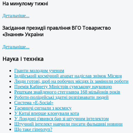
На минулому тижні
Детальніше...
Засідання президії правління ВГО Товариство
«Знання» України
Детальніше...
Наука і техніка
Гранти молодим ученим
Індійський космічний апарат надіслав знімок Місяця
Люди готові, щоб на робочих місцях їх замінили роботи
Премія Кабінету Міністрів сумському науковцю
Решткам знайденого стегозавра 168 мільйонів років
Роботи-поліцейські здатні розпізнавати людей
Система «E-Social»
Таємничі сигнали з космосу
У Китаї вперше клонували кота
У Лондоні з'явився бар зі штучним інтелектом
Штучний інтелект навчили писати фальшиві новини
Що таке гіперлуп?