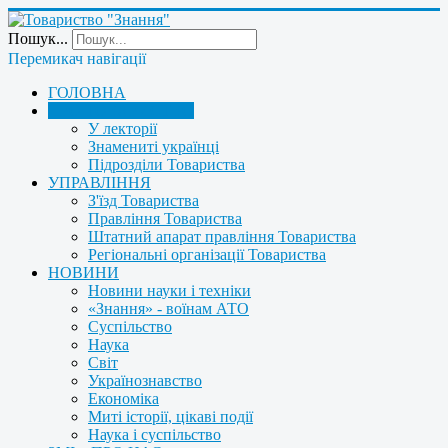
Пошук...
Перемикач навігації
ГОЛОВНА
ПРО ТОВАРИСТВО
У лекторії
Знамениті українці
Підрозділи Товариства
УПРАВЛІННЯ
З'їзд Товариства
Правління Товариства
Штатний апарат правління Товариства
Регіональні організації Товариства
НОВИНИ
Новини науки і техніки
«Знання» - воїнам АТО
Суспільство
Наука
Світ
Українознавство
Економіка
Миті історії, цікаві події
Наука і суспільство