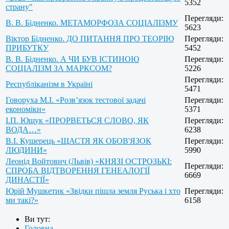
5352
страну"
Перегляди:
В. В. Бідненко. МЕТАМОРФОЗА СОЦІАЛІЗМУ
5623
Віктор Бідненко. ДО ПИТАННЯ ПРО ТЕОРІЮ
Перегляди:
ПРИБУТКУ
5452
В. В. Бідненко. А ЧИ БУВ ІСТИНОЮ
Перегляди:
СОЦІАЛІЗМ ЗА МАРКСОМ?
5226
Перегляди:
Республіканізм в Україні
5471
Говоруха М.І. «Розв’язок тестової задачі
Перегляди:
економіки»
5371
І.П. Ющук «ПРОРВЕТЬСЯ СЛОВО, ЯК
Перегляди:
ВОДА…»
6238
В.І. Кушерець «ЩАСТЯ ЯК ОБОВ'ЯЗОК
Перегляди:
ЛЮДИНИ»
5990
Леонід Войтович (Львів) «КНЯЗІ ОСТРОЗЬКІ:
Перегляди:
СПРОБА ВІДТВОРЕННЯ ГЕНЕАЛОГІЇ
6669
ДИНАСТІЇ»
Юрій Мушкетик «Звідки пішла земля Руська і хто
Перегляди:
ми такі?»
6158
Ви тут:
Головна