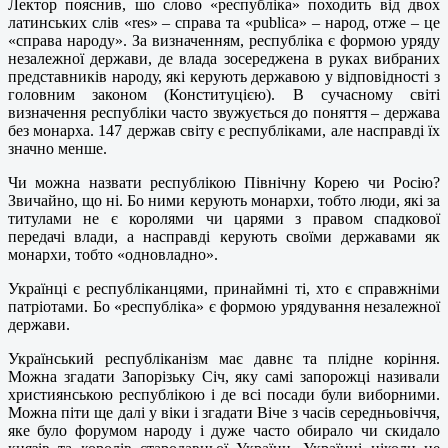
Лектор пояснив, шо слово «республіка» походить від двох
латинських слів «res» – справа та «publica» – народ, отже – це
«справа народу». За визначенням, республіка є формою уряду
незалежної держави, де влада зосереджена в руках вибраних
представників народу, які керують державою у відповідності з
головним законом (Конституцією). В сучасному світі
визначення республіки часто звужується до поняття – держава
без монарха. 147 держав світу є республіками, але насправді їх
значно менше.
Чи можна назвати республікою Північну Корею чи Росію?
Звичайно, що ні. Бо ними керують монархи, тобто люди, які за
титулами не є королями чи царями з правом спадкової
передачі влади, а насправді керують своїми державами як
монархи, тобто «одновладно».
Українці є республіканцями, принаймні ті, хто є справжніми
патріотами. Бо «республіка» є формою урядування незалежної
держави.
Український республіканізм має давнє та плідне коріння.
Можна згадати Запорізьку Січ, яку самі запорожці називали
християнською республікою і де всі посади були виборними.
Можна піти ще далі у віки і згадати Віче з часів середньовіччя,
яке було форумом народу і дуже часто обирало чи скидало