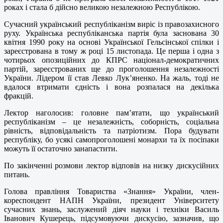
роках і стала б дійсно великою незалежною Республікою.
Сучасний український республіканізм виріс із правозахисного
руху. Українська республіканська партія була заснована 30
квітня 1990 року на основі Української Гельсінської спілки і
зареєстрована в тому ж році 15 листопада. Це перша і одна з
чотирьох опозиційних до КПРС націонал-демократичних
партій, зареєстрованих ще до проголошення незалежності
України. Лідером її став Левко Лук’яненко. На жаль, тоді не
вдалося втримати єдність і вона розпалася на декілька
фракцій.
Лектор наголосив: головне пам’ятати, що український
республіканізм – це незалежність, соборність, соціальна
рівність, відповідальність та патріотизм. Пора будувати
республіку, бо усякі самопроголошені монархи та їх посіпаки
можуть її остаточно занапастити.
По закінченні розмови лектор відповів на низку дискусійних
питань.
Голова правління Товариства «Знання» України, член-
кореспондент НАПН України, президент Університету
сучасних знань, заслужений діяч науки і техніки Василь
Іванович Кушерець, підсумовуючи дискусію, зазначив, що