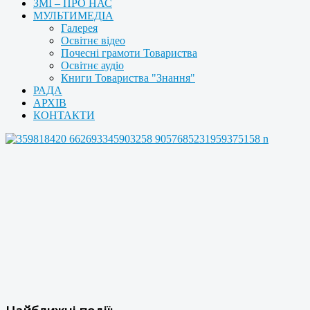
ЗМІ – ПРО НАС
МУЛЬТИМЕДІА
Галерея
Освітнє відео
Почесні грамоти Товариства
Освітнє аудіо
Книги Товариства "Знання"
РАДА
АРХІВ
КОНТАКТИ