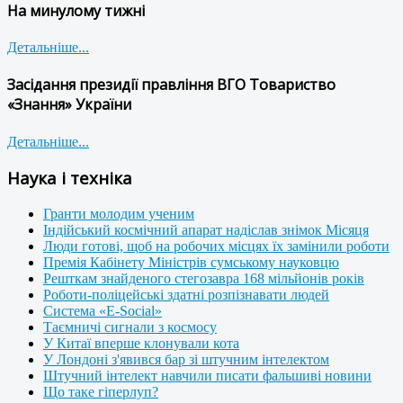
На минулому тижні
Детальніше...
Засідання президії правління ВГО Товариство
«Знання» України
Детальніше...
Наука і техніка
Гранти молодим ученим
Індійський космічний апарат надіслав знімок Місяця
Люди готові, щоб на робочих місцях їх замінили роботи
Премія Кабінету Міністрів сумському науковцю
Решткам знайденого стегозавра 168 мільйонів років
Роботи-поліцейські здатні розпізнавати людей
Система «E-Social»
Таємничі сигнали з космосу
У Китаї вперше клонували кота
У Лондоні з'явився бар зі штучним інтелектом
Штучний інтелект навчили писати фальшиві новини
Що таке гіперлуп?