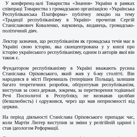
У конференц-залі Товариства «Знання» України в рамках
співпраці Товариства з громадською організацією «Українська
Республіканська Платформа» публічну лекцію на тему
«Традиції республіканізму в Україні» прочитав Сергій
Станіславович Коваленко, науковець, видавець, громадсько-
політичний діяч.
Лектор зазначив, що республіканізм як громадська течія має в
Україні свою історію, яка сконцентрована у у книзі про
історію українського республіканізму, одним із авторів якої він
також є.
Фундатором республіканізму в Україні вважають русина
Станіслава Оріховського, який жив у 6-му столітті. Він
народився в місті Перемишль (теперішня Польща), залишив
багато теоретичних розробок, обґрунтував республіканізм,
виступав за союз держав, зокрема, за перетворення тодішньої
Речі Посполитої в Республіку, не визнавав цилібан
(безшлюбнсть) і одружився, через що мав неприємності від
церкви.
На період діяльності Станіслава Оріховського припадає час,
коли Мартін Лютер виступив за зміни у релігійній царині і
став ідеологом Реформації.