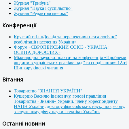
Журнал "Трибуна"
Журнал "Наука і суспільство"
Журнал "Редакторське око"
Конференції
Круглий стіл «Досвід та перспективи психологічної
реабілітації населення України»
Форум «ЄВРОПЕЙСЬКИЙ СОЮЗ - УКРАЇНА:
ОСВІТА ДОРОСЛИХ»
Міжнародна науково-практична конференція «Проблеми
людини в українських реаліях: надії та сподівання»: 12-ті
Шинкаруківські читання
Вітання
Товариство "ЗНАННЯ УКРАЇНИ"
Кушерцю Василю Івановичу, голові правління
Товариства «Знання» України, члену-кореспонденту
НАПН України, доктору філософських наук, професору,
заслуженому діячу науки і техніки України.
Останні новини