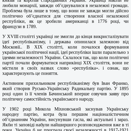
князів та королів стародавньої України. Українці ніколи не
любили монархії, завжди об’єднувалися в незалежні громади.
Проблема була лише в тому, що вони не завжди могли дійсно
політично об’єднатися для створення власної незалежної
республіки, як це зробили американці в 1776 році, чи
французи в 1789.
У XVIII столітті українці не змогли до кінця викристалізувати
ідеї республіканізму, і держава опинилася залежною від
Московії.. В XIX столітті, коли почалося формування
української політичної нації, ідеї республіки ішли паралельно з
ідеями незалежності України. Склалося так, що коли політичні
партії почали формуватися наприкінці ХІХ століття, вони не
містили в своїх назвах слово «республіка». і ознак, що
характеризують це поняття.
Активним прихильником республіканізму був Іван Франко,
який створив Русько-Українську Радикальну партію. У 1895
році один із її членів Бачинський вперше озвучив заяву про
політичну самостійність українського народу.
У 1902 році Микола Міхновський заснував Українську
народну партію, котра була першим націоналістичним
об’єднанням України, висунувши гасла, які актуальні і зараз.
Якби ті заповіді набули найширшого розповсюдження вже в ті
роки, Україна б не програла своєї незалежності в 1917-1921