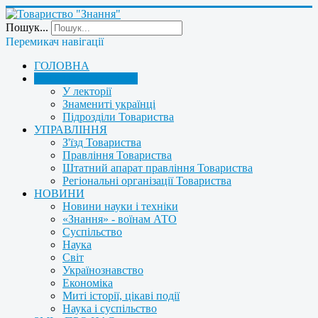
Пошук...
Перемикач навігації
ГОЛОВНА
ПРО ТОВАРИСТВО
У лекторії
Знамениті українці
Підрозділи Товариства
УПРАВЛІННЯ
З'їзд Товариства
Правління Товариства
Штатний апарат правління Товариства
Регіональні організації Товариства
НОВИНИ
Новини науки і техніки
«Знання» - воїнам АТО
Суспільство
Наука
Світ
Українознавство
Економіка
Миті історії, цікаві події
Наука і суспільство