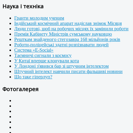
Наука і техніка
Гранти молодим ученим
Індійський космічний апарат надіслав знімок Місяця
Люди готові, щоб на робочих місцях їх замінили роботи
Премія Кабінету Міністрів сумському науковцю
Решткам знайденого стегозавра 168 мільйонів років
Роботи-поліцейські здатні розпізнавати людей
Система «E-Social»
Таємничі сигнали з космосу
У Китаї вперше клонували кота
У Лондоні з'явився бар зі штучним інтелектом
Штучний інтелект навчили писати фальшиві новини
Що таке гіперлуп?
Фотогалерея