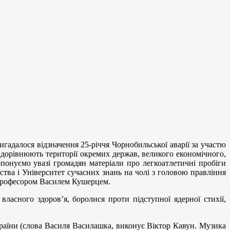
игадалося відзначення 25-річчя Чорнобильської аварії за участю
 що дорівнюють території окремих держав, великого економічного,
опонуємо увазі громадян матеріали про легкоатлетичні пробіги
ства і Університет сучасних знань на чолі з головою правління
 професором Василем Кушерцем.
ласного здоров’я, боролися проти підступної ядерної стихії,
країни (слова Василя Василашка, виконує Віктор Кавун. Музика