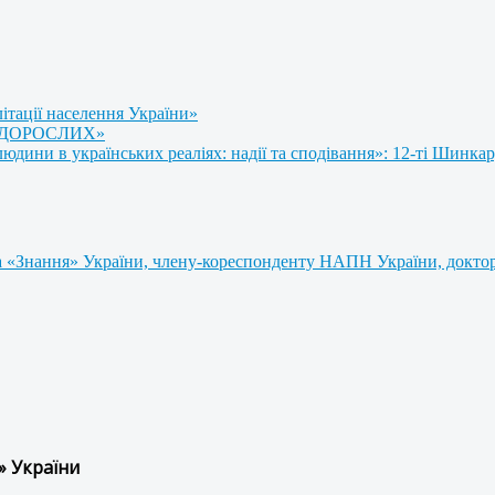
літації населення України»
 ДОРОСЛИХ»
ини в українських реаліях: надії та сподівання»: 12-ті Шинкар
 «Знання» України, члену-кореспонденту НАПН України, доктору
» України