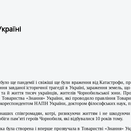
Україні
е було ще пандемії і свіжіші ще були враження від Катастрофи, пр
лення завданої історичної трагедії в Україні, зараження земель,
я та й життя тисяч українців, жителів Чорнобильської зони. Пр
тів Товариства «Знання» України, які проводило правління Товари
ом-кореспондентом НАПН України, доктором філософських наук,
наших співгромадян, котрі, ризикуючи життям і не шкодуючи в
іги пам’яті героїв Чорнобиля, які відбувалися 10 років тому.
ка була створена і вперше прозвучала в Товаристві «Знання» У