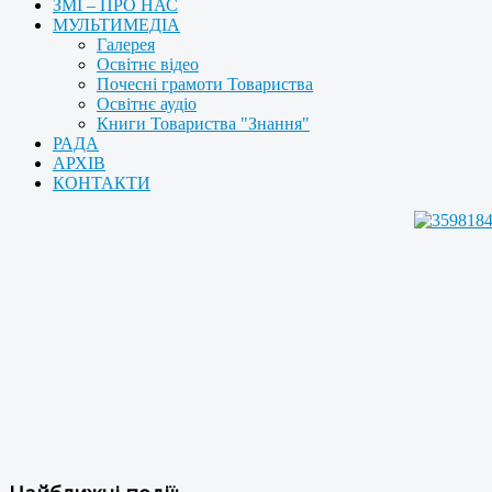
ЗМІ – ПРО НАС
МУЛЬТИМЕДІА
Галерея
Освітнє відео
Почесні грамоти Товариства
Освітнє аудіо
Книги Товариства "Знання"
РАДА
АРХІВ
КОНТАКТИ