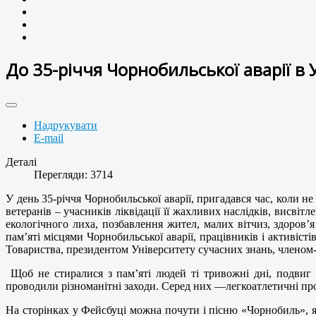
До 35-річчя Чорнобильської аварії в 
Надрукувати
E-mail
Деталі
Перегляди: 3714
У день 35-річчя Чорнобильської аварії, пригадався час, коли н
ветеранів – учасників ліквідації її жахливих наслідків, висвіт
екологічного лиха, позбавлення жител, малих вітчиз, здоров’
пам’яті місцями Чорнобильської аварії, працівників і активіс
Товариства, президентом Університету сучасних знань, член
Щоб не стиралися з пам’яті людей ті тривожні дні, подвиг 
проводили різноманітні заходи. Серед них —легкоатлетичні проб
На сторінках у Фейсбуці можна почути і пісню «Чорнобиль», я