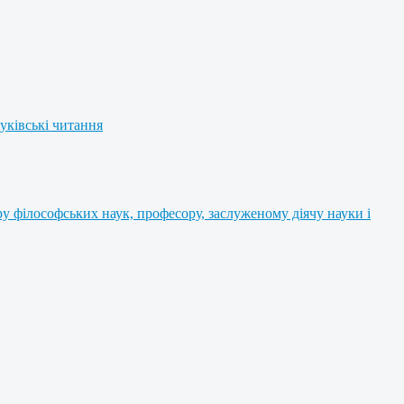
уківські читання
 філософських наук, професору, заслуженому діячу науки і