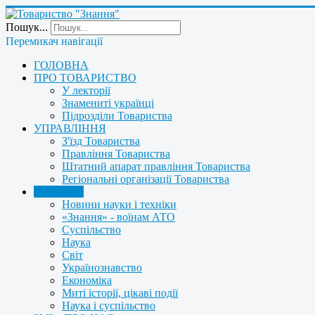
Пошук...
Перемикач навігації
ГОЛОВНА
ПРО ТОВАРИСТВО
У лекторії
Знамениті українці
Підрозділи Товариства
УПРАВЛІННЯ
З'їзд Товариства
Правління Товариства
Штатний апарат правління Товариства
Регіональні організації Товариства
НОВИНИ
Новини науки і техніки
«Знання» - воїнам АТО
Суспільство
Наука
Світ
Українознавство
Економіка
Миті історії, цікаві події
Наука і суспільство