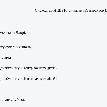
Олександр НІЩУК, виконавчий директор Мі
черській Лаврі.
ту сучасних знань.
вутича.
 дитбудинку «Центр захисту дітей»
 дитбудинку «Центр захисту дітей»
пільним забігом.