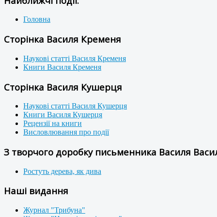
Найближчі події:
Головна
Сторінка Василя Кременя
Наукові статті Василя Кременя
Книги Василя Кременя
Сторінка Василя Кушерця
Наукові статті Василя Кушерця
Книги Василя Кушерця
Рецензії на книги
Висловлювання про події
З творчого доробку письменника Василя Васил
Ростуть дерева, як дива
Наші видання
Журнал "Трибуна"