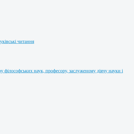
уківські читання
 філософських наук, професору, заслуженому діячу науки і