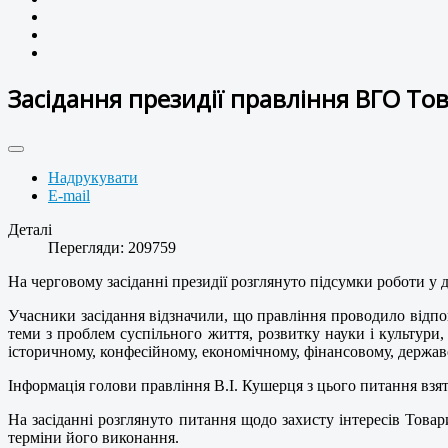
Засідання президії правління ВГО То
Надрукувати
E-mail
Деталі
Перегляди: 209759
На черговому засіданні президії розглянуто підсумки роботи у 
Учасники засідання відзначили, що правління проводило відпов
теми з проблем суспільного життя, розвитку науки і культури
історичному, конфесійному, економічному, фінансовому, держа
Інформація голови правління В.І. Кушерця з цього питання взята
На засіданні розглянуто питання щодо захисту інтересів Това
терміни його виконання.