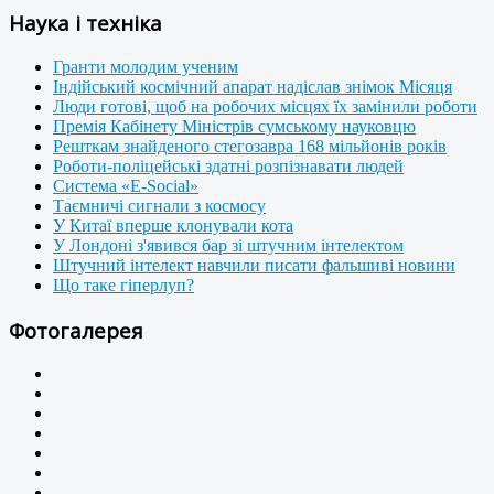
Наука і техніка
Гранти молодим ученим
Індійський космічний апарат надіслав знімок Місяця
Люди готові, щоб на робочих місцях їх замінили роботи
Премія Кабінету Міністрів сумському науковцю
Решткам знайденого стегозавра 168 мільйонів років
Роботи-поліцейські здатні розпізнавати людей
Система «E-Social»
Таємничі сигнали з космосу
У Китаї вперше клонували кота
У Лондоні з'явився бар зі штучним інтелектом
Штучний інтелект навчили писати фальшиві новини
Що таке гіперлуп?
Фотогалерея