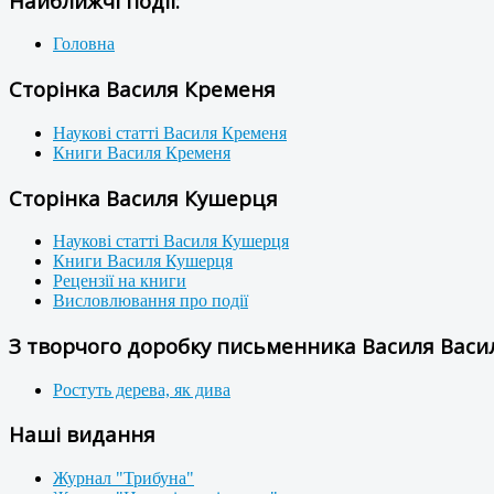
Найближчі події:
Головна
Сторінка Василя Кременя
Наукові статті Василя Кременя
Книги Василя Кременя
Сторінка Василя Кушерця
Наукові статті Василя Кушерця
Книги Василя Кушерця
Рецензії на книги
Висловлювання про події
З творчого доробку письменника Василя Васил
Ростуть дерева, як дива
Наші видання
Журнал "Трибуна"