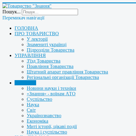
Пошук...
Перемикач навігації
ГОЛОВНА
ПРО ТОВАРИСТВО
У лекторії
Знамениті українці
Підрозділи Товариства
УПРАВЛІННЯ
З'їзд Товариства
Правління Товариства
Штатний апарат правління Товариства
Регіональні організації Товариства
НОВИНИ
Новини науки і техніки
«Знання» - воїнам АТО
Суспільство
Наука
Світ
Українознавство
Економіка
Миті історії, цікаві події
Наука і суспільство