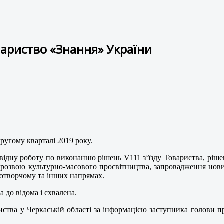
вариство «Знання» України
другому кварталі 2019 року.
ідну роботу по виконанню рішень V111 з‘їзду Товариства, рішень
, розвою культурно-масового просвітництва, запровадження нов
вотворчому та інших напрямах.
 до відома і схвалена.
риства у Черкаській області за інформацією заступника голови п