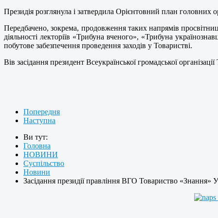
Президія розглянула і затвердила Орієнтовний план головних орг
Передбачено, зокрема, продовження таких напрямів просвітниц
діяльності лекторіїв «Трибуна вченого», «Трибуна українознавц
побутове забезпечення проведення заходів у Товаристві.
Вів засідання президент Всеукраїнської громадської організа
Попередня
Наступна
Ви тут:
Головна
НОВИНИ
Суспільство
Новини
Засідання президії правління ВГО Товариство «Знання» 