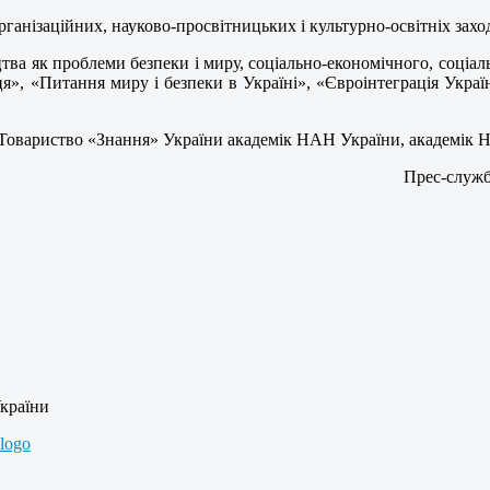
анізаційних, науково-просвітницьких і культурно-освітніх заході
тва як проблеми безпеки і миру, соціально-економічного, соціал
я», «Питання миру і безпеки в Україні», «Євроінтеграція Україн
ції Товариство «Знання» України академік НАН України, академі
Прес-служб
України