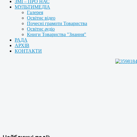
ЗМІ – ПРО НАС
МУЛЬТИМЕДІА
Галерея
Освітнє відео
Почесні грамоти Товариства
Освітнє аудіо
Книги Товариства "Знання"
РАДА
АРХІВ
КОНТАКТИ