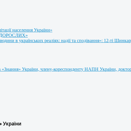
літації населення України»
 ДОРОСЛИХ»
ини в українських реаліях: надії та сподівання»: 12-ті Шинкар
 «Знання» України, члену-кореспонденту НАПН України, доктору
» України