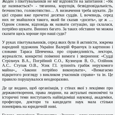
Жоден з пікетувальників не міг відповісти на запитання : «Як
це називається?» - тяганина, корупція, безвідповідальність,
безчинство, головотяпство… А визначення треба шукати. До
цієї справи вже причетні десятки суддів. І, вочевидь, серед
них не знайшлося такого, який би сказав «досить», це ж …
Одним словом, відповідь як назвати ситуацію, що склалася,
потрібно шукати. Винних багато. За таких обставин чи можна
сказати щось хороше про наші суди?
У руках пікетувальників, серед яких були й активісти, зокрема
народний художник України Валерій Франчук із картиною і
словами Тараса Шевченка. про справедливість, лектори,
журналісти. конкретні поіменні вимоги і звернення: «Судді
Стрільчук В.А., Погрібний С.О., Кузнецов В, О., Олійник
А.С.. Ступак О.В., Усик Г.І. зупиніть грабіж нерухомого
майна»,, «Закони потрібно виконувати», «Вимагаємо
відкритого розгляду з викликом учасників справи» та ін. Це
правило порушувалося неодноразово.
Де це видано, щоб організація, у стінах якої з лекціями про
державотворення, права людини, на актуальні економічні та
історичні теми виступають найівідоміші науковці, академіки,
професори, доктори та кандидати наук мала стільки
поневірянь на юридичній ниві.