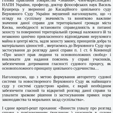
Голова правління Товариства «Знання», член-кореспондент
НАПН України, професор, доктор філософських наук Василь
Кушерець у зверненні до Касаційного цивільного суду
Верховного Суду України змушений наголошувати, що «з
огляду на суспільну значимість та винятково важливе
значення даної справи для територіальної громади міста
Києва, необхідності встановити справедливість в питанні
захисту та поверненні територіальній громаді належного їй та
незаконно цинічно привласненого відповідачами нерухомого
майна в центрі міста, задля захисту закону, принципів добра та
матеріальних цінностей , звертаємось до Верховного Суду про
застосування до розгляду даної справи п. 1 ст. 6 Конвенції
«Про захист прав людини та основоположних свобод» і
викликати для надання пояснень у справі учасників,
забезпечення дотримання гласності судового процесу, як
основоположного принципу цивільного судочинства…
Наголошуємо, що з метою формування авторитету судової
системи та новоствореного Верховного Суду як найвищого
суду у системі судоустрою країни, є вкрай необхідним
забезпечити гласний та відкритий розгляд даної справи та
ухвалити зразкове рішення із застосуванням прямих норм
законодавства та моральних засад суспільства».
І єдине врешті-решт прохання: «Винести ухвалу про розгляд
справи з повідомленням (викликом ) учасників в судове