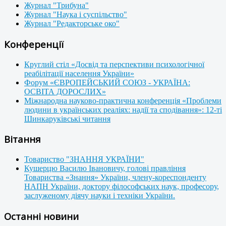
Журнал "Трибуна"
Журнал "Наука і суспільство"
Журнал "Редакторське око"
Конференції
Круглий стіл «Досвід та перспективи психологічної
реабілітації населення України»
Форум «ЄВРОПЕЙСЬКИЙ СОЮЗ - УКРАЇНА:
ОСВІТА ДОРОСЛИХ»
Міжнародна науково-практична конференція «Проблеми
людини в українських реаліях: надії та сподівання»: 12-ті
Шинкаруківські читання
Вітання
Товариство "ЗНАННЯ УКРАЇНИ"
Кушерцю Василю Івановичу, голові правління
Товариства «Знання» України, члену-кореспонденту
НАПН України, доктору філософських наук, професору,
заслуженому діячу науки і техніки України.
Останні новини