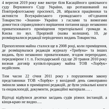
4 вересня 2019 року вже вкотре біля Касаційного цивільного
суду Верховного Суду України, що розташований на
Повітрофлотському проспекті, 28, зібралися працівники та
активісти Всеукраїнського громадського об‘єднання
Товариство «Знання» України з гаслами та вимогами
домогтися справедливого вирішення питання щодо незаконно
приватизованого приміщення територіальної громади м.
Києва по вул. Прорізній (назва колишня), 10, де
розміщувалися редакції періодичних видань Товариства.
Прихоплення майна сталося ще в 2008 році, коли приміщення,
де розміщувалася редакція журналу «Трибуна» та інших
видань, було незаконно приватизоване, згодом перепродане,
передовірене і т. п. Господарський суд ще 20 травня 2010 року
визнав договір купівлі-продажу майна ТОВ «Лорбук»
недійсним.
Тим часои 22 січня 2011 року з порушенням закону
представники ТОВ «Лорбук» у вихідний день самоправно
змінили замки в приміщенні редакцій, де були унікальні книги
та енциклопедії, документи, редакційні матеріали…. .
Відтоді відбулися десятки засідань судів різних інстанцій. а
кінця-краю не видно….