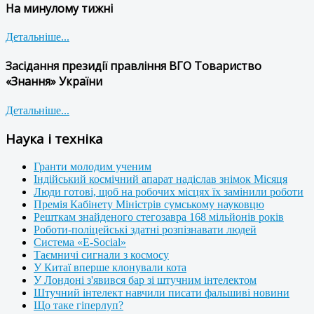
На минулому тижні
Детальніше...
Засідання президії правління ВГО Товариство
«Знання» України
Детальніше...
Наука і техніка
Гранти молодим ученим
Індійський космічний апарат надіслав знімок Місяця
Люди готові, щоб на робочих місцях їх замінили роботи
Премія Кабінету Міністрів сумському науковцю
Решткам знайденого стегозавра 168 мільйонів років
Роботи-поліцейські здатні розпізнавати людей
Система «E-Social»
Таємничі сигнали з космосу
У Китаї вперше клонували кота
У Лондоні з'явився бар зі штучним інтелектом
Штучний інтелект навчили писати фальшиві новини
Що таке гіперлуп?