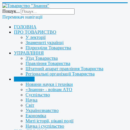
Пошук...
Перемикач навігації
ГОЛОВНА
ПРО ТОВАРИСТВО
У лекторії
Знамениті українці
Підрозділи Товариства
УПРАВЛІННЯ
З'їзд Товариства
Правління Товариства
Штатний апарат правління Товариства
Регіональні організації Товариства
НОВИНИ
Новини науки і техніки
«Знання» - воїнам АТО
Суспільство
Наука
Світ
Українознавство
Економіка
Миті історії, цікаві події
Наука і суспільство