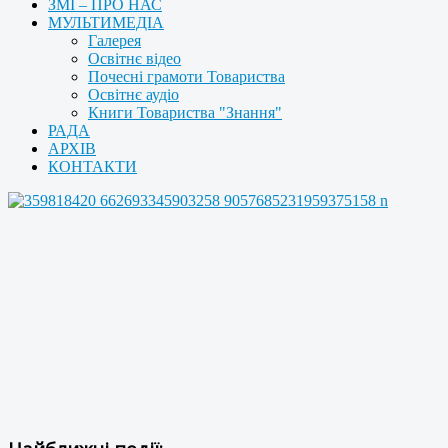
ЗМІ – ПРО НАС
МУЛЬТИМЕДІА
Галерея
Освітнє відео
Почесні грамоти Товариства
Освітнє аудіо
Книги Товариства "Знання"
РАДА
АРХІВ
КОНТАКТИ