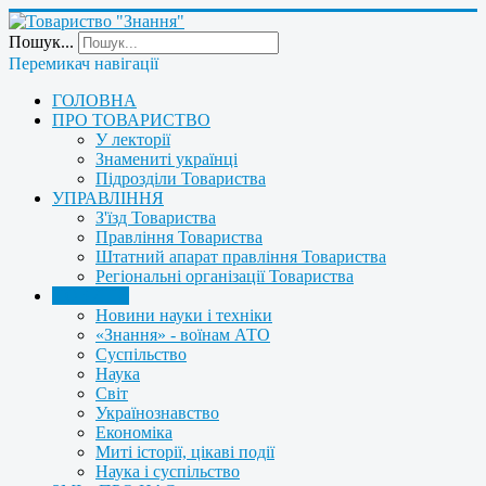
Пошук...
Перемикач навігації
ГОЛОВНА
ПРО ТОВАРИСТВО
У лекторії
Знамениті українці
Підрозділи Товариства
УПРАВЛІННЯ
З'їзд Товариства
Правління Товариства
Штатний апарат правління Товариства
Регіональні організації Товариства
НОВИНИ
Новини науки і техніки
«Знання» - воїнам АТО
Суспільство
Наука
Світ
Українознавство
Економіка
Миті історії, цікаві події
Наука і суспільство