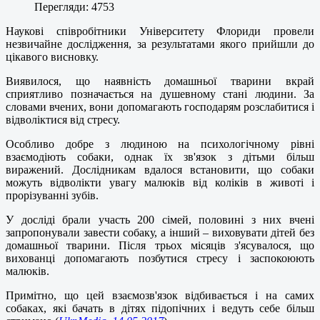
Перегляди: 4753
Наукові співробітники Університету Флориди провели
незвичайне дослідження, за результатами якого прийшли до
цікавого висновку.
Виявилося, що наявність домашньої тварини вкрай
сприятливо позначається на душевному стані людини. За
словами вчених, вони допомагають господарям розслабитися і
відволіктися від стресу.
Особливо добре з людиною на психологічному рівні
взаємодіють собаки, однак їх зв'язок з дітьми більш
виражений. Дослідникам вдалося встановити, що собаки
можуть відволікти увагу малюків від коліків в животі і
прорізуванні зубів.
У досліді брали участь 200 сімей, половині з них вчені
запропонували завести собаку, а інший – виховувати дітей без
домашньої тварини. Після трьох місяців з'ясувалося, що
вихованці допомагають позбутися стресу і заспокоюють
малюків.
Примітно, що цей взаємозв'язок відбивається і на самих
собаках, які бачать в дітях підопічних і ведуть себе більш