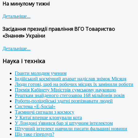
На минулому тижні
Детальніше...
Засідання президії правління ВГО Товариство
«Знання» України
Детальніше...
Наука і техніка
Гранти молодим ученим
Індійський космічний апарат надіслав знімок Місяця
Люди готові, щоб на робочих місцях їх замінили роботи
Премія Кабінету Міністрів сумському науковцю
Решткам знайденого стегозавра 168 мільйонів років
Роботи-поліцейські здатні розпізнавати людей
Система «E-Social»
Таємничі сигнали з космосу
У Китаї вперше клонували кота
У Лондоні з'явився бар зі штучним інтелектом
Штучний інтелект навчили писати фальшиві новини
Що таке гіперлуп?