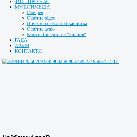
ЗМІ – ПРО НАС
МУЛЬТИМЕДІА
Галерея
Освітнє відео
Почесні грамоти Товариства
Освітнє аудіо
Книги Товариства "Знання"
РАДА
АРХІВ
КОНТАКТИ