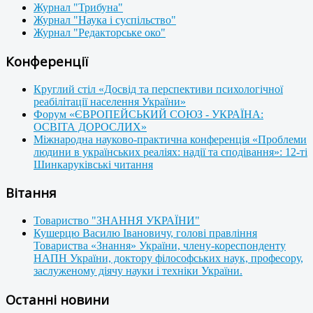
Журнал "Трибуна"
Журнал "Наука і суспільство"
Журнал "Редакторське око"
Конференції
Круглий стіл «Досвід та перспективи психологічної
реабілітації населення України»
Форум «ЄВРОПЕЙСЬКИЙ СОЮЗ - УКРАЇНА:
ОСВІТА ДОРОСЛИХ»
Міжнародна науково-практична конференція «Проблеми
людини в українських реаліях: надії та сподівання»: 12-ті
Шинкаруківські читання
Вітання
Товариство "ЗНАННЯ УКРАЇНИ"
Кушерцю Василю Івановичу, голові правління
Товариства «Знання» України, члену-кореспонденту
НАПН України, доктору філософських наук, професору,
заслуженому діячу науки і техніки України.
Останні новини