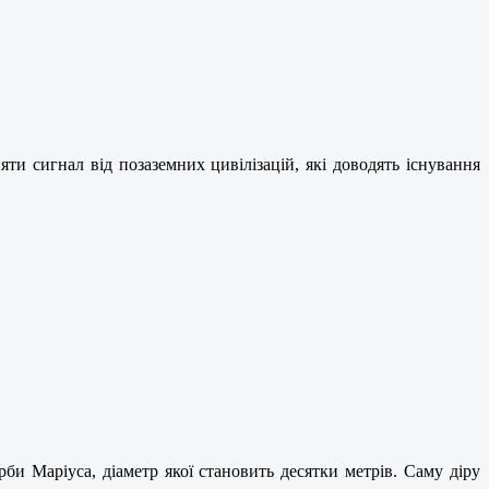
и сигнал від позаземних цивілізацій, які доводять існування
рби Маріуса, діаметр якої становить десятки метрів. Саму діру