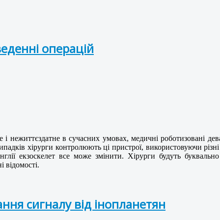
веденні операцій
е і нежиттєздатне в сучасних умовах, медичні роботизовані дев
випадків хірурги контролюють ці пристрої, використовуючи різні
 Англії екзоскелет все може змінити. Хірурги будуть букваль
і відомості.
ння сигналу від інопланетян