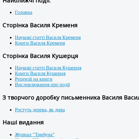
Найближчі події:
Головна
Сторінка Василя Кременя
Наукові статті Василя Кременя
Книги Василя Кременя
Сторінка Василя Кушерця
Наукові статті Василя Кушерця
Книги Василя Кушерця
Рецензії на книги
Висловлювання про події
З творчого доробку письменника Василя Васил
Ростуть дерева, як дива
Наші видання
Журнал "Трибуна"