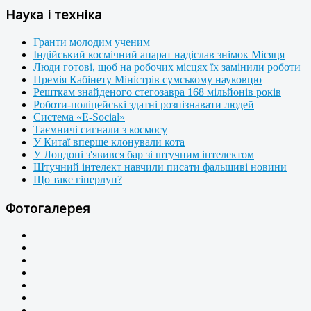
Наука і техніка
Гранти молодим ученим
Індійський космічний апарат надіслав знімок Місяця
Люди готові, щоб на робочих місцях їх замінили роботи
Премія Кабінету Міністрів сумському науковцю
Решткам знайденого стегозавра 168 мільйонів років
Роботи-поліцейські здатні розпізнавати людей
Система «E-Social»
Таємничі сигнали з космосу
У Китаї вперше клонували кота
У Лондоні з'явився бар зі штучним інтелектом
Штучний інтелект навчили писати фальшиві новини
Що таке гіперлуп?
Фотогалерея