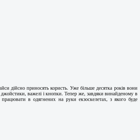
айси дійсно приносять користь. Уже більше десятка років вони
 джойстики, важелі і кнопки. Тепер же, завдяки винайденому в
но працювати в одягнених на руки екзоскелетах, з якого буде