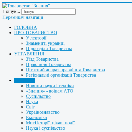
Пошук...
Перемикач навігації
ГОЛОВНА
ПРО ТОВАРИСТВО
У лекторії
Знамениті українці
Підрозділи Товариства
УПРАВЛІННЯ
З'їзд Товариства
Правління Товариства
Штатний апарат правління Товариства
Регіональні організації Товариства
НОВИНИ
Новини науки і техніки
«Знання» - воїнам АТО
Суспільство
Наука
Світ
Українознавство
Економіка
Миті історії, цікаві події
Наука і суспільство