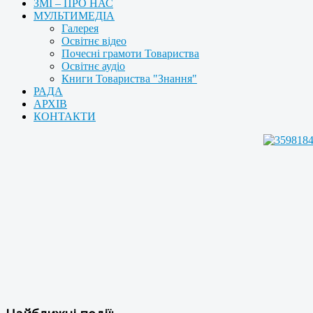
ЗМІ – ПРО НАС
МУЛЬТИМЕДІА
Галерея
Освітнє відео
Почесні грамоти Товариства
Освітнє аудіо
Книги Товариства "Знання"
РАДА
АРХІВ
КОНТАКТИ