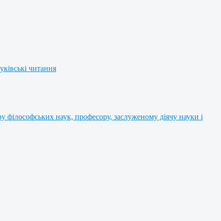
уківські читання
 філософських наук, професору, заслуженому діячу науки і