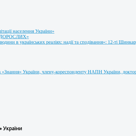
літації населення України»
 ДОРОСЛИХ»
ини в українських реаліях: надії та сподівання»: 12-ті Шинкар
 «Знання» України, члену-кореспонденту НАПН України, доктору
» України