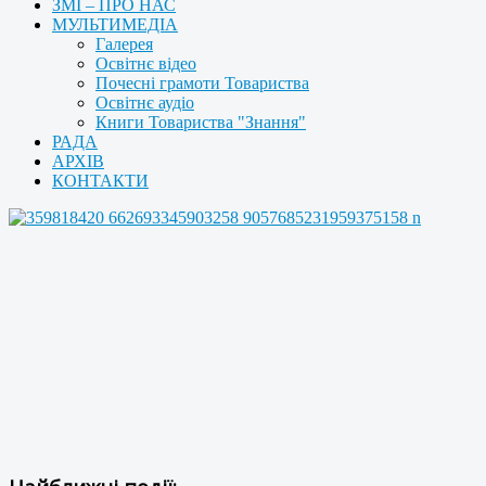
ЗМІ – ПРО НАС
МУЛЬТИМЕДІА
Галерея
Освітнє відео
Почесні грамоти Товариства
Освітнє аудіо
Книги Товариства "Знання"
РАДА
АРХІВ
КОНТАКТИ