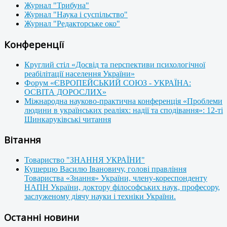
Журнал "Трибуна"
Журнал "Наука і суспільство"
Журнал "Редакторське око"
Конференції
Круглий стіл «Досвід та перспективи психологічної
реабілітації населення України»
Форум «ЄВРОПЕЙСЬКИЙ СОЮЗ - УКРАЇНА:
ОСВІТА ДОРОСЛИХ»
Міжнародна науково-практична конференція «Проблеми
людини в українських реаліях: надії та сподівання»: 12-ті
Шинкаруківські читання
Вітання
Товариство "ЗНАННЯ УКРАЇНИ"
Кушерцю Василю Івановичу, голові правління
Товариства «Знання» України, члену-кореспонденту
НАПН України, доктору філософських наук, професору,
заслуженому діячу науки і техніки України.
Останні новини