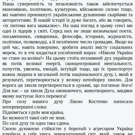
Наша суверенність та незалежність також забезпечується
економікою, політикою, культурою, військовою силою тощо,
які навічно проникнуті українськими духовними скарбами та
авторитетами. В нашій історії їх дуже багато, або як говорять,
«їх питома вага зашкалює». На наш погляд в цьому сенсі ми
одні із лідерів у світі. Серед них не лише визначальні поети,
письменники, священики, філософи, історики, журналісти,
політики, полководці, а й незліченне число громадян. Якщо на
цей час, навіть поверхово, зробити аналіз змісту соціальних
мереж, то в очі кидається уособлений вираз: «Ніколи Україна
не стане на коліна!» На цьому стоїть незламний дух українців
як потік великої енергії, сконцентрованої ментальності,
почуттів, уявлень, емоцій, інтуїцій тощо, що їх транспортує
кожна людина в загальний потік національного духу, і, який в
результаті, перетворюється у велику непоборну хвилю. Для
ворога ця хвиля перетворюється в цунамі, що поглинає його!
Для нас – це хвиля Духа оживаючого, животворного, завдяки
якому наступає його перемога!
Про силу нашого духу Ліною Костенко написала
неперевершені слова:
Підніметься з руїн моя країна,
Бо мужності такої світ не знав.
По силі духу ти одна така єдина.
Своєю духовною стійкістю у боротьбі з агресором Україна
влюбила в себе увесь демократичний світ, який, також не