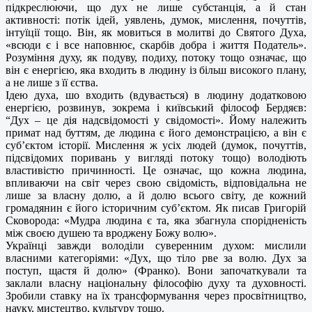
підкреслюючи, що дух не лише субстанція, а й стан
активності: потік ідей, уявлень, думок, мислення, почуттів,
інтуїції тощо. Він, як мовиться в молитві до Святого Духа,
«всюди є і все наповнює, скарбів добра і життя Податель».
Розуміння духу, як подуву, подиху, потоку тощо означає, що
він є енергією, яка входить в людину із більш високого плану,
а не лише з її єства.
Ідею духа, шо входить (вдувається) в людину додатковою
енергією, розвинув, зокрема і київський філософ Бердяєв:
“Дух – це дія надсвідомості у свідомості». Йому належить
примат над буттям, де людина є його демонстрацією, а він є
суб’єктом історії. Мислення ж усіх людей (думок, почуттів,
підсвідомих поривань у вигляді потоку тощо) володіють
властивістю причинності. Це означає, що кожна людина,
впливаючи на світ через свою свідомість, відповідальна не
лише за власну долю, а й долю всього світу, де кожний
громадянин є його історичним суб’єктом. Як писав Григорій
Сковорода: «Мудра людина є та, яка збагнула спорідненість
між своєю душею та вроджену Божу волю».
Українці завжди володіли суверенним духом: мислили
власними категоріями: «Дух, що тіло рве за волю. Дух за
поступ, щастя й долю» (Франко). Вони започаткували та
заклали власну національну філософію духу та духовності.
Зробили ставку на їх трансформування через просвітництво,
науку, мистецтво, культуру тощо.