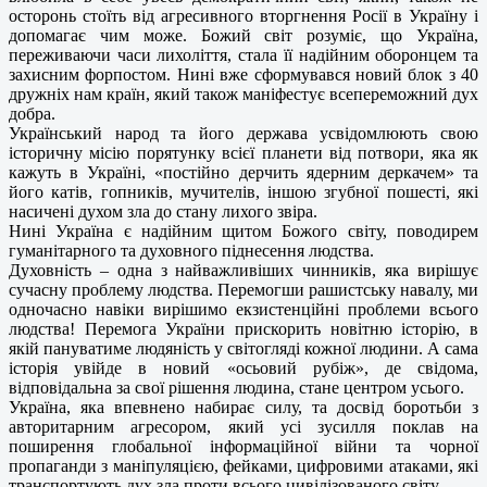
осторонь стоїть від агресивного вторгнення Росії в Україну і
допомагає чим може. Божий світ розуміє, що Україна,
переживаючи часи лихоліття, стала її надійним оборонцем та
захисним форпостом. Нині вже сформувався новий блок з 40
дружніх нам країн, який також маніфестує всепереможний дух
добра.
Український народ та його держава усвідомлюють свою
історичну місію порятунку всієї планети від потвори, яка як
кажуть в Україні, «постійно дерчить ядерним деркачем» та
його катів, гопників, мучителів, іншою згубної пошесті, які
насичені духом зла до стану лихого звіра.
Нині Україна є надійним щитом Божого світу, поводирем
гуманітарного та духовного піднесення людства.
Духовність – одна з найважливіших чинників, яка вирішує
сучасну проблему людства. Перемогши рашистську навалу, ми
одночасно навіки вирішимо екзистенційні проблеми всього
людства! Перемога України прискорить новітню історію, в
якій пануватиме людяність у світогляді кожної людини. А сама
історія увійде в новий «осьовий рубіж», де свідома,
відповідальна за свої рішення людина, стане центром усього.
Україна, яка впевнено набирає силу, та досвід боротьби з
авторитарним агресором, який усі зусилля поклав на
поширення глобальної інформаційної війни та чорної
пропаганди з маніпуляцією, фейками, цифровими атаками, які
транспортують дух зла проти всього цивілізованого світу.