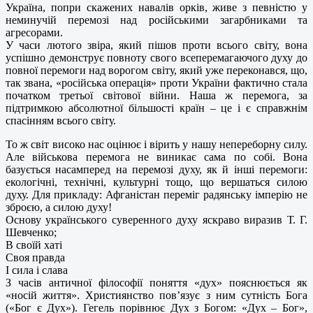
Україна, попри скажених навалів орків, живе з певністю у
неминучій перемозі над російськими загарбниками та
агресорами.
У часи лютого звіра, який пішов проти всього світу, вона
успішно демонструє повноту свого всеперемагаючого духу до
повної перемоги над ворогом світу, який уже переконався, що,
так звана, «російська операція» проти України фактично стала
початком третьої світової війни. Наша ж перемога, за
підтримкою абсолютної більшості країн – це і є справжнім
спасінням всього світу.
То ж світ високо нас оцінює і вірить у нашу непереборну силу.
Але військова перемога не виникає сама по собі. Вона
базується насамперед на перемозі духу, як й інші перемоги:
екологічні, технічні, культурні тощо, що вершаться силою
духу. Для прикладу: Афганістан переміг радянську імперію не
зброєю, а силою духу!
Основу українського суверенного духу яскраво виразив Т. Г.
Шевченко;
В своїй хаті
Своя правда
І сила і слава
З часів античної філософії поняття «дух» пояснюється як
«носій життя». Християнство пов’язує з ним сутність Бога
(«Бог є Дух»). Гегель порівнює Дух з Богом: «Дух – Бог»,