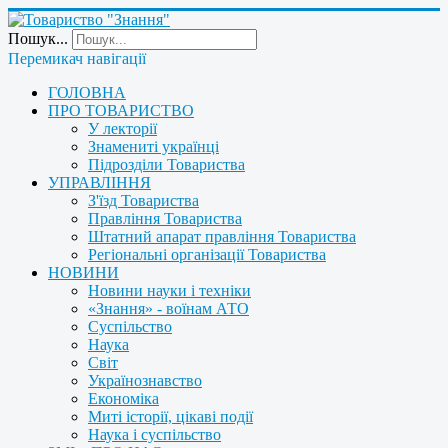
Пошук...
Перемикач навігації
ГОЛОВНА
ПРО ТОВАРИСТВО
У лекторії
Знамениті українці
Підрозділи Товариства
УПРАВЛІННЯ
З'їзд Товариства
Правління Товариства
Штатний апарат правління Товариства
Регіональні організації Товариства
НОВИНИ
Новини науки і техніки
«Знання» - воїнам АТО
Суспільство
Наука
Світ
Українознавство
Економіка
Миті історії, цікаві події
Наука і суспільство