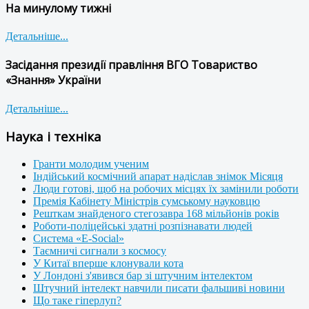
На минулому тижні
Детальніше...
Засідання президії правління ВГО Товариство
«Знання» України
Детальніше...
Наука і техніка
Гранти молодим ученим
Індійський космічний апарат надіслав знімок Місяця
Люди готові, щоб на робочих місцях їх замінили роботи
Премія Кабінету Міністрів сумському науковцю
Решткам знайденого стегозавра 168 мільйонів років
Роботи-поліцейські здатні розпізнавати людей
Система «E-Social»
Таємничі сигнали з космосу
У Китаї вперше клонували кота
У Лондоні з'явився бар зі штучним інтелектом
Штучний інтелект навчили писати фальшиві новини
Що таке гіперлуп?