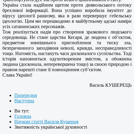
Україна стала надійним щитом проти диявольського потоку
брехливої інформації. Вона успішно виробила імунітет до
вірусу ідеології рашизму, яка в рази перевершує гебельську
ідеологію. Цим ми перешкодимо в майбутньому адські наміри
усіх сатанинських персонажів.
Тож реалізується надія про створення зразкового людського
середовища. Не стане царства Кесаря, де людина є об’єктом,
предметом зовнішнього пригноблення та тиску зла,
безпричинного заподіяння неволі, кривди, несправедливості
тощо. Натомість, настануть часи досконалого суспільства. Тоді
історія наповниться одухотвореним змістом, а обожнена
людина (досконала, неперевершена тощо) за своєю природою і
правом нарешті стане її повноцінним суб’єктом.
Слава Україні!
Василь КУШЕРЕЦЬ
Попередня
Наступна
Ви тут:
Головна
Наукові статті Василя Кушерця
Звитяжність української духовності