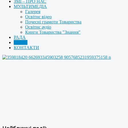
ЗМІ – ПРО НАС
МУЛЬТИМЕДІА
Галерея
Освітнє відео
Почесні грамоти Товариства
Освітнє аудіо
Книги Товариства "Знання"
РАДА
АРХІВ
КОНТАКТИ