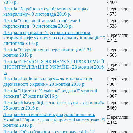
2016 р.
4460
Лекція «Українське суспільство у вимірах
Перегляди:
камералізму» 8 листопада 2016 р.
4573
Лекція "Соціальні мережі: проблеми і
Перегляди:
перспективи" 9 листопада 2016 р.
4538
Лекція-перформанс "Суспільствотворення,
Перегляди:
історичні кафе як простір соціальних інновацій" 2
4214
листопада 2016 р.
Лекція "Оздоровлення через мистецтво" 31
Перегляди:
жовтня 2016 р.
4665
Лекція «ТЕОЛОГІЯ ЯК НАУКА І ПРОБЛЕМИ ЇЇ
Перегляди:
ІНСТИТУАЛІЗАЦІЇ В УКРАЇНІ» 28 жовтня 2016
4880
р.
Лекція «Національна ідея – як утвердження
Перегляди:
державності України» 20 жовтня 2016 р.
4804
Лекція "Що таке "Суміжна" вода та її медичні
Перегляди:
аспекти" 27 жовтня 2016 р.
4807
Лекція «Кіммерійці, гети, готи, гуни - хто вони?»
Перегляди:
25 жовтня 2016 р.
5469
Лекція «Нові контексти культурної політики.
Перегляди:
Україна і Європа: діалог у просторі мистецтва» 27
4934
жовтня 2016 р.
Лекція «Образ України в сучасному світі» 12
Перегляди: