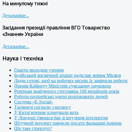
На минулому тижні
Детальніше...
Засідання президії правління ВГО Товариство
«Знання» України
Детальніше...
Наука і техніка
Гранти молодим ученим
Індійський космічний апарат надіслав знімок Місяця
Люди готові, щоб на робочих місцях їх замінили роботи
Премія Кабінету Міністрів сумському науковцю
Решткам знайденого стегозавра 168 мільйонів років
Роботи-поліцейські здатні розпізнавати людей
Система «E-Social»
Таємничі сигнали з космосу
У Китаї вперше клонували кота
У Лондоні з'явився бар зі штучним інтелектом
Штучний інтелект навчили писати фальшиві новини
Що таке гіперлуп?