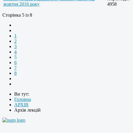
жовтня 2016 року
4958
Сторінка 5 із 8
1
2
3
4
5
6
7
8
Ви тут:
Головна
АРХІВ
Архів лекцій