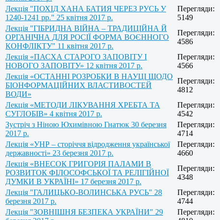
Лекція "ПОХІД ХАНА БАТИЯ ЧЕРЕЗ РУСЬ У
Перегляди:
1240-1241 рр." 25 квітня 2017 р.
5149
Лекція "ГІБРИДНА ВІЙНА – ТРАДИЦІЙНА Й
Перегляди:
ОРГАНІЧНА ДЛЯ РОСІЇ ФОРМА ВОЄННОГО
4586
КОНФЛІКТУ" 11 квітня 2017 р.
Лекція «ПАСХА СТАРОГО ЗАПОВІТУ І
Перегляди:
НОВОГО ЗАПОВІТУ» 12 квітня 2017 р.
4566
Лекція «ОСТАННІ РОЗРОБКИ В НАУЦІ ЩОДО
Перегляди:
БІОНФОРМАЦІЙНИХ ВЛАСТИВОСТЕЙ
4812
ВОДИ»
Лекція «МЕТОДИ ЛІКУВАННЯ ХРЕБТА ТА
Перегляди:
СУГЛОБІВ» 4 квітня 2017 р.
4542
Зустріч з Ніною Юхимівною Гнатюк 30 березня
Перегляди:
2017 р.
4714
Лекція «УНР – сторіччя відродження української
Перегляди:
державності» 23 березня 2017 р.
4660
Лекція «ВНЕСОК ГРИГОРІЯ ПАЛАМИ В
Перегляди:
РОЗВИТОК ФІЛОСОФСЬКОЇ ТА РЕЛІГІЙНОЇ
4348
ДУМКИ В УКРАЇНІ» 17 березня 2017 р.
Лекція "ГАЛИЦЬКО-ВОЛИНСЬКА РУСЬ" 28
Перегляди:
березня 2017 р.
4744
Лекція "ЗОВНІШНЯ БЕЗПЕКА УКРАЇНИ" 29
Перегляди: