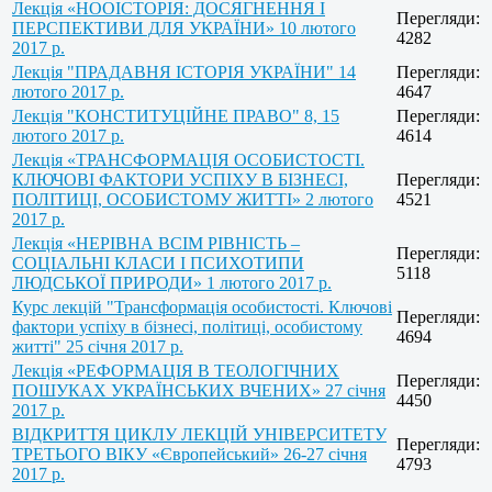
Лекція «НООІСТОРІЯ: ДОСЯГНЕННЯ І
Перегляди:
ПЕРСПЕКТИВИ ДЛЯ УКРАЇНИ» 10 лютого
4282
2017 р.
Лекція "ПРАДАВНЯ ІСТОРІЯ УКРАЇНИ" 14
Перегляди:
лютого 2017 р.
4647
Лекція "КОНСТИТУЦІЙНЕ ПРАВО" 8, 15
Перегляди:
лютого 2017 р.
4614
Лекція «ТРАНСФОРМАЦІЯ ОСОБИСТОСТІ.
КЛЮЧОВІ ФАКТОРИ УСПІХУ В БІЗНЕСІ,
Перегляди:
ПОЛІТИЦІ, ОСОБИСТОМУ ЖИТТІ» 2 лютого
4521
2017 р.
Лекція «НЕРІВНА ВСІМ РІВНІСТЬ –
Перегляди:
СОЦІАЛЬНІ КЛАСИ І ПСИХОТИПИ
5118
ЛЮДСЬКОЇ ПРИРОДИ» 1 лютого 2017 р.
Курс лекцій "Трансформація особистості. Ключові
Перегляди:
фактори успіху в бізнесі, політиці, особистому
4694
житті" 25 січня 2017 р.
Лекція «РЕФОРМАЦІЯ В ТЕОЛОГІЧНИХ
Перегляди:
ПОШУКАХ УКРАЇНСЬКИХ ВЧЕНИХ» 27 січня
4450
2017 р.
ВІДКРИТТЯ ЦИКЛУ ЛЕКЦІЙ УНІВЕРСИТЕТУ
Перегляди:
ТРЕТЬОГО ВІКУ «Європейський» 26-27 січня
4793
2017 р.