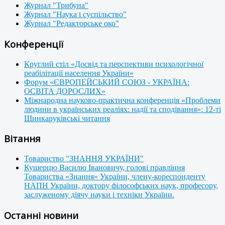
Журнал "Трибуна"
Журнал "Наука і суспільство"
Журнал "Редакторське око"
Конференції
Круглий стіл «Досвід та перспективи психологічної
реабілітації населення України»
Форум «ЄВРОПЕЙСЬКИЙ СОЮЗ - УКРАЇНА:
ОСВІТА ДОРОСЛИХ»
Міжнародна науково-практична конференція «Проблеми
людини в українських реаліях: надії та сподівання»: 12-ті
Шинкаруківські читання
Вітання
Товариство "ЗНАННЯ УКРАЇНИ"
Кушерцю Василю Івановичу, голові правління
Товариства «Знання» України, члену-кореспонденту
НАПН України, доктору філософських наук, професору,
заслуженому діячу науки і техніки України.
Останні новини