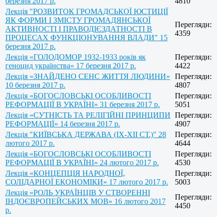
березня 2017 р.
4810
Лекція "РОЗВИТОК ГРОМАДСЬКОЇ ЮСТИЦІЇ
ЯК ФОРМИ І ЗМІСТУ ГРОМАДЯНСЬКОЇ
Перегляди:
АКТИВНОСТІ І ПРАВОДІЄЗДАТНОСТІ В
4359
ПРОЦЕСАХ ФУНКЦІОНУВАННЯ ВЛАДИ" 15
березня 2017 р.
Лекція «ГОЛОДОМОР 1932-1933 років як
Перегляди:
геноцид українства» 17 березня 2017 р.
4422
Лекція «ЗНАЙДЕНО СЕНС ЖИТТЯ ЛЮДИНИ»
Перегляди:
10 березня 2017 р.
4807
Лекція «БОГОСЛОВСЬКІ ОСОБЛИВОСТІ
Перегляди:
РЕФОРМАЦІЇ В УКРАЇНІ» 31 березня 2017 р.
5051
Лекція «СУТНІСТЬ ТА РЕЛІГІЙНІ ПРИНЦИПИ
Перегляди:
РЕФОРМАЦІЇ» 14 березня 2017 р.
4907
Лекція "КИЇВСЬКА ДЕРЖАВА (IX-XII СТ.)" 28
Перегляди:
лютого 2017 р.
4644
Лекція «БОГОСЛОВСЬКІ ОСОБЛИВОСТІ
Перегляди:
РЕФОРМАЦІЇ В УКРАЇНІ» 24 лютого 2017 р.
4530
Лекція «КОНЦЕПЦІЯ НАРОДНОЇ,
Перегляди:
СОЛІДАРНОЇ ЕКОНОМІКИ» 17 лютого 2017 р.
5003
Лекція «РОЛЬ УКРАЇНЦІВ У СТВОРЕННІ
Перегляди:
ІНДОЄВРОПЕЙСЬКИХ МОВ» 16 лютого 2017
4450
р.