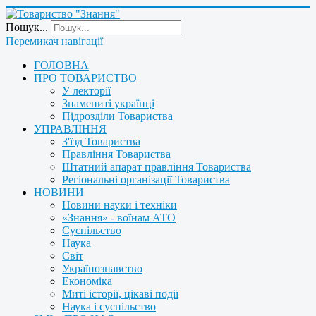
Пошук...
Перемикач навігації
ГОЛОВНА
ПРО ТОВАРИСТВО
У лекторії
Знамениті українці
Підрозділи Товариства
УПРАВЛІННЯ
З'їзд Товариства
Правління Товариства
Штатний апарат правління Товариства
Регіональні організації Товариства
НОВИНИ
Новини науки і техніки
«Знання» - воїнам АТО
Суспільство
Наука
Світ
Українознавство
Економіка
Миті історії, цікаві події
Наука і суспільство