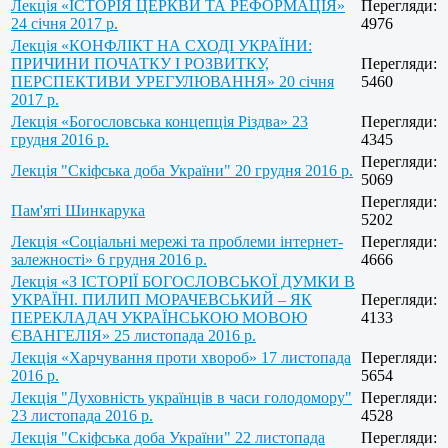
Лекція «ІСТОРІЯ ЦЕРКВИ ТА РЕФОРМАЦІЯ»
Перегляди:
24 січня 2017 р.
4976
Лекція «КОНФЛІКТ НА СХОДІ УКРАЇНИ:
ПРИЧИНИ ПОЧАТКУ І РОЗВИТКУ,
Перегляди:
ПЕРСПЕКТИВИ УРЕГУЛЮВАННЯ» 20 січня
5460
2017 р.
Лекція «Богословська концепція Різдва» 23
Перегляди:
грудня 2016 р.
4345
Перегляди:
Лекція "Скіфська доба України" 20 грудня 2016 р.
5069
Перегляди:
Пам'яті Шинкарука
5202
Лекція «Соціальні мережі та проблеми інтернет-
Перегляди:
залежності» 6 грудня 2016 р.
4666
Лекція «З ІСТОРІЇ БОГОСЛОВСЬКОЇ ДУМКИ В
УКРАЇНІ. ПИЛИП МОРАЧЕВСЬКИЙ – ЯК
Перегляди:
ПЕРЕКЛАДАЧ УКРАЇНСЬКОЮ МОВОЮ
4133
ЄВАНГЕЛІЯ» 25 листопада 2016 р.
Лекція «Харчування проти хвороб» 17 листопада
Перегляди:
2016 р.
5654
Лекція "Духовність українців в часи голодомору"
Перегляди:
23 листопада 2016 р.
4528
Лекція "Скіфська доба України" 22 листопада
Перегляди: