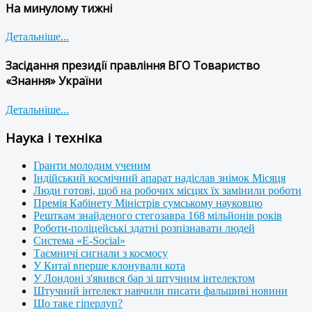
На минулому тижні
Детальніше...
Засідання президії правління ВГО Товариство
«Знання» України
Детальніше...
Наука і техніка
Гранти молодим ученим
Індійський космічний апарат надіслав знімок Місяця
Люди готові, щоб на робочих місцях їх замінили роботи
Премія Кабінету Міністрів сумському науковцю
Решткам знайденого стегозавра 168 мільйонів років
Роботи-поліцейські здатні розпізнавати людей
Система «E-Social»
Таємничі сигнали з космосу
У Китаї вперше клонували кота
У Лондоні з'явився бар зі штучним інтелектом
Штучний інтелект навчили писати фальшиві новини
Що таке гіперлуп?