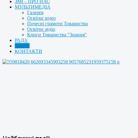
ЗМІ – ПРО НАС
МУЛЬТИМЕДІА
Галерея
Освітнє відео
Почесні грамоти Товариства
Освітнє аудіо
Книги Товариства "Знання"
РАДА
АРХІВ
КОНТАКТИ