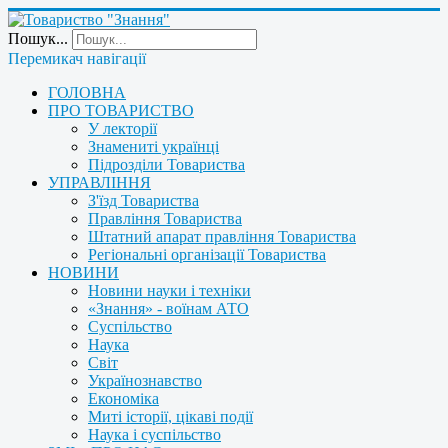
Пошук...
Перемикач навігації
ГОЛОВНА
ПРО ТОВАРИСТВО
У лекторії
Знамениті українці
Підрозділи Товариства
УПРАВЛІННЯ
З'їзд Товариства
Правління Товариства
Штатний апарат правління Товариства
Регіональні організації Товариства
НОВИНИ
Новини науки і техніки
«Знання» - воїнам АТО
Суспільство
Наука
Світ
Українознавство
Економіка
Миті історії, цікаві події
Наука і суспільство