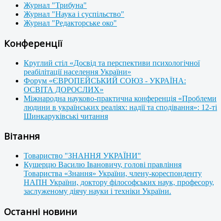
Журнал "Трибуна"
Журнал "Наука і суспільство"
Журнал "Редакторське око"
Конференції
Круглий стіл «Досвід та перспективи психологічної
реабілітації населення України»
Форум «ЄВРОПЕЙСЬКИЙ СОЮЗ - УКРАЇНА:
ОСВІТА ДОРОСЛИХ»
Міжнародна науково-практична конференція «Проблеми
людини в українських реаліях: надії та сподівання»: 12-ті
Шинкаруківські читання
Вітання
Товариство "ЗНАННЯ УКРАЇНИ"
Кушерцю Василю Івановичу, голові правління
Товариства «Знання» України, члену-кореспонденту
НАПН України, доктору філософських наук, професору,
заслуженому діячу науки і техніки України.
Останні новини