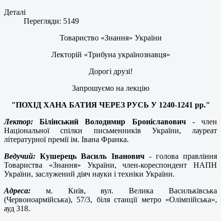
Деталі
Перегляди: 5149
Товариство «Знання» України
Лекторій
«Трибуна українознавця»
Дорогі друзі!
Запрошуємо на лекцію
"ПОХІД ХАНА БАТИЯ ЧЕРЕЗ РУСЬ У 1240-1241 рр."
Лектор:
Білінський Володимир Броніславович
-
член
Національної спілки письменників України, лауреат
літературної премії ім. Івана Франка.
Ведучий:
Кушерець Василь Іванович
-
голова правління
Товариства «Знання» України, член-кореспондент НАПН
України, заслужений діяч науки і техніки України.
Адреса:
м. Київ, вул. Велика Васильківська
(Червоноармійська), 57/3, біля станції метро «Олімпійська»,
ауд 318.