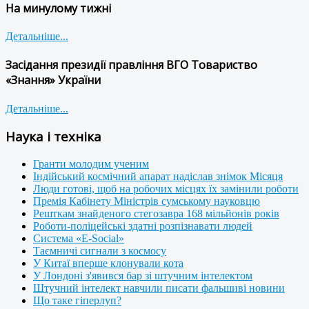
На минулому тижні
Детальніше...
Засідання президії правління ВГО Товариство
«Знання» України
Детальніше...
Наука і техніка
Гранти молодим ученим
Індійський космічний апарат надіслав знімок Місяця
Люди готові, щоб на робочих місцях їх замінили роботи
Премія Кабінету Міністрів сумському науковцю
Решткам знайденого стегозавра 168 мільйонів років
Роботи-поліцейські здатні розпізнавати людей
Система «E-Social»
Таємничі сигнали з космосу
У Китаї вперше клонували кота
У Лондоні з'явився бар зі штучним інтелектом
Штучний інтелект навчили писати фальшиві новини
Що таке гіперлуп?