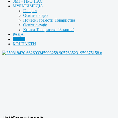
ЗМІ – ПРО НАС
МУЛЬТИМЕДІА
Галерея
Освітнє відео
Почесні грамоти Товариства
Освітнє аудіо
Книги Товариства "Знання"
РАДА
АРХІВ
КОНТАКТИ