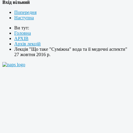
Вхід вільний
Попередня
Наступна
Ви тут:
Головна
АРХІВ
Архів лекцій
Лекція "Що таке "Суміжна" вода та її медичні аспекти"
27 жовтня 2016 р.