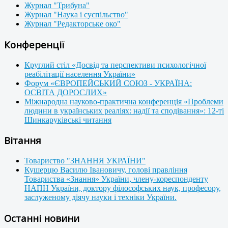
Журнал "Трибуна"
Журнал "Наука і суспільство"
Журнал "Редакторське око"
Конференції
Круглий стіл «Досвід та перспективи психологічної
реабілітації населення України»
Форум «ЄВРОПЕЙСЬКИЙ СОЮЗ - УКРАЇНА:
ОСВІТА ДОРОСЛИХ»
Міжнародна науково-практична конференція «Проблеми
людини в українських реаліях: надії та сподівання»: 12-ті
Шинкаруківські читання
Вітання
Товариство "ЗНАННЯ УКРАЇНИ"
Кушерцю Василю Івановичу, голові правління
Товариства «Знання» України, члену-кореспонденту
НАПН України, доктору філософських наук, професору,
заслуженому діячу науки і техніки України.
Останні новини