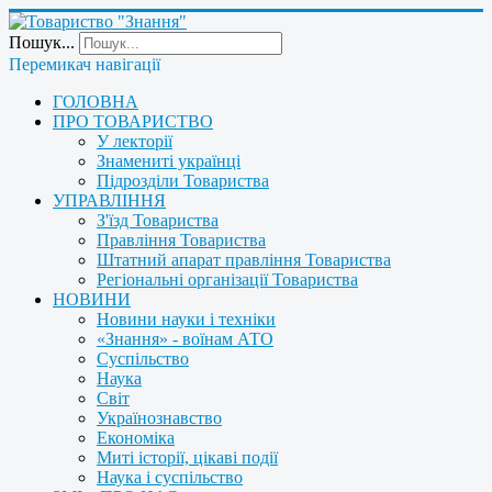
Пошук...
Перемикач навігації
ГОЛОВНА
ПРО ТОВАРИСТВО
У лекторії
Знамениті українці
Підрозділи Товариства
УПРАВЛІННЯ
З'їзд Товариства
Правління Товариства
Штатний апарат правління Товариства
Регіональні організації Товариства
НОВИНИ
Новини науки і техніки
«Знання» - воїнам АТО
Суспільство
Наука
Світ
Українознавство
Економіка
Миті історії, цікаві події
Наука і суспільство