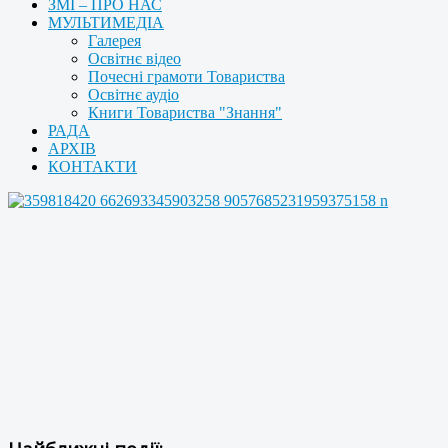
ЗМІ – ПРО НАС
МУЛЬТИМЕДІА
Галерея
Освітнє відео
Почесні грамоти Товариства
Освітнє аудіо
Книги Товариства "Знання"
РАДА
АРХІВ
КОНТАКТИ