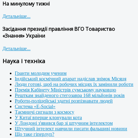
На минулому тижні
Детальніше...
Засідання президії правління ВГО Товариство
«Знання» України
Детальніше...
Наука і техніка
Гранти молодим ученим
Індійський космічний апарат надіслав знімок Місяця
Люди готові, щоб на робочих місцях їх замінили роботи
Премія Кабінету Міністрів сумському науковцю
Решткам знайденого стегозавра 168 мільйонів років
Роботи-поліцейські здатні розпізнавати людей
Система «E-Social»
Таємничі сигнали з космосу
У Китаї вперше клонували кота
У Лондоні з'явився бар зі штучним інтелектом
Штучний інтелект навчили писати фальшиві новини
Що таке гіперлуп?