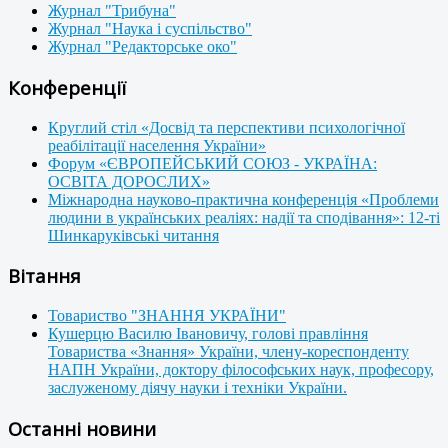
Журнал "Трибуна"
Журнал "Наука і суспільство"
Журнал "Редакторське око"
Конференції
Круглий стіл «Досвід та перспективи психологічної
реабілітації населення України»
Форум «ЄВРОПЕЙСЬКИЙ СОЮЗ - УКРАЇНА:
ОСВІТА ДОРОСЛИХ»
Міжнародна науково-практична конференція «Проблеми
людини в українських реаліях: надії та сподівання»: 12-ті
Шинкаруківські читання
Вітання
Товариство "ЗНАННЯ УКРАЇНИ"
Кушерцю Василю Івановичу, голові правління
Товариства «Знання» України, члену-кореспонденту
НАПН України, доктору філософських наук, професору,
заслуженому діячу науки і техніки України.
Останні новини