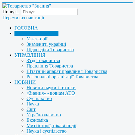
Пошук...
Перемикач навігації
ГОЛОВНА
ПРО ТОВАРИСТВО
У лекторії
Знамениті українці
Підрозділи Товариства
УПРАВЛІННЯ
З'їзд Товариства
Правління Товариства
Штатний апарат правління Товариства
Регіональні організації Товариства
НОВИНИ
Новини науки і техніки
«Знання» - воїнам АТО
Суспільство
Наука
Світ
Українознавство
Економіка
Миті історії, цікаві події
Наука і суспільство