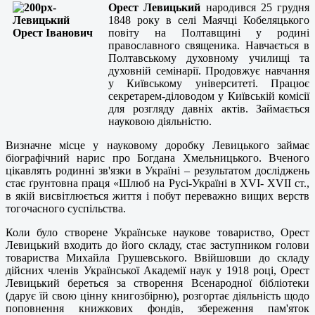
Орест Левицький
народився 25 грудня
1848 року в селі Маячці Кобеляцького
повіту на Полтавщині у родині
православного священика. Навчається в
Полтавському духовному училищі та
духовній семінарії. Продовжує навчання
у Київському університеті. Працює
секретарем-діловодом у Київській комісії
для розгляду давніх актів. Займається
науковою діяльністю.
Визначне місце у науковому доробку Левицького займає
біографічний нарис про Богдана Хмельницького. Вченого
цікавлять родинні зв'язки в Україні – результатом досліджень
стає ґрунтовна праця «Шлюб на Русі-Україні в ХVІ- ХVІІ ст.,
в якій висвітлюється життя і побут переважно вищих верств
тогочасного суспільства.
Коли було створене Українське наукове товариство, Орест
Левицький входить до його складу, стає заступником голови
товариства Михайла Грушевського. Ввійшовши до складу
дійсних членів Української Академії наук у 1918 році, Орест
Левицький береться за створення Всенародної бібліотеки
(дарує їй свою цінну книгозбірню), розгортає діяльність щодо
поповнення книжкових фондів, збереження пам'яток