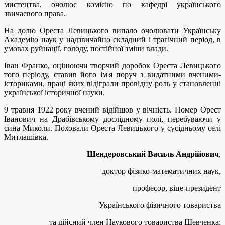
мистецтва, очолює комісію по кафедрі українського
звичаєвого права.
На долю Ореста Левицького випало очолювати Українську
Академію наук у надзвичайно складний і трагічний період, в
умовах руйнації, голоду, постійної зміни влади.
Іван Франко, оцінюючи творчий доробок Ореста Левицького
того періоду, ставив його ім'я поруч з видатними вченими-
істориками, праці яких відіграли провідну роль у становленні
української історичної науки.
9 травня 1922 року вчений відійшов у вічність. Помер Орест
Іванович на Драбівському дослідному полі, перебуваючи у
сина Миколи. Поховали Ореста Левицького у сусідньому селі
Митлашівка.
Шендеровський Василь Андрійович
,
доктор фізико-математичних наук,
професор, віце-президент
Українського фізичного товариства
та дійсний член Наукового товариства Шевченка;