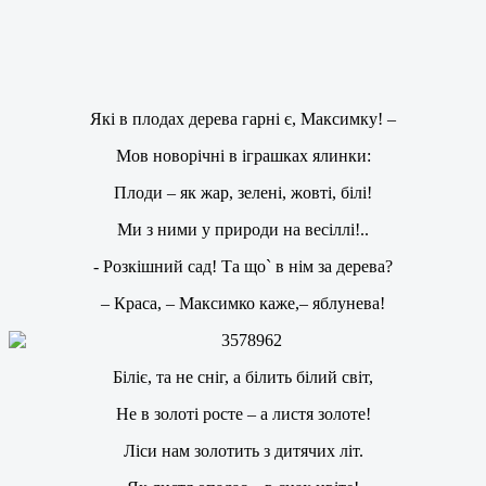
Які в плодах дерева гарні є, Максимку! –
Мов новорічні в іграшках ялинки:
Плоди – як жар, зелені, жовті, білі!
Ми з ними у природи на весіллі!..
- Розкішний сад! Та що` в нім за дерева?
– Краса, – Максимко каже,– яблунева!
Біліє, та не сніг, а білить білий світ,
Не в золоті росте – а листя золоте!
Ліси нам золотить з дитячих літ.