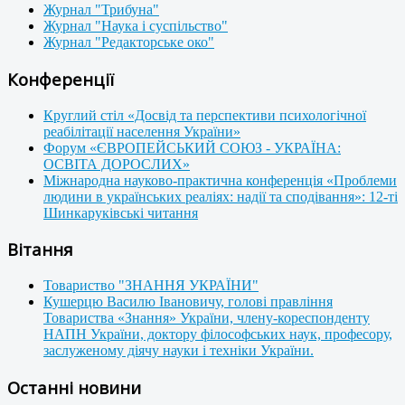
Журнал "Трибуна"
Журнал "Наука і суспільство"
Журнал "Редакторське око"
Конференції
Круглий стіл «Досвід та перспективи психологічної
реабілітації населення України»
Форум «ЄВРОПЕЙСЬКИЙ СОЮЗ - УКРАЇНА:
ОСВІТА ДОРОСЛИХ»
Міжнародна науково-практична конференція «Проблеми
людини в українських реаліях: надії та сподівання»: 12-ті
Шинкаруківські читання
Вітання
Товариство "ЗНАННЯ УКРАЇНИ"
Кушерцю Василю Івановичу, голові правління
Товариства «Знання» України, члену-кореспонденту
НАПН України, доктору філософських наук, професору,
заслуженому діячу науки і техніки України.
Останні новини