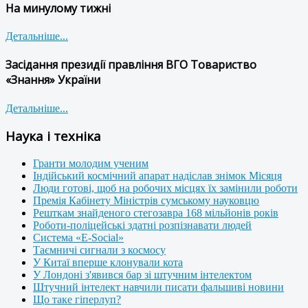
На минулому тижні
Детальніше...
Засідання президії правління ВГО Товариство
«Знання» України
Детальніше...
Наука і техніка
Гранти молодим ученим
Індійський космічний апарат надіслав знімок Місяця
Люди готові, щоб на робочих місцях їх замінили роботи
Премія Кабінету Міністрів сумському науковцю
Решткам знайденого стегозавра 168 мільйонів років
Роботи-поліцейські здатні розпізнавати людей
Система «E-Social»
Таємничі сигнали з космосу
У Китаї вперше клонували кота
У Лондоні з'явився бар зі штучним інтелектом
Штучний інтелект навчили писати фальшиві новини
Що таке гіперлуп?