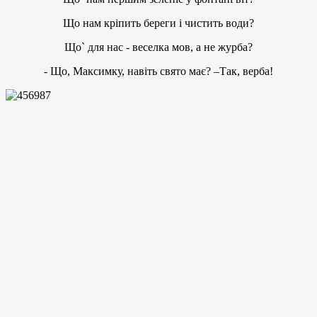
Що нам кріпить береги і чистить води?
Що` для нас - веселка мов, а не журба?
- Що, Максимку, навіть свято має? –Так, верба!