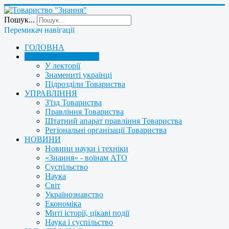
Пошук...
Перемикач навігації
ГОЛОВНА
ПРО ТОВАРИСТВО
У лекторії
Знамениті українці
Підрозділи Товариства
УПРАВЛІННЯ
З'їзд Товариства
Правління Товариства
Штатний апарат правління Товариства
Регіональні організації Товариства
НОВИНИ
Новини науки і техніки
«Знання» - воїнам АТО
Суспільство
Наука
Світ
Українознавство
Економіка
Миті історії, цікаві події
Наука і суспільство