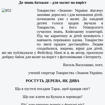
До знань батькам – для малят на виріст
Товариство «Знання» України збагачує
заннями дорослих і для виховання дітей,
починаючи уже з малят. До пандемії
дитячі голоси щодня звучали в
Товаристві, в його Університеті
сучасних знань, Київському планетарії.
Під час карантину ж дітей виховують і
навчають переважно вдома. Товариство
по змозі працює дистанційно. Людям
сподобалися, зокрема, вірші для дітей,
які ми публікували у Фейсбуці. Нині ж я, як автор, пропоную
добірку байок для малят на виріст з фотознімками з Інтернету.
Василь Василашко, поет,
учений секретар Товариства «Знання України.
РОСТУТЬ ДЕРЕВА, ЯК ДИВА
Що в пустелі посадив Тарас, щоб кращав світ?
Що нас кличе на Купала в хороводи?
Що` нам першим зеленіє у фонтані віт?