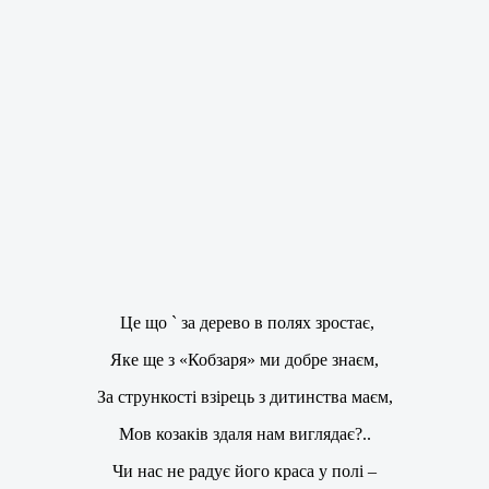
Це що ` за дерево в полях зростає,
Яке ще з «Кобзаря» ми добре знаєм,
За стрункості взірець з дитинства маєм,
Мов козаків здаля нам виглядає?..
Чи нас не радує його краса у полі –