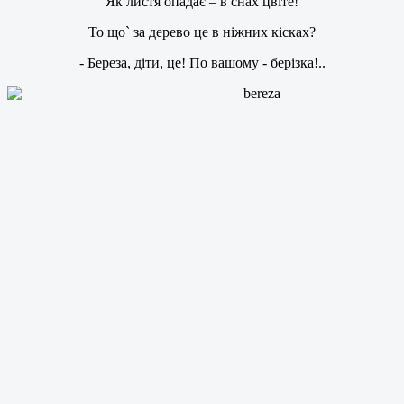
Як листя опадає – в снах цвіте!
То що` за дерево це в ніжних кісках?
- Береза, діти, це! По вашому - берізка!..