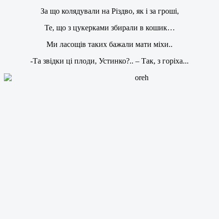
За що колядували на Різдво, як і за гроші,
Те, що з цукерками збирали в кошик…
Ми ласощів таких бажали мати міхи..
-Та звідки ці плоди, Устинко?.. – Так, з горіха...