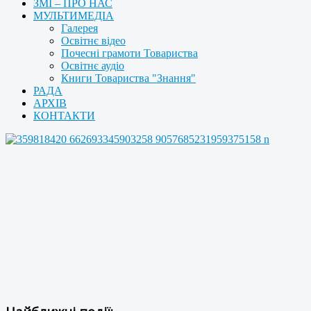
ЗМІ – ПРО НАС
МУЛЬТИМЕДІА
Галерея
Освітнє відео
Почесні грамоти Товариства
Освітнє аудіо
Книги Товариства "Знання"
РАДА
АРХІВ
КОНТАКТИ