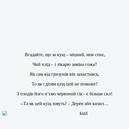
Вгадайте, що за кущ – міцний, мов спис,
Чий плід – і лікарю заміна гожа?
Як сам від гризунів він захистивсь,
То як і дітям кущ цей не поможе?
З плодів його п’ємо червоний сік - є більше сил!
--Та як цей кущ зовуть? – Дерен або кизил…