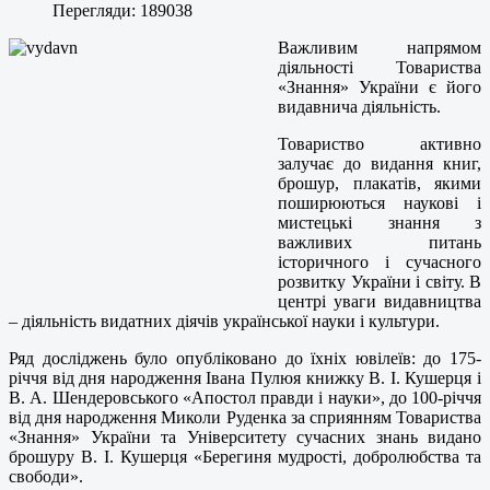
Перегляди: 189038
Важливим напрямом
діяльності Товариства
«Знання» України є його
видавнича діяльність.
Товариство активно
залучає до видання книг,
брошур, плакатів, якими
поширюються наукові і
мистецькі знання з
важливих питань
історичного і сучасного
розвитку України і світу. В
центрі уваги видавництва
– діяльність видатних діячів української науки і культури.
Ряд досліджень було опубліковано до їхніх ювілеїв: до 175-
річчя від дня народження Івана Пулюя книжку В. І. Кушерця і
В. А. Шендеровського «Апостол правди і науки», до 100-річчя
від дня народження Миколи Руденка за сприянням Товариства
«Знання» України та Університету сучасних знань видано
брошуру В. І. Кушерця «Берегиня мудрості, добролюбства та
свободи».