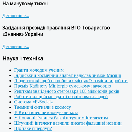
На минулому тижні
Детальніше...
Засідання президії правління ВГО Товариство
«Знання» України
Детальніше...
Наука і техніка
Гранти молодим ученим
Індійський космічний апарат надіслав знімок Місяця
Люди готові, щоб на робочих місцях їх замінили роботи
Премія Кабінету Міністрів сумському науковцю
Решткам знайденого стегозавра 168 мільйонів років
Роботи-поліцейські здатні розпізнавати людей
Система «E-Social»
Таємничі сигнали з космосу
У Китаї вперше клонували кота
У Лондоні з'явився бар зі штучним інтелектом
Штучний інтелект навчили писати фальшиві новини
Що таке гіперлуп?