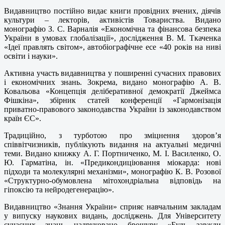
Видавництво постійно видає книги провідних вчених, діячів
культури – лекторів, активістів Товариства. Видано
монографію З. С. Варналія «Економічна та фінансова безпека
України в умовах глобалізації», дослідження В. М. Ткаченка
«Ідеї правлять світом», автобіографічне есе «40 років на ниві
освіти і науки».
Активна участь видавництва у поширенні сучасних правових
і економічних знань. Зокрема, видано монографію А. В.
Ковальова «Концепція деліберативної демократії Джеймса
Фішкіна», збірник статей конференції «Гармонізація
приватно-правового законодавства України із законодавством
країн ЄС».
Традиційно, з турботою про зміцнення здоров’я
співвітчизників, публікують видання на актуальні медичні
теми. Видано книжку А. Г. Портниченко, М. І. Василенко, О.
Ю. Гарматіна, ін. «Предикондиціювання міокарда: нові
підходи та молекулярні механізми», монографію К. В. Розової
«Структурно-обумовлена мітохондріальна відповідь на
гіпоксію та нейродегенерацію».
Видавництво «Знання України» сприяє навчальним закладам
у випуску наукових видань, досліджень. Для Університету
сучасних знань надруковано брошуру «Будь завжди