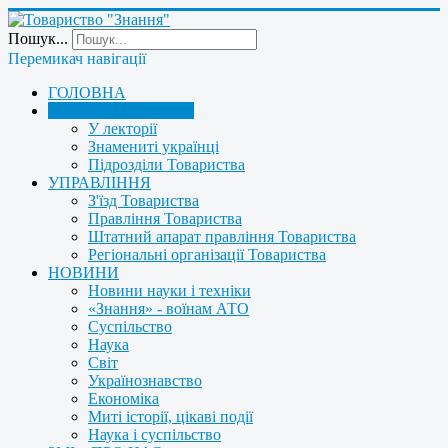
Пошук...
Перемикач навігації
ГОЛОВНА
ПРО ТОВАРИСТВО
У лекторії
Знамениті українці
Підрозділи Товариства
УПРАВЛІННЯ
З'їзд Товариства
Правління Товариства
Штатний апарат правління Товариства
Регіональні організації Товариства
НОВИНИ
Новини науки і техніки
«Знання» - воїнам АТО
Суспільство
Наука
Світ
Українознавство
Економіка
Миті історії, цікаві події
Наука і суспільство