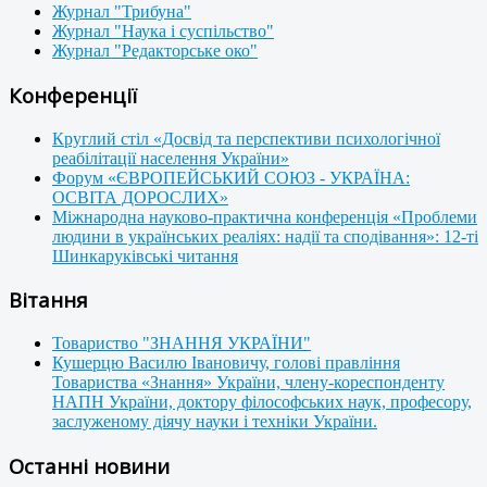
Журнал "Трибуна"
Журнал "Наука і суспільство"
Журнал "Редакторське око"
Конференції
Круглий стіл «Досвід та перспективи психологічної
реабілітації населення України»
Форум «ЄВРОПЕЙСЬКИЙ СОЮЗ - УКРАЇНА:
ОСВІТА ДОРОСЛИХ»
Міжнародна науково-практична конференція «Проблеми
людини в українських реаліях: надії та сподівання»: 12-ті
Шинкаруківські читання
Вітання
Товариство "ЗНАННЯ УКРАЇНИ"
Кушерцю Василю Івановичу, голові правління
Товариства «Знання» України, члену-кореспонденту
НАПН України, доктору філософських наук, професору,
заслуженому діячу науки і техніки України.
Останні новини