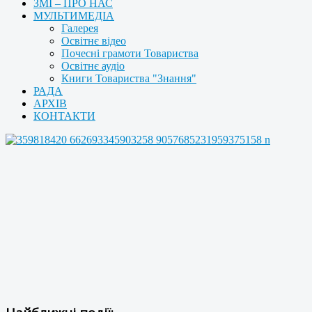
ЗМІ – ПРО НАС
МУЛЬТИМЕДІА
Галерея
Освітнє відео
Почесні грамоти Товариства
Освітнє аудіо
Книги Товариства "Знання"
РАДА
АРХІВ
КОНТАКТИ