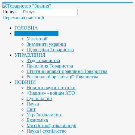
Пошук...
Перемикач навігації
ГОЛОВНА
ПРО ТОВАРИСТВО
У лекторії
Знамениті українці
Підрозділи Товариства
УПРАВЛІННЯ
З'їзд Товариства
Правління Товариства
Штатний апарат правління Товариства
Регіональні організації Товариства
НОВИНИ
Новини науки і техніки
«Знання» - воїнам АТО
Суспільство
Наука
Світ
Українознавство
Економіка
Миті історії, цікаві події
Наука і суспільство