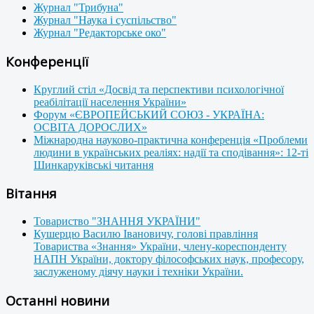
Журнал "Трибуна"
Журнал "Наука і суспільство"
Журнал "Редакторське око"
Конференції
Круглий стіл «Досвід та перспективи психологічної
реабілітації населення України»
Форум «ЄВРОПЕЙСЬКИЙ СОЮЗ - УКРАЇНА:
ОСВІТА ДОРОСЛИХ»
Міжнародна науково-практична конференція «Проблеми
людини в українських реаліях: надії та сподівання»: 12-ті
Шинкаруківські читання
Вітання
Товариство "ЗНАННЯ УКРАЇНИ"
Кушерцю Василю Івановичу, голові правління
Товариства «Знання» України, члену-кореспонденту
НАПН України, доктору філософських наук, професору,
заслуженому діячу науки і техніки України.
Останні новини