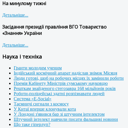
На минулому тижні
Детальніше...
Засідання президії правління ВГО Товариство
«Знання» України
Детальніше...
Наука і техніка
Гранти молодим ученим
Індійський космічний апарат надіслав знімок Місяця
Люди готові, щоб на робочих місцях їх замінили роботи
Премія Кабінету Міністрів сумському науковцю
Решткам знайденого стегозавра 168 мільйонів років
Роботи-поліцейські здатні розпізнавати людей
Система «E-Social»
Таємничі сигнали з космосу
У Китаї вперше клонували кота
У Лондоні з'явився бар зі штучним інтелектом
Штучний інтелект навчили писати фальшиві новини
Що таке гіперлуп?