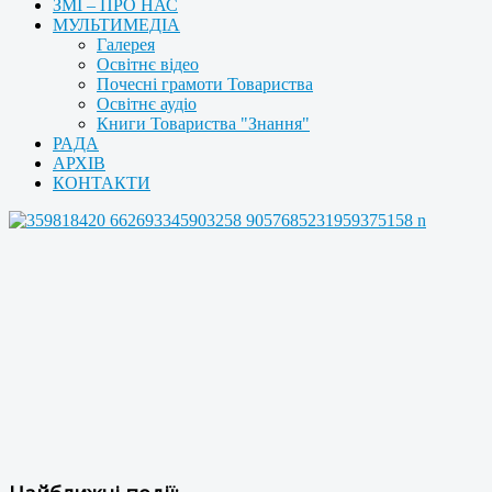
ЗМІ – ПРО НАС
МУЛЬТИМЕДІА
Галерея
Освітнє відео
Почесні грамоти Товариства
Освітнє аудіо
Книги Товариства "Знання"
РАДА
АРХІВ
КОНТАКТИ