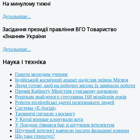
На минулому тижні
Детальніше...
Засідання президії правління ВГО Товариство
«Знання» України
Детальніше...
Наука і техніка
Гранти молодим ученим
Індійський космічний апарат надіслав знімок Місяця
Люди готові, щоб на робочих місцях їх замінили роботи
Премія Кабінету Міністрів сумському науковцю
Решткам знайденого стегозавра 168 мільйонів років
Роботи-поліцейські здатні розпізнавати людей
Система «E-Social»
Таємничі сигнали з космосу
У Китаї вперше клонували кота
У Лондоні з'явився бар зі штучним інтелектом
Штучний інтелект навчили писати фальшиві новини
Що таке гіперлуп?