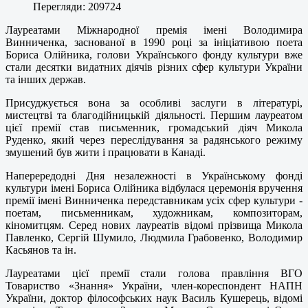
Перегляди: 209724
Лауреатами Міжнародної премія імені Володимира
Винниченка, заснованої в 1990 році за ініціативою поета
Бориса Олійника, голови Українського фонду культури вже
стали десятки видатних діячів різних сфер культури України
та інших держав.
Присуджується вона за особливі заслуги в літературі,
мистецтві та благодійницькій діяльності. Першим лауреатом
цієї премії став письменник, громадський діяч Микола
Руденко, який через переслідування за радянського режиму
змушений був жити і працювати в Канаді.
Наперередодні Дня незалежності в Українському фонді
культури імені Бориса Олійника відбулася церемонія вручення
премії імені Винниченка передставникам усіх сфер культури -
поетам, письменникам, художникам, композиторам,
кіномитцям. Серед нових лауреатів відомі прізвища Микола
Павленко, Сергій Шумило, Людмила Грабовенко, Володимир
Касьянов та ін.
Лауреатами цієї премії стали голова правління ВГО
Товариство «Знання» України, член-кореспондент НАПН
України, доктор філософських наук Василь Кушерець, відомі