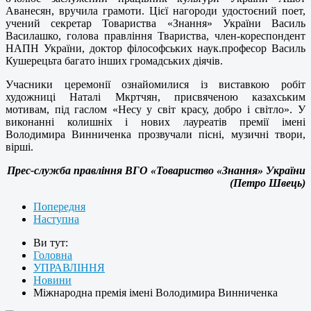
Аванесян, вручила грамоти. Цієї нагороди удостоєний поет,
учений секретар Товариства «Знання» України Василь
Василашко, голова правління Твариства, член-кореспондент
НАПН України, доктор філософських наук.професор Василь
Кушерецьта багато інших громадських діячів.
Учасники церемонії ознайомилися із виставкою робіт
художниці Наталі Мкртчян, присвяченою казахським
мотивам, під гаслом «Несу у світ красу, добро і світло». У
виконанні колишніх і нових лауреатів премії імені
Володимира Винниченка прозвучали пісні, музичні твори,
вірші.
Прес-служба правління ВГО «Товариство «Знання» України
(Петро Швець)
Попередня
Наступна
Ви тут:
Головна
УПРАВЛІННЯ
Новини
Міжнародна премія імені Володимира Винниченка