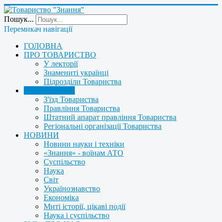
Пошук...
Перемикач навігації
ГОЛОВНА
ПРО ТОВАРИСТВО
У лекторії
Знамениті українці
Підрозділи Товариства
УПРАВЛІННЯ
З'їзд Товариства
Правління Товариства
Штатний апарат правління Товариства
Регіональні організації Товариства
НОВИНИ
Новини науки і техніки
«Знання» - воїнам АТО
Суспільство
Наука
Світ
Українознавство
Економіка
Миті історії, цікаві події
Наука і суспільство