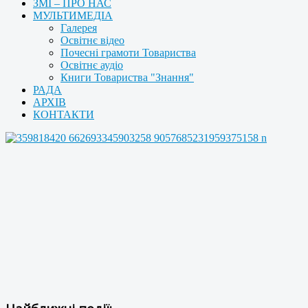
ЗМІ – ПРО НАС
МУЛЬТИМЕДІА
Галерея
Освітнє відео
Почесні грамоти Товариства
Освітнє аудіо
Книги Товариства "Знання"
РАДА
АРХІВ
КОНТАКТИ