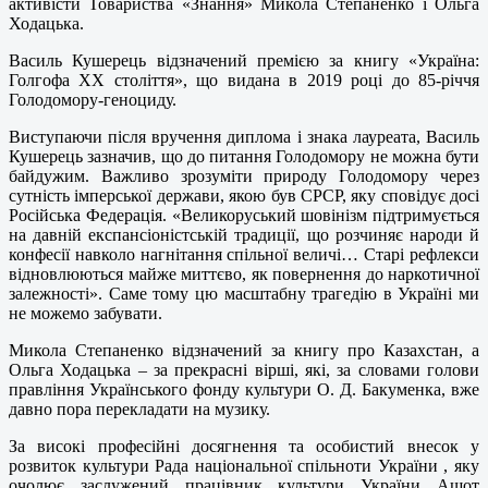
активісти Товариства «Знання» Микола Степаненко і Ольга
Ходацька.
Василь Кушерець відзначений премією за книгу «Україна:
Голгофа ХХ століття», що видана в 2019 році до 85-річчя
Голодомору-геноциду.
Виступаючи після вручення диплома і знака лауреата, Василь
Кушерець зазначив, що до питання Голодомору не можна бути
байдужим. Важливо зрозуміти природу Голодомору через
сутність імперської держави, якою був СРСР, яку сповідує досі
Російська Федерація. «Великоруський шовінізм підтримується
на давній експансіоністській традиції, що розчиняє народи й
конфесії навколо нагнітання спільної величі… Старі рефлекси
відновлюються майже миттєво, як повернення до наркотичної
залежності». Саме тому цю масштабну трагедію в Україні ми
не можемо забувати.
Микола Степаненко відзначений за книгу про Казахстан, а
Ольга Ходацька – за прекрасні вірші, які, за словами голови
правління Українського фонду культури О. Д. Бакуменка, вже
давно пора перекладати на музику.
За високі професійні досягнення та особистий внесок у
розвиток культури Рада національної спільноти України , яку
очолює заслужений працівник культури України Ашот