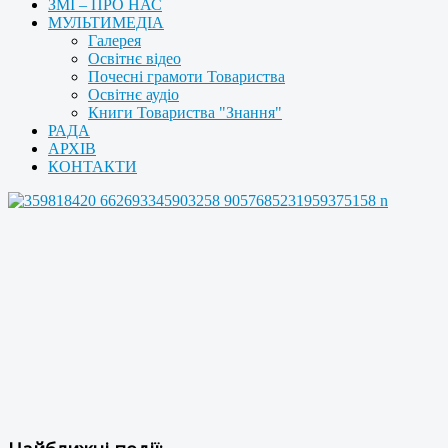
ЗМІ – ПРО НАС
МУЛЬТИМЕДІА
Галерея
Освітнє відео
Почесні грамоти Товариства
Освітнє аудіо
Книги Товариства "Знання"
РАДА
АРХІВ
КОНТАКТИ