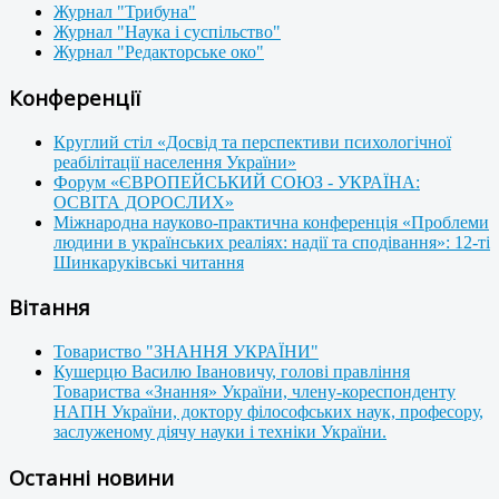
Журнал "Трибуна"
Журнал "Наука і суспільство"
Журнал "Редакторське око"
Конференції
Круглий стіл «Досвід та перспективи психологічної
реабілітації населення України»
Форум «ЄВРОПЕЙСЬКИЙ СОЮЗ - УКРАЇНА:
ОСВІТА ДОРОСЛИХ»
Міжнародна науково-практична конференція «Проблеми
людини в українських реаліях: надії та сподівання»: 12-ті
Шинкаруківські читання
Вітання
Товариство "ЗНАННЯ УКРАЇНИ"
Кушерцю Василю Івановичу, голові правління
Товариства «Знання» України, члену-кореспонденту
НАПН України, доктору філософських наук, професору,
заслуженому діячу науки і техніки України.
Останні новини