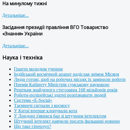
На минулому тижні
Детальніше...
Засідання президії правління ВГО Товариство
«Знання» України
Детальніше...
Наука і техніка
Гранти молодим ученим
Індійський космічний апарат надіслав знімок Місяця
Люди готові, щоб на робочих місцях їх замінили роботи
Премія Кабінету Міністрів сумському науковцю
Решткам знайденого стегозавра 168 мільйонів років
Роботи-поліцейські здатні розпізнавати людей
Система «E-Social»
Таємничі сигнали з космосу
У Китаї вперше клонували кота
У Лондоні з'явився бар зі штучним інтелектом
Штучний інтелект навчили писати фальшиві новини
Що таке гіперлуп?