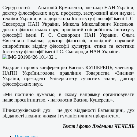
Серед гостей — Анатолій Єрмоленко, член-кор НАН України,
доктор філософських наук, професор, заслужений діяч науки і
техніки України, в. о. директора Інституту філософії імені Г. С.
Сковороди НАН України, Микола Миколайович Кисельов,
доктор філософських наук, провідний співробітник Інституту
філософії імені Г. С. Сковороди НАН України, Ольга
Євгенівна Гомілко, доктор філософії, провідний науковий
співробітник відділу філософії культури, етики та естетики
Інституту філософії імені Г.С. Сковороди НАН України.
Відкрив і провів конференцію Василь КУШЕРЕЦЬ, член-кор.
НАПН України,голова правління Товариства «Знання»
України, президент Університету сучасних знань, доктор
філософських наук.
«Ми постійно думаємо, в якому напрямку організовувати
наше просвітництво, - наголосив Василь Кушерець».
Шинкаруківський дух – це дух відданості Батьківщині, дух
відданості людини людям і гуманістичним пріоритетам.
Текст і фото Людмили ЧЕЧЕЛЬ
Попередня