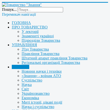
Пошук...
Перемикач навігації
ГОЛОВНА
ПРО ТОВАРИСТВО
У лекторії
Знамениті українці
Підрозділи Товариства
УПРАВЛІННЯ
З'їзд Товариства
Правління Товариства
Штатний апарат правління Товариства
Регіональні організації Товариства
НОВИНИ
Новини науки і техніки
«Знання» - воїнам АТО
Суспільство
Наука
Світ
Українознавство
Економіка
Миті історії, цікаві події
Наука і суспільство