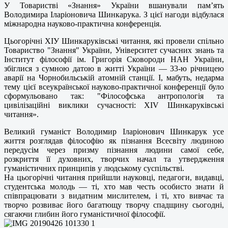
У Товаристві «Знання» України вшанували пам’ять
Володимира Іларіоновича Шинкарука. З цієї нагоди відбулася
міжнародна науково-практична конференція.
Цьогорічні ХІУ Шинкаруківські читання, які провели спільно
Товариство "Знання" України, Університет сучасних знань та
Інститут філософії ім. Григорія Сковороди НАН України,
збіглися з сумною датою в житті України — 33-ю річницею
аварії на Чорнобильській атомній станції. І, мабуть, недарма
тему цієї всеукраїнської науково-практичної конференції було
сформульовано так: "Філософська антропологія та
цивілізаційні виклики сучасності: ХІV Шинкаруківські
читання».
Великий гуманіст Володимир Іларіонович Шинкарук усе
життя розглядав філософію як пізнання Всесвіту людиною
передусім через призму пізнання людини самої себе,
розкриття її духовних, творчих начал та утвердження
гуманістичних принципів у людському суспільстві.
На цьогорічні читання прийшли науковці, педагоги, видавці,
студентська молодь — ті, хто мав честь особисто знати й
співпрацювати з видатним мислителем, і ті, хто вивчає та
творчо розвиває його багатющу творчу спадщину сьогодні,
сягаючи глибин його гуманістичної філософії.