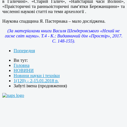
в Галичині». «Старий Галич», «Найстаріші часи Волині»,
«Праісторичні та ранньоісторичні пам‘ятки Бережанщини» та
численні наукові статті на теми археології .
Наукова спадщина Я. Пастернака – мало досліджена.
(За матеріалами книги Василя Шендеровського «Нехай не
гасне світ науки». Т.4 - К.: Видавничий дім «Простір», 2017.
С. 148-155).
Попередня
Ви тут:
Головна
НОВИНИ
Новини науки і техніки
1(120) – 2-15.01.2018 р.
Забуті імена (продовження)