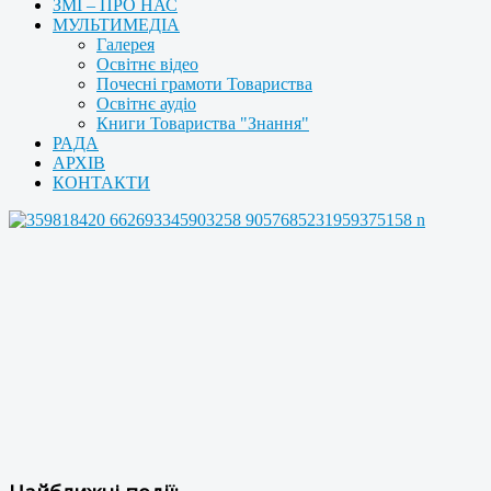
ЗМІ – ПРО НАС
МУЛЬТИМЕДІА
Галерея
Освітнє відео
Почесні грамоти Товариства
Освітнє аудіо
Книги Товариства "Знання"
РАДА
АРХІВ
КОНТАКТИ