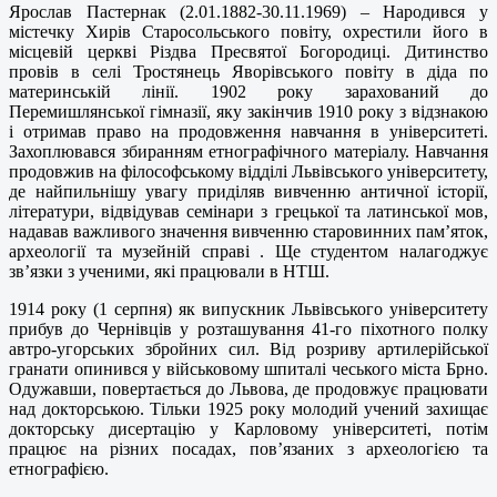
Ярослав Пастернак (2.01.1882-30.11.1969) – Народився у
містечку Хирів Старосольського повіту, охрестили його в
місцевій церкві Різдва Пресвятої Богородиці. Дитинство
провів в селі Тростянець Яворівського повіту в діда по
материнській лінії. 1902 року зарахований до
Перемишлянської гімназії, яку закінчив 1910 року з відзнакою
і отримав право на продовження навчання в університеті.
Захоплювався збиранням етнографічного матеріалу. Навчання
продовжив на філософському відділі Львівського університету,
де найпильнішу увагу приділяв вивченню античної історії,
літератури, відвідував семінари з грецької та латинської мов,
надавав важливого значення вивченню старовинних пам’яток,
археології та музейній справі . Ще студентом налагоджує
зв’язки з ученими, які працювали в НТШ.
1914 року (1 серпня) як випускник Львівського університету
прибув до Чернівців у розташування 41-го піхотного полку
автро-угорських збройних сил. Від розриву артилерійської
гранати опинився у військовому шпиталі чеського міста Брно.
Одужавши, повертається до Львова, де продовжує працювати
над докторською. Тільки 1925 року молодий учений захищає
докторську дисертацію у Карловому університеті, потім
працює на різних посадах, пов’язаних з археологією та
етнографією.