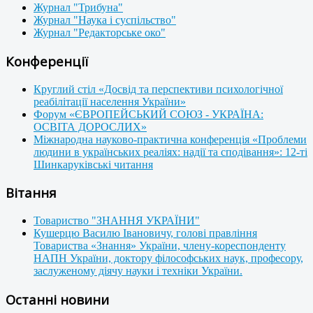
Журнал "Трибуна"
Журнал "Наука і суспільство"
Журнал "Редакторське око"
Конференції
Круглий стіл «Досвід та перспективи психологічної
реабілітації населення України»
Форум «ЄВРОПЕЙСЬКИЙ СОЮЗ - УКРАЇНА:
ОСВІТА ДОРОСЛИХ»
Міжнародна науково-практична конференція «Проблеми
людини в українських реаліях: надії та сподівання»: 12-ті
Шинкаруківські читання
Вітання
Товариство "ЗНАННЯ УКРАЇНИ"
Кушерцю Василю Івановичу, голові правління
Товариства «Знання» України, члену-кореспонденту
НАПН України, доктору філософських наук, професору,
заслуженому діячу науки і техніки України.
Останні новини