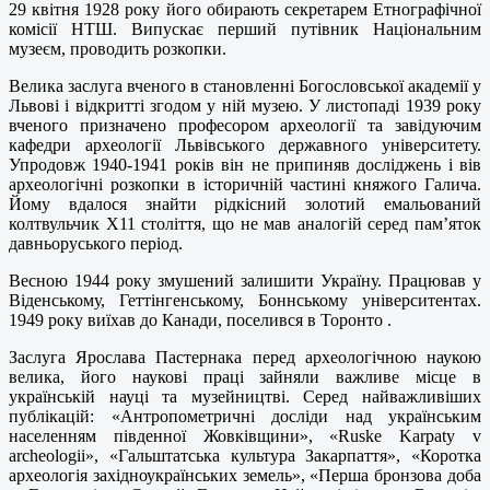
29 квітня 1928 року його обирають секретарем Етнографічної
комісії НТШ. Випускає перший путівник Національним
музеєм, проводить розкопки.
Велика заслуга вченого в становленні Богословської академії у
Львові і відкритті згодом у ній музею. У листопаді 1939 року
вченого призначено професором археології та завідуючим
кафедри археології Львівського державного університету.
Упродовж 1940-1941 років він не припиняв досліджень і вів
археологічні розкопки в історичній частині княжого Галича.
Йому вдалося знайти рідкісний золотий емальований
колтвульчик Х11 століття, що не мав аналогій серед пам’яток
давньоруського період.
Весною 1944 року змушений залишити Україну. Працював у
Віденському, Геттінгенському, Боннському університентах.
1949 року виїхав до Канади, поселився в Торонто .
Заслуга Ярослава Пастернака перед археологічною наукою
велика, його наукові праці зайняли важливе місце в
українській науці та музейництві. Серед найважливіших
публікацій: «Антропометричні досліди над українським
населенням південної Жовківщини», «Ruske Karpaty v
archeologii», «Гальштатська культура Закарпаття», «Коротка
археологія західноукраїнських земель», «Перша бронзова доба