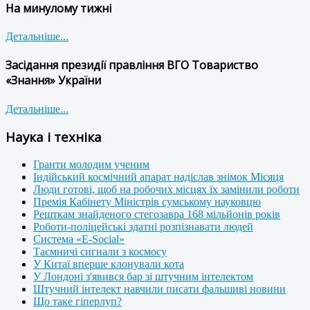
На минулому тижні
Детальніше...
Засідання президії правління ВГО Товариство
«Знання» України
Детальніше...
Наука і техніка
Гранти молодим ученим
Індійський космічний апарат надіслав знімок Місяця
Люди готові, щоб на робочих місцях їх замінили роботи
Премія Кабінету Міністрів сумському науковцю
Решткам знайденого стегозавра 168 мільйонів років
Роботи-поліцейські здатні розпізнавати людей
Система «E-Social»
Таємничі сигнали з космосу
У Китаї вперше клонували кота
У Лондоні з'явився бар зі штучним інтелектом
Штучний інтелект навчили писати фальшиві новини
Що таке гіперлуп?