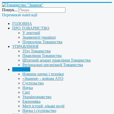
Пошук...
Перемикач навігації
ГОЛОВНА
ПРО ТОВАРИСТВО
У лекторії
Знамениті українці
Підрозділи Товариства
УПРАВЛІННЯ
З'їзд Товариства
Правління Товариства
Штатний апарат правління Товариства
Регіональні організації Товариства
НОВИНИ
Новини науки і техніки
«Знання» - воїнам АТО
Суспільство
Наука
Світ
Українознавство
Економіка
Миті історії, цікаві події
Наука і суспільство