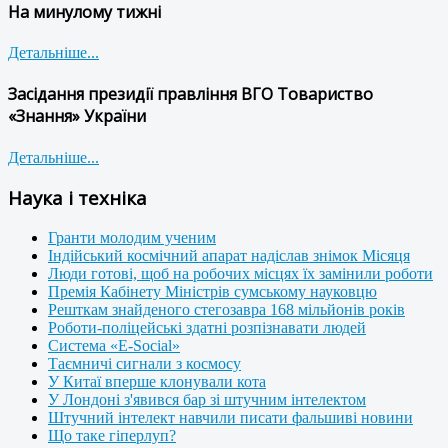
На минулому тижні
Детальніше...
Засідання президії правління ВГО Товариство
«Знання» України
Детальніше...
Наука і техніка
Гранти молодим ученим
Індійський космічний апарат надіслав знімок Місяця
Люди готові, щоб на робочих місцях їх замінили роботи
Премія Кабінету Міністрів сумському науковцю
Решткам знайденого стегозавра 168 мільйонів років
Роботи-поліцейські здатні розпізнавати людей
Система «E-Social»
Таємничі сигнали з космосу
У Китаї вперше клонували кота
У Лондоні з'явився бар зі штучним інтелектом
Штучний інтелект навчили писати фальшиві новини
Що таке гіперлуп?