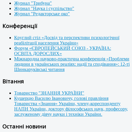
Журнал "Трибуна"
Журнал "Наука і суспільство"
Журнал "Редакторське око"
Конференції
Круглий стіл «Досвід та перспективи психологічної
реабілітації населення України»
Форум «ЄВРОПЕЙСЬКИЙ СОЮЗ - УКРАЇНА:
ОСВІТА ДОРОСЛИХ»
Міжнародна науково-практична конференція «Проблеми
людини в українських реаліях: надії та сподівання»: 12-ті
Шинкаруківські читання
Вітання
Товариство "ЗНАННЯ УКРАЇНИ"
Кушерцю Василю Івановичу, голові правління
Товариства «Знання» України, члену-кореспонденту
НАПН України, доктору філософських наук, професору,
заслуженому діячу науки і техніки України.
Останні новини