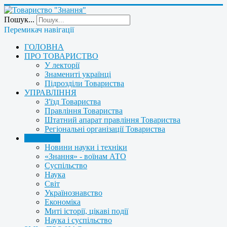
Пошук...
Перемикач навігації
ГОЛОВНА
ПРО ТОВАРИСТВО
У лекторії
Знамениті українці
Підрозділи Товариства
УПРАВЛІННЯ
З'їзд Товариства
Правління Товариства
Штатний апарат правління Товариства
Регіональні організації Товариства
НОВИНИ
Новини науки і техніки
«Знання» - воїнам АТО
Суспільство
Наука
Світ
Українознавство
Економіка
Миті історії, цікаві події
Наука і суспільство