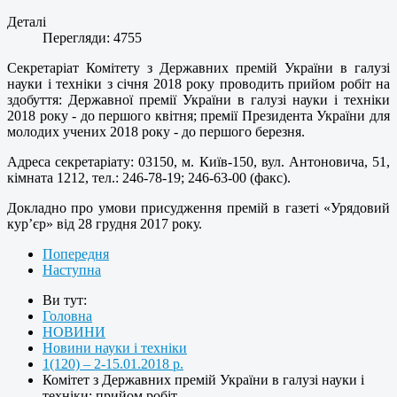
Деталі
Перегляди: 4755
Секретаріат Комітету з Державних премій України в галузі
науки і техніки з січня 2018 року проводить прийом робіт на
здобуття: Державної премії України в галузі науки і техніки
2018 року - до першого квітня; премії Президента України для
молодих учених 2018 року - до першого березня.
Адреса секретаріату: 03150, м. Київ-150, вул. Антоновича, 51,
кімната 1212, тел.: 246-78-19; 246-63-00 (факс).
Докладно про умови присудження премій в газеті «Урядовий
кур’єр» від 28 грудня 2017 року.
Попередня
Наступна
Ви тут:
Головна
НОВИНИ
Новини науки і техніки
1(120) – 2-15.01.2018 р.
Комітет з Державних премій України в галузі науки і
техніки: прийом робіт