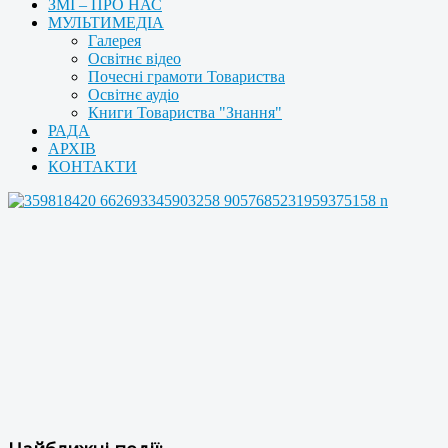
ЗМІ – ПРО НАС
МУЛЬТИМЕДІА
Галерея
Освітнє відео
Почесні грамоти Товариства
Освітнє аудіо
Книги Товариства "Знання"
РАДА
АРХІВ
КОНТАКТИ