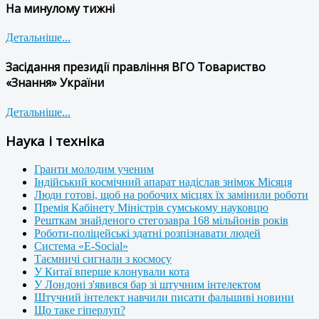
На минулому тижні
Детальніше...
Засідання президії правління ВГО Товариство
«Знання» України
Детальніше...
Наука і техніка
Гранти молодим ученим
Індійський космічний апарат надіслав знімок Місяця
Люди готові, щоб на робочих місцях їх замінили роботи
Премія Кабінету Міністрів сумському науковцю
Решткам знайденого стегозавра 168 мільйонів років
Роботи-поліцейські здатні розпізнавати людей
Система «E-Social»
Таємничі сигнали з космосу
У Китаї вперше клонували кота
У Лондоні з'явився бар зі штучним інтелектом
Штучний інтелект навчили писати фальшиві новини
Що таке гіперлуп?