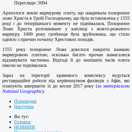
Перегляди: 5094
Археологи зняли мармурову плиту, що накривала похоронне
ложе Христа в Гробі Господньому, що була встановлена у 1555
році і до теперішнього моменту не піднімалася,
Похоронне
Ложе Христа розташоване у каплиці з жовто-рожевого
мармуру. 1009 року гробниця була зруйнована, що стало
однією з причин початку Хрестових походів.
1555 року похоронне Ложе довелося накрити важкою
мармуровою плитою, оскільки багато прочан намагалися
відламувати частинки. Відтоді й до нинішніх часів плита
ніколи не піднімалася.
Зараз на території храмового комплексу ведуться
реставраційні роботи під керівництвом фахівців з Афін, які
планують завершити їх до весни 2017 року (
за матеріалами
National Geographic
).
Попередня
Наступна
Ви тут:
Головна
НОВИНИ