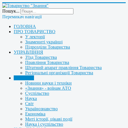
Пошук...
Перемикач навігації
ГОЛОВНА
ПРО ТОВАРИСТВО
У лекторії
Знамениті українці
Підрозділи Товариства
УПРАВЛІННЯ
З'їзд Товариства
Правління Товариства
Штатний апарат правління Товариства
Регіональні організації Товариства
НОВИНИ
Новини науки і техніки
«Знання» - воїнам АТО
Суспільство
Наука
Світ
Українознавство
Економіка
Миті історії, цікаві події
Наука і суспільство