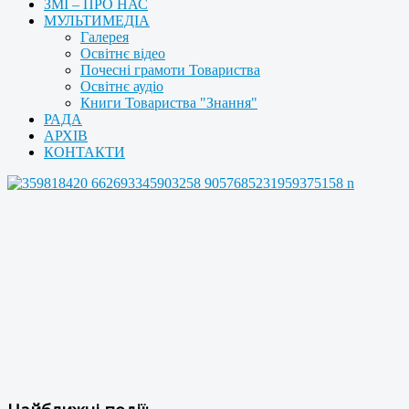
ЗМІ – ПРО НАС
МУЛЬТИМЕДІА
Галерея
Освітнє відео
Почесні грамоти Товариства
Освітнє аудіо
Книги Товариства "Знання"
РАДА
АРХІВ
КОНТАКТИ