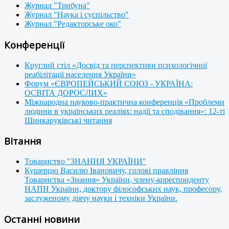
Журнал "Трибуна"
Журнал "Наука і суспільство"
Журнал "Редакторське око"
Конференції
Круглий стіл «Досвід та перспективи психологічної
реабілітації населення України»
Форум «ЄВРОПЕЙСЬКИЙ СОЮЗ - УКРАЇНА:
ОСВІТА ДОРОСЛИХ»
Міжнародна науково-практична конференція «Проблеми
людини в українських реаліях: надії та сподівання»: 12-ті
Шинкаруківські читання
Вітання
Товариство "ЗНАННЯ УКРАЇНИ"
Кушерцю Василю Івановичу, голові правління
Товариства «Знання» України, члену-кореспонденту
НАПН України, доктору філософських наук, професору,
заслуженому діячу науки і техніки України.
Останні новини