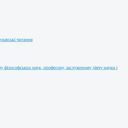
уківські читання
 філософських наук, професору, заслуженому діячу науки і