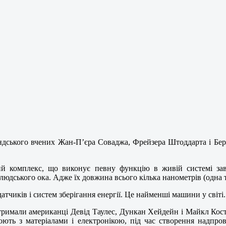
андського вчених Жан-П’єра Соваджа, Фрейзера Штоддарта і Бе
 комплекс, що виконує певну функцію в живій системі завд
юдського ока. Адже їх довжина всього кілька нанометрів (одна
датчиків і систем зберігання енергії. Це найменші машини у світі.
тримали американці Девід Таулес, Дункан Хейдейн і Майкл Косте
цюють з матеріалами і електронікою, під час створення надпро