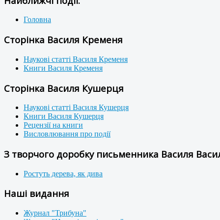
Найближчі події:
Головна
Сторінка Василя Кременя
Наукові статті Василя Кременя
Книги Василя Кременя
Сторінка Василя Кушерця
Наукові статті Василя Кушерця
Книги Василя Кушерця
Рецензії на книги
Висловлювання про події
З творчого доробку письменника Василя Васил
Ростуть дерева, як дива
Наші видання
Журнал "Трибуна"