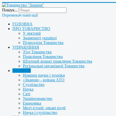
Пошук...
Перемикач навігації
ГОЛОВНА
ПРО ТОВАРИСТВО
У лекторії
Знамениті українці
Підрозділи Товариства
УПРАВЛІННЯ
З'їзд Товариства
Правління Товариства
Штатний апарат правління Товариства
Регіональні організації Товариства
НОВИНИ
Новини науки і техніки
«Знання» - воїнам АТО
Суспільство
Наука
Світ
Українознавство
Економіка
Миті історії, цікаві події
Наука і суспільство