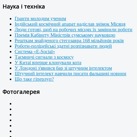
Наука і техніка
Гранти молодим ученим
Індійський космічний апарат надіслав знімок Місяця
Люди готові, щоб на робочих місцях їх замінили роботи
Премія Кабінету Міністрів сумському науковцю
Решткам знайденого стегозавра 168 мільйонів років
Роботи-поліцейські здатні розпізнавати людей
Система «E-Social»
Таємничі сигнали з космосу
У Китаї вперше клонували кота
У Лондоні з'явився бар зі штучним інтелектом
Штучний інтелект навчили писати фальшиві новини
Що таке гіперлуп?
Фотогалерея