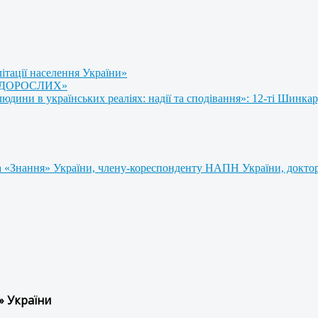
літації населення України»
 ДОРОСЛИХ»
ини в українських реаліях: надії та сподівання»: 12-ті Шинкар
 «Знання» України, члену-кореспонденту НАПН України, доктору
» України