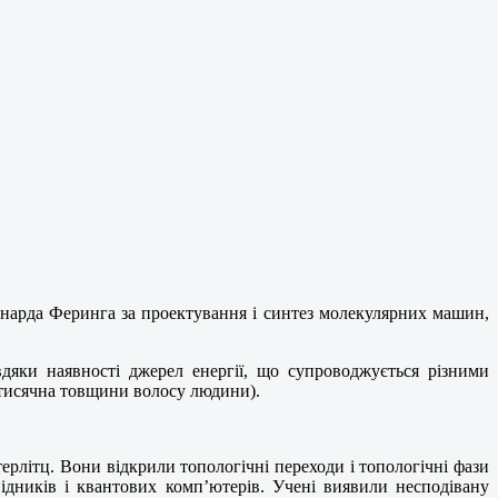
рнарда Феринга за проектування і синтез молекулярних машин,
яки наявності джерел енергії, що супроводжується різними
 тисячна товщини волосу людини).
рлітц. Вони відкрили топологічні переходи і топологічні фази
відників і квантових комп’ютерів. Учені виявили несподівану