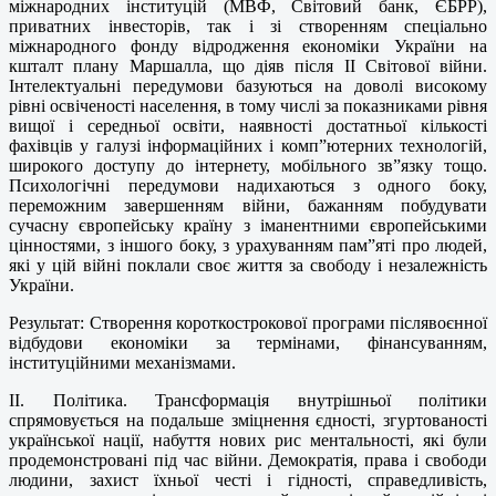
міжнародних інституцій (МВФ, Світовий банк, ЄБРР),
приватних інвесторів, так і зі створенням спеціально
міжнародного фонду відродження економіки України на
кшталт плану Маршалла, що діяв після ІІ Світової війни.
Інтелектуальні передумови базуються на доволі високому
рівні освіченості населення, в тому числі за показниками рівня
вищої і середньої освіти, наявності достатньої кількості
фахівців у галузі інформаційних і комп”ютерних технологій,
широкого доступу до інтернету, мобільного зв”язку тощо.
Психологічні передумови надихаються з одного боку,
переможним завершенням війни, бажанням побудувати
сучасну європейську країну з іманентними європейськими
цінностями, з іншого боку, з урахуванням пам”яті про людей,
які у цій війні поклали своє життя за свободу і незалежність
України.
Результат: Створення короткострокової програми післявоєнної
відбудови економіки за термінами, фінансуванням,
інституційними механізмами.
ІІ. Політика. Трансформація внутрішньої політики
спрямовується на подальше зміцнення єдності, згуртованості
української нації, набуття нових рис ментальності, які були
продемонстровані під час війни. Демократія, права і свободи
людини, захист їхньої честі і гідності, справедливість,