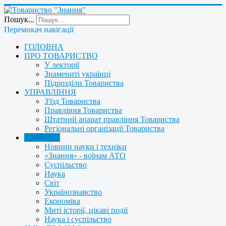
Пошук...
Перемикач навігації
ГОЛОВНА
ПРО ТОВАРИСТВО
У лекторії
Знамениті українці
Підрозділи Товариства
УПРАВЛІННЯ
З'їзд Товариства
Правління Товариства
Штатний апарат правління Товариства
Регіональні організації Товариства
НОВИНИ
Новини науки і техніки
«Знання» - воїнам АТО
Суспільство
Наука
Світ
Українознавство
Економіка
Миті історії, цікаві події
Наука і суспільство