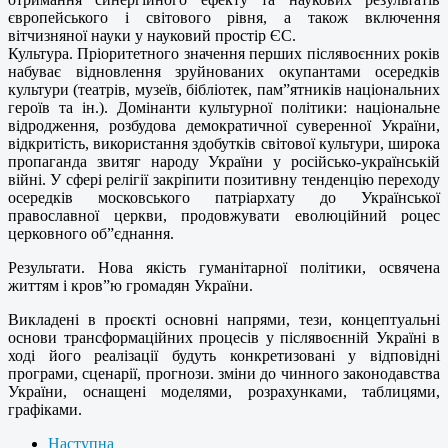
європейського і світового рівня, а також включення
вітчизняної науки у науковий простір ЄС.
Культура. Пріоритетного значення перших післявоєнних років
набуває відновлення зруйнованих окупантами осередків
культури (театрів, музеїв, бібліотек, пам”ятників національних
героїв та ін.). Домінанти культурної політики: національне
відродження, розбудова демократичної суверенної України,
відкритість, використання здобутків світової культури, широка
пропаганда звитяг народу України у російсько-українській
війні. У сфері релігії закріпити позитивну тенденцію переходу
осередків московського патріархату до Української
православної церкви, продовжувати еволюційний роцес
церковного об”єднання.
Результати. Нова якість гуманітарної політики, освячена
життям і кров”ю громадян України.
Викладені в проєкті основні напрями, тези, концептуальні
основи трансформаційних процесів у післявоєнній Україні в
ході його реалізації будуть конкретизовані у відповідні
програми, сценарії, прогнози. зміни до чинного законодавства
України, оснащені моделями, розрахунками, таблицями,
графіками.
Наступна