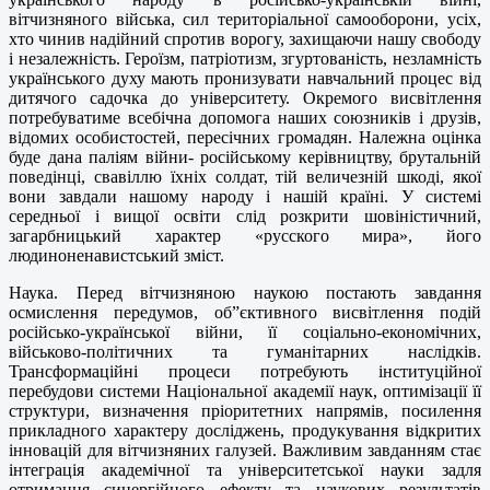
вітчизняного війська, сил територіальної самооборони, усіх,
хто чинив надійний спротив ворогу, захищаючи нашу свободу
і незалежність. Героїзм, патріотизм, згуртованість, незламність
українського духу мають пронизувати навчальний процес від
дитячого садочка до університету. Окремого висвітлення
потребуватиме всебічна допомога наших союзників і друзів,
відомих особистостей, пересічних громадян. Належна оцінка
буде дана паліям війни- російському керівництву, брутальній
поведінці, свавіллю їхніх солдат, тій величезній шкоді, якої
вони завдали нашому народу і нашій країні. У системі
середньої і вищої освіти слід розкрити шовіністичний,
загарбницький характер «русского мира», його
людиноненавистський зміст.
Наука. Перед вітчизняною наукою постають завдання
осмислення передумов, об”єктивного висвітлення подій
російсько-української війни, її соціально-економічних,
військово-політичних та гуманітарних наслідків.
Трансформаційні процеси потребують інституційної
перебудови системи Національної академії наук, оптимізації її
структури, визначення пріоритетних напрямів, посилення
прикладного характеру досліджень, продукування відкритих
інновацій для вітчизняних галузей. Важливим завданням стає
інтеграція академічної та університетської науки задля
отримання синергійного ефекту та наукових результатів