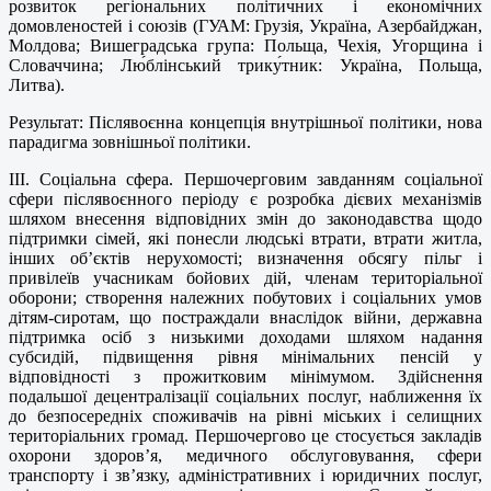
розвиток регіональних політичних і економічних
домовленостей і союзів (ГУАМ: Грузія, Україна, Азербайджан,
Молдова; Вишеградська група: Польща, Чехія, Угорщина і
Словаччина; Лю́блінський трику́тник: Україна, Польща,
Литва).
Результат: Післявоєнна концепція внутрішньої політики, нова
парадигма зовнішньої політики.
ІІІ. Соціальна сфера. Першочерговим завданням соціальної
сфери післявоєнного періоду є розробка дієвих механізмів
шляхом внесення відповідних змін до законодавства щодо
підтримки сімей, які понесли людські втрати, втрати житла,
інших об’єктів нерухомості; визначення обсягу пільг і
привілеїв учасникам бойових дій, членам територіальної
оборони; створення належних побутових і соціальних умов
дітям-сиротам, що постраждали внаслідок війни, державна
підтримка осіб з низькими доходами шляхом надання
субсидій, підвищення рівня мінімальних пенсій у
відповідності з прожитковим мінімумом. Здійснення
подальшої децентралізації соціальних послуг, наближення їх
до безпосередніх споживачів на рівні міських і селищних
територіальних громад. Першочергово це стосується закладів
охорони здоров’я, медичного обслуговування, сфери
транспорту і зв’язку, адміністративних і юридичних послуг,