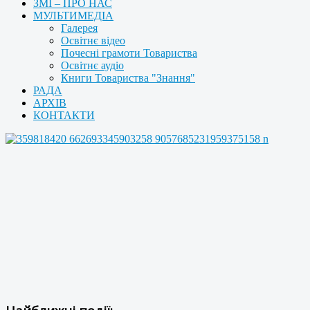
ЗМІ – ПРО НАС
МУЛЬТИМЕДІА
Галерея
Освітнє відео
Почесні грамоти Товариства
Освітнє аудіо
Книги Товариства "Знання"
РАДА
АРХІВ
КОНТАКТИ