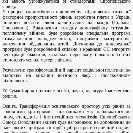
які мають узгоджуватися зі стандартами Європейського
Союзу.
У процесі економічного відновлення, підвищення загальної
факторної продуктивності рівень заробітної плати в Україні
повинен досягти рівня країн-сусідів на заході (Польща,
Словаччина). Враховуючи складну демографічну ситуацію,
поглиблену війною, буде розроблена спеціальна програма
стимулювання народжуваності, підтримки материнства,
заохочення обдарованих дітей. Дотичним до попередньої
програми буде розроблений спільно з країнами ЄС алгоритм
репатріації біженців, оскільки переважну більшість із них
становлять молоді матері з дітьми.
Результати: трансформаційний варіант соціальної політики, як
відповідь на виклики воєнного часу і післявоєнного
відновлення.
ІУ. Гуманітарна політика: освіта, наука, культура і мистецтво,
релігія.
Освіта. Трансформація освітянського простору усіх рівнів за
головними критеріями і показниками має наближатися до
норм, стандартів і інституційних механізмів Європейського
Союзу. Особливий акцент буде наголошено на доповнення до
навчальних програм з історії, щоб розкрити героїчний подвиг
українського народу в російсько-українській війні,