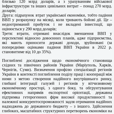
близько 120 млрд доларів, а з урахуванням військової
інфраструктури та інших цивільних витрат – понад 270 млрд.
доларів;
Друга: підрахунок втрат української економіки, тобто падіння
ВВП у розрахунку на місяці, коли тривають бойові дії. Це –
недоотриманий прибуток і не вкладені інвестиції, що
оцінюється у 290 млрд доларів;
Третя: втрати, отримані внаслідок зменшення ВВП у
перспективі відносно довоєнних планів, адже підприємства,
які мають приносити державі доходи, зруйновані (за
попередніми оцінками падіння ВВП України в 2022 р.
становитиме від 10 до 35%).
Поглиблені дослідження щодо економічного становища
східних та північних районів України (Маріуполь, Харків,
Чернігів, Суми). Визначення профілю спеціалізації регіонів
України в контексті поглиблення поділу праці і кооперації між
ними з метою створення надійного внутрішнього ринку,
глибшої інтеграції галузей і регіонів у вітчизняному
економічному просторі, з одного боку, та обгрунтування
ефективних напрямів експортної орієнтації, державна
підтримка гетерогенних фірм високої продуктивності та
належної конкурентоспроможності задля отримання надійних
надходжень до державного бюджету – з іншого. Здійснення
глибоких, масштабних структурних перетворень економіки на