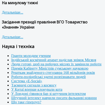
На минулому тижні
Детальніше...
Засідання президії правління ВГО Товариство
«Знання» України
Детальніше...
Наука і техніка
Гранти молодим ученим
Індійський космічний апарат надіслав знімок Місяця
Люди готові, щоб на робочих місцях їх замінили роботи
Премія Кабінету Міністрів сумському науковцю
Решткам знайденого стегозавра 168 мільйонів років
Роботи-поліцейські здатні розпізнавати людей
Система «E-Social»
Таємничі сигнали з космосу
У Китаї вперше клонували кота
У Лондоні з'явився бар зі штучним інтелектом
Штучний інтелект навчили писати фальшиві новини
Що таке гіперлуп?