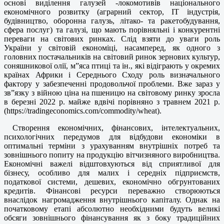
основі виділення галузей -локомотивів національного
економічного розвитку (аграрний сектор, IT індустрія,
будівництво, оборонна галузь, літако- та ракетобудування,
сфера послуг) та галузі, що мають порівняльні і конкурентні
переваги на світових ринках. Слід взяти до уваги роль
України у світовій економіці, насамперед, як одного з
головних постачальників на світовий ринок зернових культур,
соняшникової олії, м”яса птиці та ін., які відіграють у окремих
країнах Африки і Середнього Сходу роль визначального
фактору у забезпеченні продовольчої проблеми. Вже зараз у
зв”язку з війною ціна на пшеницю на світовому ринку зросла
в березні 2022 р. майже вдвічі порівняно з травнем 2021 р.
(https://tradingeconomics.com/commodity/wheat).
Створення економічних, фінансових, інтелектуальних,
психологічних передумов для відбудови економіки в
оптимальні терміни з урахуванням внутрішніх потреб та
зовнішнього попиту на продукцію вітчизняного виробництва.
Економічні важелі відштовхуються від сприятливої для
бізнесу, особливо для малих і середніх підприємств,
податкової системи, дешевих, економічно обгрунтованих
кредитів. Фінансові ресурси переважно створюються
внаслідок нагромадження внутрішнього капіталу. Однак на
початковому етапі абсолютно необхідними будуть великі
обсяги зовнішнього фінансування як з боку традиційних