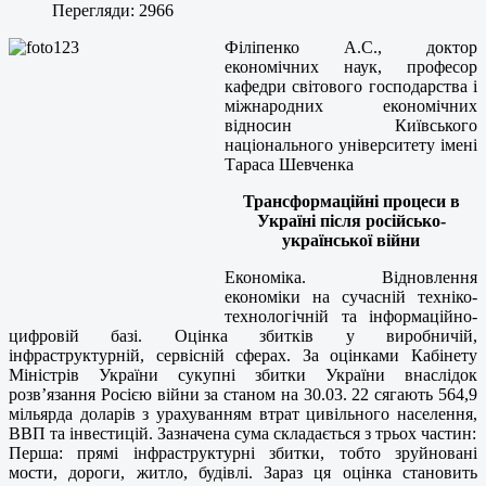
Перегляди: 2966
Філіпенко А.С., доктор
економічних наук, професор
кафедри світового господарства і
міжнародних економічних
відносин Київського
національного університету імені
Тараса Шевченка
Трансформаційні процеси в
Україні після російсько-
української війни
Економіка. Відновлення
економіки на сучасній техніко-
технологічній та інформаційно-
цифровій базі. Оцінка збитків у виробничій,
інфраструктурній, сервісній сферах. За оцінками Кабінету
Міністрів України сукупні збитки України внаслідок
розв’язання Росією війни за станом на 30.03. 22 сягають 564,9
мільярда доларів з урахуванням втрат цивільного населення,
ВВП та інвестицій. Зазначена сума складається з трьох частин:
Перша: прямі інфраструктурні збитки, тобто зруйновані
мости, дороги, житло, будівлі. Зараз ця оцінка становить