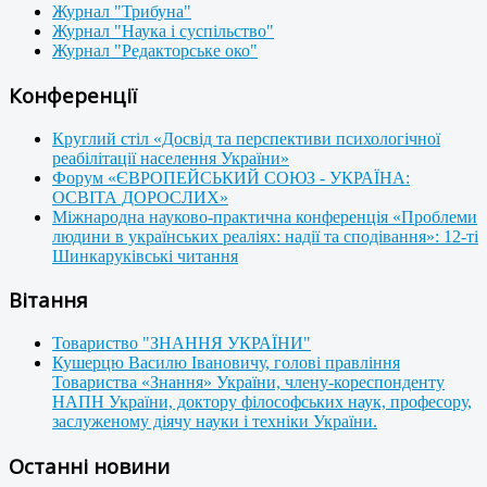
Журнал "Трибуна"
Журнал "Наука і суспільство"
Журнал "Редакторське око"
Конференції
Круглий стіл «Досвід та перспективи психологічної
реабілітації населення України»
Форум «ЄВРОПЕЙСЬКИЙ СОЮЗ - УКРАЇНА:
ОСВІТА ДОРОСЛИХ»
Міжнародна науково-практична конференція «Проблеми
людини в українських реаліях: надії та сподівання»: 12-ті
Шинкаруківські читання
Вітання
Товариство "ЗНАННЯ УКРАЇНИ"
Кушерцю Василю Івановичу, голові правління
Товариства «Знання» України, члену-кореспонденту
НАПН України, доктору філософських наук, професору,
заслуженому діячу науки і техніки України.
Останні новини