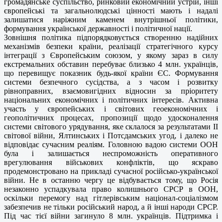
громадянське суспільство, ринковий економічний устрій, інші
європейські та загальнолюдські цінності мають і надалі
залишатися наріжним каменем внутрішньої політики,
формування української державності і політичної нації.
Зовнішня політика підпорядковується створенню надійних
механізмів безпеки країни, реалізації стратегічного курсу
інтеграції з Європейським союзом, у якому зараз в силу
екстремальних обставин перебуває близько 4 млн. українців,
що перевищує показник будь-якої країни ЄС. Формування
системи безпечного сусідства, а з часом і розвитку
рівноправних, взаємовигідних відносин за пріоритету
національних економічних і політичних інтересів. Активна
участь у європейських і світових геоекономічних і
геополітичних процесах, пропозиції щодо удосконалення
системи світового урядування, яке склалося за результатами ІІ
світової війни, Ялтинських і Потсдамських угод, і далеко не
відповідає сучасним реаліям. Головною вадою системи ООН
була і залишається неспроможність оперативного
врегулювання військових конфліктів, що яскраво
продемонстровано на прикладі сучасної російсько-української
війни. Не в останню чергу це відбувається тому, що Росія
незаконно успадкувала право колишнього СРСР в ООН,
оскільки перемогу над гітлерівським націонал-соціалізмом
забезпечив не тільки російський народ, а й інші народи СРСР.
Під час тієї війни загинуло 8 млн. українців. Підтримка і