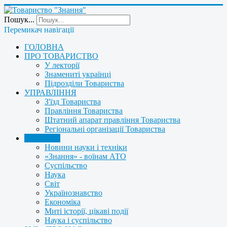
Пошук...
Перемикач навігації
ГОЛОВНА
ПРО ТОВАРИСТВО
У лекторії
Знамениті українці
Підрозділи Товариства
УПРАВЛІННЯ
З'їзд Товариства
Правління Товариства
Штатний апарат правління Товариства
Регіональні організації Товариства
НОВИНИ
Новини науки і техніки
«Знання» - воїнам АТО
Суспільство
Наука
Світ
Українознавство
Економіка
Миті історії, цікаві події
Наука і суспільство