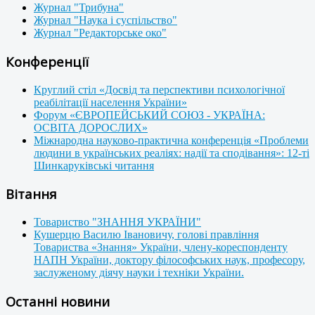
Журнал "Трибуна"
Журнал "Наука і суспільство"
Журнал "Редакторське око"
Конференції
Круглий стіл «Досвід та перспективи психологічної
реабілітації населення України»
Форум «ЄВРОПЕЙСЬКИЙ СОЮЗ - УКРАЇНА:
ОСВІТА ДОРОСЛИХ»
Міжнародна науково-практична конференція «Проблеми
людини в українських реаліях: надії та сподівання»: 12-ті
Шинкаруківські читання
Вітання
Товариство "ЗНАННЯ УКРАЇНИ"
Кушерцю Василю Івановичу, голові правління
Товариства «Знання» України, члену-кореспонденту
НАПН України, доктору філософських наук, професору,
заслуженому діячу науки і техніки України.
Останні новини