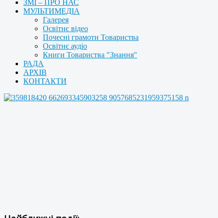
ЗМІ – ПРО НАС
МУЛЬТИМЕДІА
Галерея
Освітнє відео
Почесні грамоти Товариства
Освітнє аудіо
Книги Товариства "Знання"
РАДА
АРХІВ
КОНТАКТИ