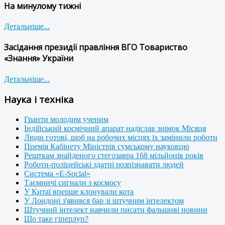
На минулому тижні
Детальніше...
Засідання президії правління ВГО Товариство
«Знання» України
Детальніше...
Наука і техніка
Гранти молодим ученим
Індійський космічний апарат надіслав знімок Місяця
Люди готові, щоб на робочих місцях їх замінили роботи
Премія Кабінету Міністрів сумському науковцю
Решткам знайденого стегозавра 168 мільйонів років
Роботи-поліцейські здатні розпізнавати людей
Система «E-Social»
Таємничі сигнали з космосу
У Китаї вперше клонували кота
У Лондоні з'явився бар зі штучним інтелектом
Штучний інтелект навчили писати фальшиві новини
Що таке гіперлуп?