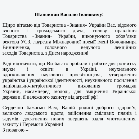
Шановний Василю Івановичу!
Щиро вітаємо від Товариства «Знання» України Вас, відомого
вченого і громадського діяча, голову правління
Товариства «Знання» України, виконуючого обов’язки
ректора УСЗ, лауреата Міжнародної премії імені Володимира
Винниченка, головного ведучого лекційних
заходів Товариства, з Днем народження!
Раді відзначити, що Ви багато зробили і робите для розвитку
науки і освіти в Україні, неухильного
вдосконалення наукового просвітництва, утвердження
українства і української ідентичності, неухильного посилення
національно-патріотичного виховання громадян
України, насамперед молоді, для зміцнення Української
держави, її належного захисту від агресії рф!
Сердечно бажаємо Вам, Вашій родині доброго здоров’я,
великого людського щастя, здійснення сміливих планів і
задумів, досягнення нових звершень задля употужнення,
захисту і Перемоги України!
З повагою –