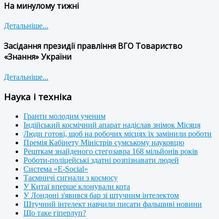
На минулому тижні
Детальніше...
Засідання президії правління ВГО Товариство
«Знання» України
Детальніше...
Наука і техніка
Гранти молодим ученим
Індійський космічний апарат надіслав знімок Місяця
Люди готові, щоб на робочих місцях їх замінили роботи
Премія Кабінету Міністрів сумському науковцю
Решткам знайденого стегозавра 168 мільйонів років
Роботи-поліцейські здатні розпізнавати людей
Система «E-Social»
Таємничі сигнали з космосу
У Китаї вперше клонували кота
У Лондоні з'явився бар зі штучним інтелектом
Штучний інтелект навчили писати фальшиві новини
Що таке гіперлуп?