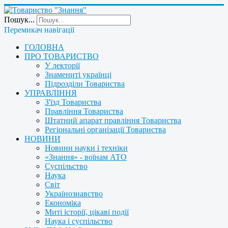
Пошук...
Перемикач навігації
ГОЛОВНА
ПРО ТОВАРИСТВО
У лекторії
Знамениті українці
Підрозділи Товариства
УПРАВЛІННЯ
З'їзд Товариства
Правління Товариства
Штатний апарат правління Товариства
Регіональні організації Товариства
НОВИНИ
Новини науки і техніки
«Знання» - воїнам АТО
Суспільство
Наука
Світ
Українознавство
Економіка
Миті історії, цікаві події
Наука і суспільство