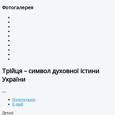
Фотогалерея
Трійця – символ духовної істини
України
Надрукувати
E-mail
Деталі