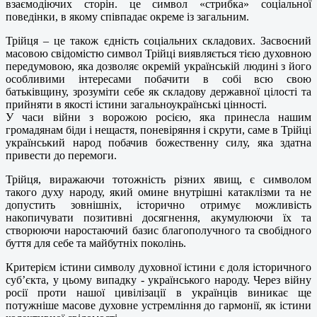
взаємодіючих сторін. це символ «стрибка» соціальної
поведінки, в якому співпадає окреме із загальним.
Трійця – це також єдність соціальних складових. Засвоєний
масовою свідомістю символ Трійці виявляється тією духовною
передумовою, яка дозволяє окремій українській людині з його
особливими інтересами побачити в собі всю свою
батьківщину, зрозуміти себе як складову державної цілості та
прийняти в якості істини загальноукраїнські цінності.
У часи війни з ворожою росією, яка принесла нашим
громадянам біди і нещастя, поневіряння і скрути, саме в Трійці
український народ побачив божественну силу, яка здатна
привести до перемоги.
Трійця, виражаючи тотожність різних явищ, є символом
такого духу народу, який омине внутрішні катаклізми та не
допустить зовнішніх, історично отримує можливість
накопичувати позитивні досягнення, акумулюючи їх та
створюючи наростаючий базис благополучного та свобідного
буття для себе та майбутніх поколінь.
Критерієм істини символу духовної істини є доля історичного
суб’єкта, у цьому випадку - українського народу. Через війну
росії проти нашої цивілізації в українців виникає ще
потужніше масове духовне устремління до гармонії, як істини