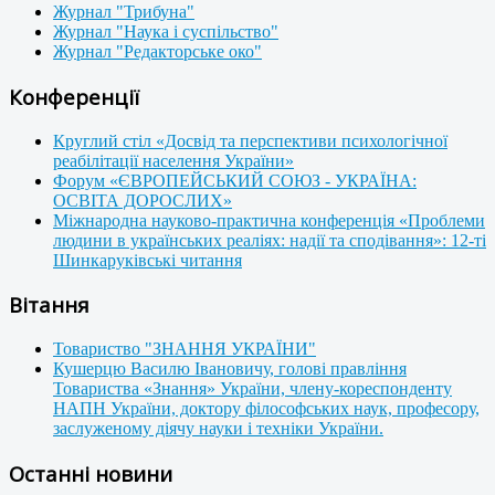
Журнал "Трибуна"
Журнал "Наука і суспільство"
Журнал "Редакторське око"
Конференції
Круглий стіл «Досвід та перспективи психологічної
реабілітації населення України»
Форум «ЄВРОПЕЙСЬКИЙ СОЮЗ - УКРАЇНА:
ОСВІТА ДОРОСЛИХ»
Міжнародна науково-практична конференція «Проблеми
людини в українських реаліях: надії та сподівання»: 12-ті
Шинкаруківські читання
Вітання
Товариство "ЗНАННЯ УКРАЇНИ"
Кушерцю Василю Івановичу, голові правління
Товариства «Знання» України, члену-кореспонденту
НАПН України, доктору філософських наук, професору,
заслуженому діячу науки і техніки України.
Останні новини