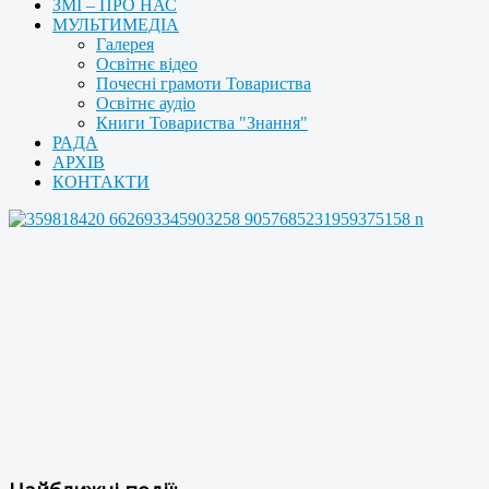
ЗМІ – ПРО НАС
МУЛЬТИМЕДІА
Галерея
Освітнє відео
Почесні грамоти Товариства
Освітнє аудіо
Книги Товариства "Знання"
РАДА
АРХІВ
КОНТАКТИ