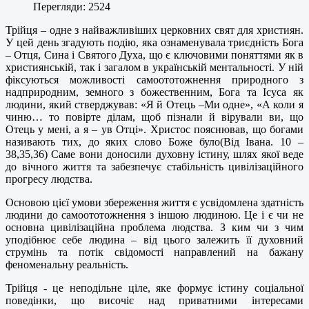
Перегляди: 2524
Трійця – одне з найважливіших церковних свят для християн.
У цей день згадують подію, яка ознаменувала триєдність Бога
– Отця, Сина і Святого Духа, що є ключовими поняттями як в
християнській, так і загалом в українській ментальності. У ній
фіксуються можливості самоототожнення природного з
надприродним, земного з божественним, Бога та Ісуса як
людини, який стверджував: «Я й Отець –Ми одне», «А коли я
чиню… то повірте ділам, щоб пізнали й вірували ви, що
Отець у мені, а я – ув Отці». Христос пояснював, що богами
називають тих, до яких слово Боже було(Від Івана. 10 –
38,35,36) Саме вони доносили духовну істину, шлях якої веде
до вічного життя та забезпечує стабільність цивілізаційного
прогресу людства.
Основою цієї умови збереження життя є усвідомлена здатність
людини до самоототожнення з іншою людиною. Це і є чи не
основна цивілізаційна проблема людства. З ким чи з чим
уподібнює себе людина – від цього залежить її духовний
струмінь та потік свідомості направлений на бажану
феноменальну реальність.
Трійця - це неподільне ціле, яке формує істину соціальної
поведінки, що височіє над приватними інтересами