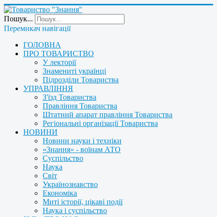
Пошук...
Перемикач навігації
ГОЛОВНА
ПРО ТОВАРИСТВО
У лекторії
Знамениті українці
Підрозділи Товариства
УПРАВЛІННЯ
З'їзд Товариства
Правління Товариства
Штатний апарат правління Товариства
Регіональні організації Товариства
НОВИНИ
Новини науки і техніки
«Знання» - воїнам АТО
Суспільство
Наука
Світ
Українознавство
Економіка
Миті історії, цікаві події
Наука і суспільство