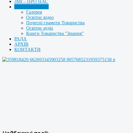
ЗМІ – ПРО НАС
МУЛЬТИМЕДІА
Галерея
Освітнє відео
Почесні грамоти Товариства
Освітнє аудіо
Книги Товариства "Знання"
РАДА
АРХІВ
КОНТАКТИ