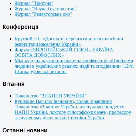
Журнал "Трибуна"
Журнал "Наука і суспільство"
Журнал "Редакторське око"
Конференції
Круглий стіл «Досвід та перспективи психологічної
реабілітації населення України»
Форум «ЄВРОПЕЙСЬКИЙ СОЮЗ - УКРАЇНА:
ОСВІТА ДОРОСЛИХ»
Міжнародна науково-практична конференція «Проблеми
людини в українських реаліях: надії та сподівання»: 12-ті
Шинкаруківські читання
Вітання
Товариство "ЗНАННЯ УКРАЇНИ"
Кушерцю Василю Івановичу, голові правління
Товариства «Знання» України, члену-кореспонденту
НАПН України, доктору філософських наук, професору,
заслуженому діячу науки і техніки України.
Останні новини