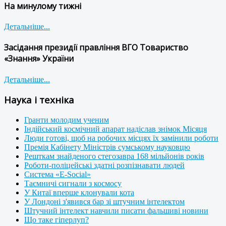
На минулому тижні
Детальніше...
Засідання президії правління ВГО Товариство
«Знання» України
Детальніше...
Наука і техніка
Гранти молодим ученим
Індійський космічний апарат надіслав знімок Місяця
Люди готові, щоб на робочих місцях їх замінили роботи
Премія Кабінету Міністрів сумському науковцю
Решткам знайденого стегозавра 168 мільйонів років
Роботи-поліцейські здатні розпізнавати людей
Система «E-Social»
Таємничі сигнали з космосу
У Китаї вперше клонували кота
У Лондоні з'явився бар зі штучним інтелектом
Штучний інтелект навчили писати фальшиві новини
Що таке гіперлуп?