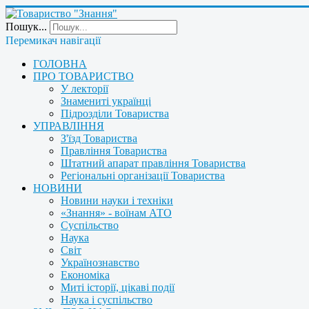
Пошук...
Перемикач навігації
ГОЛОВНА
ПРО ТОВАРИСТВО
У лекторії
Знамениті українці
Підрозділи Товариства
УПРАВЛІННЯ
З'їзд Товариства
Правління Товариства
Штатний апарат правління Товариства
Регіональні організації Товариства
НОВИНИ
Новини науки і техніки
«Знання» - воїнам АТО
Суспільство
Наука
Світ
Українознавство
Економіка
Миті історії, цікаві події
Наука і суспільство