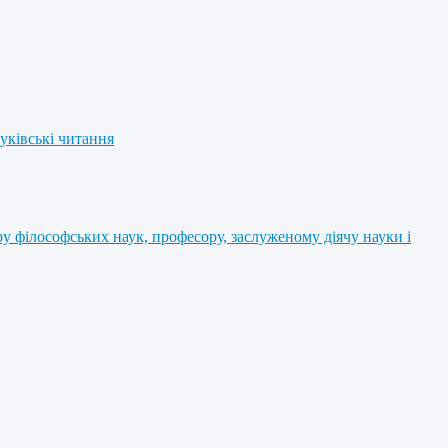
уківські читання
 філософських наук, професору, заслуженому діячу науки і