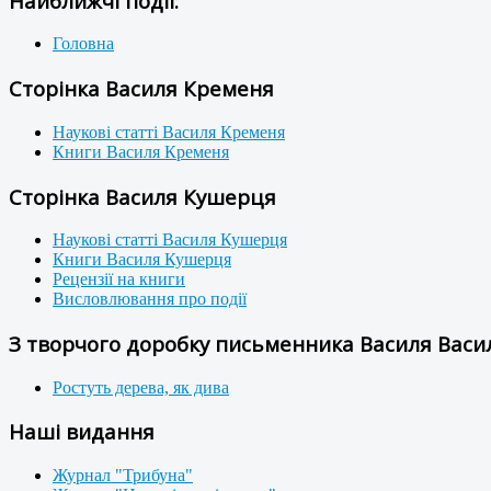
Найближчі події:
Головна
Сторінка Василя Кременя
Наукові статті Василя Кременя
Книги Василя Кременя
Сторінка Василя Кушерця
Наукові статті Василя Кушерця
Книги Василя Кушерця
Рецензії на книги
Висловлювання про події
З творчого доробку письменника Василя Васил
Ростуть дерева, як дива
Наші видання
Журнал "Трибуна"