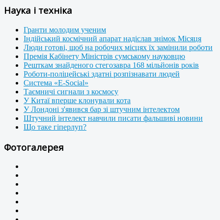
Наука і техніка
Гранти молодим ученим
Індійський космічний апарат надіслав знімок Місяця
Люди готові, щоб на робочих місцях їх замінили роботи
Премія Кабінету Міністрів сумському науковцю
Решткам знайденого стегозавра 168 мільйонів років
Роботи-поліцейські здатні розпізнавати людей
Система «E-Social»
Таємничі сигнали з космосу
У Китаї вперше клонували кота
У Лондоні з'явився бар зі штучним інтелектом
Штучний інтелект навчили писати фальшиві новини
Що таке гіперлуп?
Фотогалерея