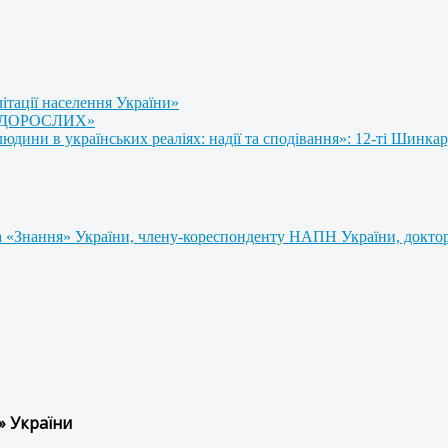
літації населення України»
 ДОРОСЛИХ»
ини в українських реаліях: надії та сподівання»: 12-ті Шинкар
 «Знання» України, члену-кореспонденту НАПН України, доктору
» України