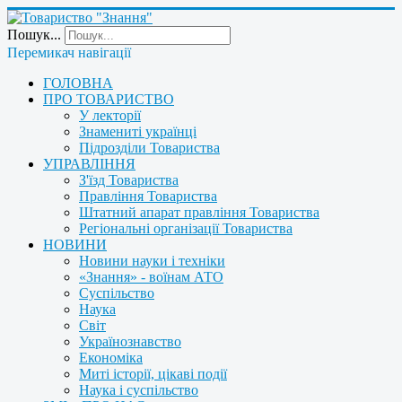
Пошук...
Перемикач навігації
ГОЛОВНА
ПРО ТОВАРИСТВО
У лекторії
Знамениті українці
Підрозділи Товариства
УПРАВЛІННЯ
З'їзд Товариства
Правління Товариства
Штатний апарат правління Товариства
Регіональні організації Товариства
НОВИНИ
Новини науки і техніки
«Знання» - воїнам АТО
Суспільство
Наука
Світ
Українознавство
Економіка
Миті історії, цікаві події
Наука і суспільство