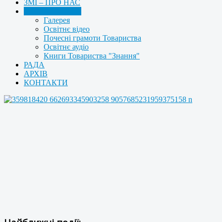
ЗМІ – ПРО НАС
МУЛЬТИМЕДІА
Галерея
Освітнє відео
Почесні грамоти Товариства
Освітнє аудіо
Книги Товариства "Знання"
РАДА
АРХІВ
КОНТАКТИ