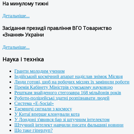
На минулому тижні
Детальніше...
Засідання президії правління ВГО Товариство
«Знання» України
Детальніше...
Наука і техніка
Гранти молодим ученим
Індійський космічний апарат надіслав знімок Місяця
Люди готові, щоб на робочих місцях їх замінили роботи
Премія Кабінету Міністрів сумському науковцю
Решткам знайденого стегозавра 168 мільйонів років
Роботи-поліцейські здатні розпізнавати людей
Система «E-Social»
Таємничі сигнали з космосу
У Китаї вперше клонували кота
У Лондоні з'явився бар зі штучним інтелектом
Штучний інтелект навчили писати фальшиві новини
Що таке гіперлуп?