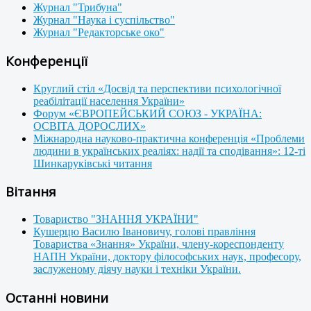
Журнал "Трибуна"
Журнал "Наука і суспільство"
Журнал "Редакторське око"
Конференції
Круглий стіл «Досвід та перспективи психологічної
реабілітації населення України»
Форум «ЄВРОПЕЙСЬКИЙ СОЮЗ - УКРАЇНА:
ОСВІТА ДОРОСЛИХ»
Міжнародна науково-практична конференція «Проблеми
людини в українських реаліях: надії та сподівання»: 12-ті
Шинкаруківські читання
Вітання
Товариство "ЗНАННЯ УКРАЇНИ"
Кушерцю Василю Івановичу, голові правління
Товариства «Знання» України, члену-кореспонденту
НАПН України, доктору філософських наук, професору,
заслуженому діячу науки і техніки України.
Останні новини