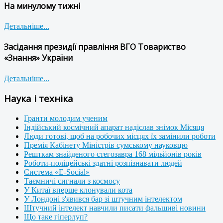
На минулому тижні
Детальніше...
Засідання президії правління ВГО Товариство
«Знання» України
Детальніше...
Наука і техніка
Гранти молодим ученим
Індійський космічний апарат надіслав знімок Місяця
Люди готові, щоб на робочих місцях їх замінили роботи
Премія Кабінету Міністрів сумському науковцю
Решткам знайденого стегозавра 168 мільйонів років
Роботи-поліцейські здатні розпізнавати людей
Система «E-Social»
Таємничі сигнали з космосу
У Китаї вперше клонували кота
У Лондоні з'явився бар зі штучним інтелектом
Штучний інтелект навчили писати фальшиві новини
Що таке гіперлуп?