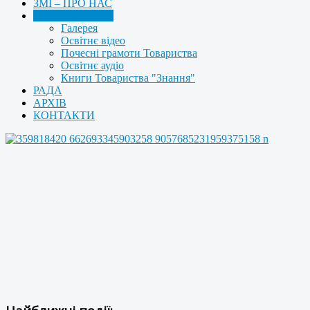
ЗМІ – ПРО НАС
МУЛЬТИМЕДІА
Галерея
Освітнє відео
Почесні грамоти Товариства
Освітнє аудіо
Книги Товариства "Знання"
РАДА
АРХІВ
КОНТАКТИ