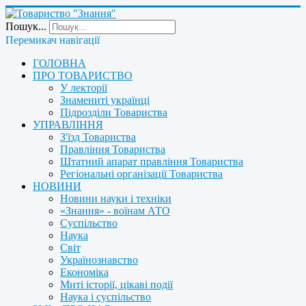
Пошук...
Перемикач навігації
ГОЛОВНА
ПРО ТОВАРИСТВО
У лекторії
Знамениті українці
Підрозділи Товариства
УПРАВЛІННЯ
З'їзд Товариства
Правління Товариства
Штатний апарат правління Товариства
Регіональні організації Товариства
НОВИНИ
Новини науки і техніки
«Знання» - воїнам АТО
Суспільство
Наука
Світ
Українознавство
Економіка
Миті історії, цікаві події
Наука і суспільство