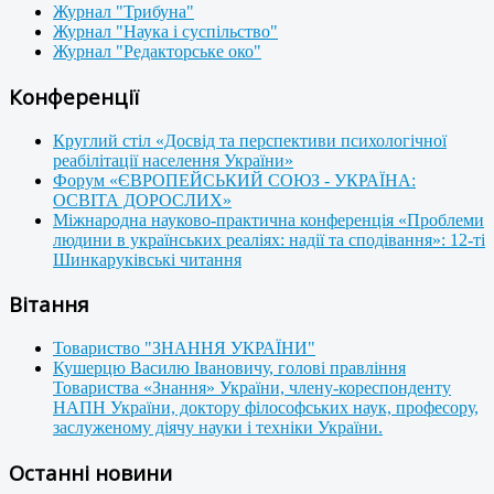
Журнал "Трибуна"
Журнал "Наука і суспільство"
Журнал "Редакторське око"
Конференції
Круглий стіл «Досвід та перспективи психологічної
реабілітації населення України»
Форум «ЄВРОПЕЙСЬКИЙ СОЮЗ - УКРАЇНА:
ОСВІТА ДОРОСЛИХ»
Міжнародна науково-практична конференція «Проблеми
людини в українських реаліях: надії та сподівання»: 12-ті
Шинкаруківські читання
Вітання
Товариство "ЗНАННЯ УКРАЇНИ"
Кушерцю Василю Івановичу, голові правління
Товариства «Знання» України, члену-кореспонденту
НАПН України, доктору філософських наук, професору,
заслуженому діячу науки і техніки України.
Останні новини