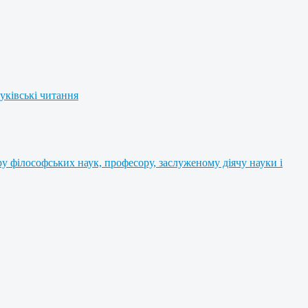
уківські читання
 філософських наук, професору, заслуженому діячу науки і