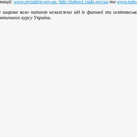
мації:
www.president.gov.ua
,
http://zakon1.rada.gov.ua
та
www.nato.
а широке коло читачів незалежно від їх фахової та освітянсь
нтичного курсу України.