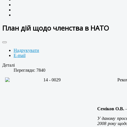
План дій щодо членства в НАТО
Надрукувати
E-mail
Деталі
Перегляди: 7840
Реко
Семіков О.В.
У даному прос
2008 року щод