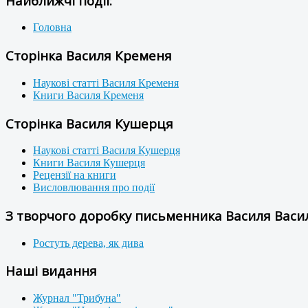
Найближчі події:
Головна
Сторінка Василя Кременя
Наукові статті Василя Кременя
Книги Василя Кременя
Сторінка Василя Кушерця
Наукові статті Василя Кушерця
Книги Василя Кушерця
Рецензії на книги
Висловлювання про події
З творчого доробку письменника Василя Васил
Ростуть дерева, як дива
Наші видання
Журнал "Трибуна"