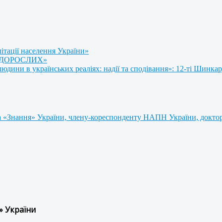
літації населення України»
 ДОРОСЛИХ»
ини в українських реаліях: надії та сподівання»: 12-ті Шинкар
 «Знання» України, члену-кореспонденту НАПН України, доктору
» України