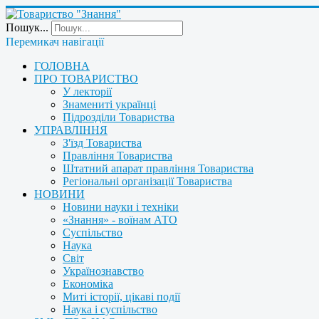
Пошук...
Перемикач навігації
ГОЛОВНА
ПРО ТОВАРИСТВО
У лекторії
Знамениті українці
Підрозділи Товариства
УПРАВЛІННЯ
З'їзд Товариства
Правління Товариства
Штатний апарат правління Товариства
Регіональні організації Товариства
НОВИНИ
Новини науки і техніки
«Знання» - воїнам АТО
Суспільство
Наука
Світ
Українознавство
Економіка
Миті історії, цікаві події
Наука і суспільство