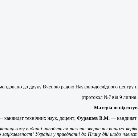
мендовано до друку Вченою радою Науково-дослідного центру п
(протокол №7 від 9 липня 
Матеріали підготув
—
кандидат технічних наук, доцент;
Фурашев В.М.
—
кандидат 
вітницькому виданні наводяться тексти звернення вищого кері
о зацікавленості України у приєднанні до Плану дій щодо член