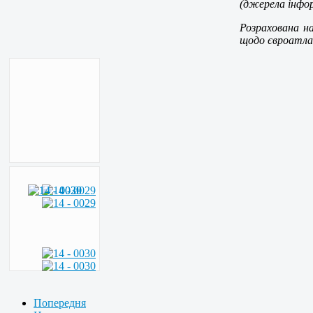
(джерела інфор
Розрахована н
щодо євроатла
Попередня