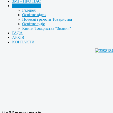
ЗМІ – ПРО НАС
МУЛЬТИМЕДІА
Галерея
Освітнє відео
Почесні грамоти Товариства
Освітнє аудіо
Книги Товариства "Знання"
РАДА
АРХІВ
КОНТАКТИ