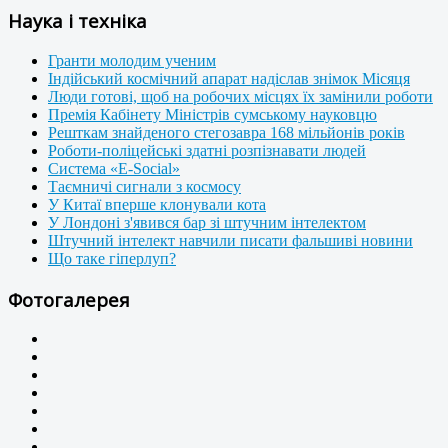
Наука і техніка
Гранти молодим ученим
Індійський космічний апарат надіслав знімок Місяця
Люди готові, щоб на робочих місцях їх замінили роботи
Премія Кабінету Міністрів сумському науковцю
Решткам знайденого стегозавра 168 мільйонів років
Роботи-поліцейські здатні розпізнавати людей
Система «E-Social»
Таємничі сигнали з космосу
У Китаї вперше клонували кота
У Лондоні з'явився бар зі штучним інтелектом
Штучний інтелект навчили писати фальшиві новини
Що таке гіперлуп?
Фотогалерея