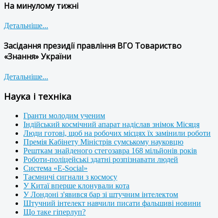
На минулому тижні
Детальніше...
Засідання президії правління ВГО Товариство
«Знання» України
Детальніше...
Наука і техніка
Гранти молодим ученим
Індійський космічний апарат надіслав знімок Місяця
Люди готові, щоб на робочих місцях їх замінили роботи
Премія Кабінету Міністрів сумському науковцю
Решткам знайденого стегозавра 168 мільйонів років
Роботи-поліцейські здатні розпізнавати людей
Система «E-Social»
Таємничі сигнали з космосу
У Китаї вперше клонували кота
У Лондоні з'явився бар зі штучним інтелектом
Штучний інтелект навчили писати фальшиві новини
Що таке гіперлуп?