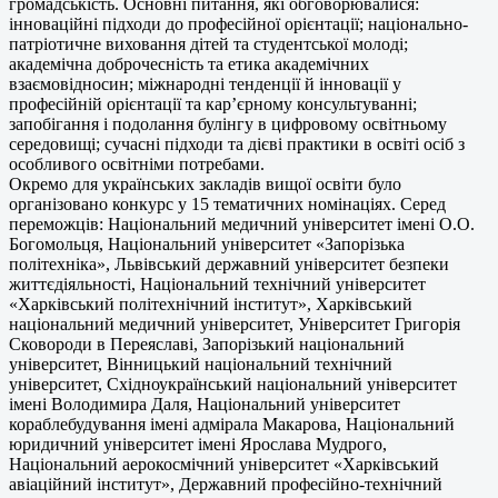
громадськість. Основні питання, які обговорювалися:
інноваційні підходи до професійної орієнтації; національно-
патріотичне виховання дітей та студентської молоді;
академічна доброчесність та етика академічних
взаємовідносин; міжнародні тенденції й інновації у
професійній орієнтації та кар’єрному консультуванні;
запобігання і подолання булінгу в цифровому освітньому
середовищі; сучасні підходи та дієві практики в освіті осіб з
особливого освітніми потребами.
Окремо для українських закладів вищої освіти було
організовано конкурс у 15 тематичних номінаціях. Серед
переможців: Національний медичний університет імені О.О.
Богомольця, Національний університет «Запорізька
політехніка», Львівський державний університет безпеки
життєдіяльності, Національний технічний університет
«Харківський політехнічний інститут», Харківський
національний медичний університет, Університет Григорія
Сковороди в Переяславі, Запорізький національний
університет, Вінницький національний технічний
університет, Східноукраїнський національний університет
імені Володимира Даля, Національний університет
кораблебудування імені адмірала Макарова, Національний
юридичний університет імені Ярослава Мудрого,
Національний аерокосмічний університет «Харківський
авіаційний інститут», Державний професійно-технічний