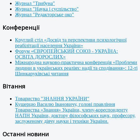
Журнал "Трибуна"
Журнал "Наука і суспільство"
Журнал "Редакторське око"
Конференції
Круглий стіл «Досвід та перспективи психологічної
реабілітації населення України»
Форум «ЄВРОПЕЙСЬКИЙ СОЮЗ - УКРАЇНА:
ОСВІТА ДОРОСЛИХ»
Міжнародна науково-практична конференція «Проблеми
людини в українських реаліях: надії та сподівання»: 12-ті
Шинкаруківські читання
Вітання
Товариство "ЗНАННЯ УКРАЇНИ"
Кушерцю Василю Івановичу, голові правління
Товариства «Знання» України, члену-кореспонденту
НАПН України, доктору філософських наук, професору,
заслуженому діячу науки і техніки України.
Останні новини