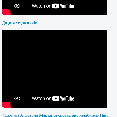
До дня художників
"Пам'яті Апостола Марка та спогад про незабутню Ніну