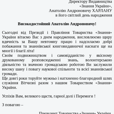
Директору Видавництва
«Знання України»,
Анатолію Андроновичу ХАРЛАНУ
в його світлий день народження
Високодостойний Анатолію Андроновичу!
Сьогодні від Президії і Правління Товариства «Знання»
України вітаємо Вас з днем народження, висловлюємо щиру
вдячність за Вашу невтомну працю і надсилаємо добрі
побажання та знаннівської книговидавничої наснаги ще на
многії і благії літа!
Своїм подвижництвом і самовідданістю у якісному
друкованому розповсюдженні знань, волонтерською
діяльністю та значною громадською роботою Ви заслужили
високу шану і повагу наукової спільноти та всієї знаннівської
громади.
Ще довгі роки торуйте мужньо і натхненно благородний шлях
служіння Вітчизні разом з нашим Товариством «Знання»
України.
Успіхів Вам, великого щастя, гарної долі і Перемоги !
З повагою –
Президент Товариства «Знання» України,