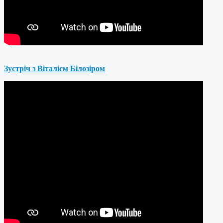
Зустріч з Віталієм Білозіром