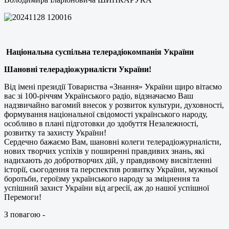
Національна суспільна телерадіокомпанія України
Шановні телерадіожурналісти України!
Від імені президії Товариства «Знання» України щиро вітаємо
вас зі 100-річчям Українського радіо, відзначаємо Ваш
надзвичайно вагомий внесок у розвиток культури, духовності,
формування національної свідомості українського народу,
особливо в плані підготовки до здобуття Незалежності,
розвитку та захисту України!
Сердечно бажаємо Вам, шановні колеги телерадіожурналісти,
нових творчих успіхів у поширенні правдивих знань, які
надихають до добротворчих дій, у правдивому висвітленні
історії, сьогодення та перспектив розвитку України, мужньої
боротьби, героїзму українського народу за зміцнення та
успішний захист України від агресії, аж до нашої успішної
Перемоги!
З повагою -