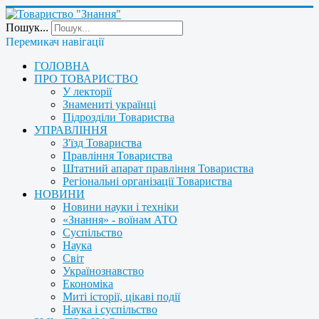
Пошук...
Перемикач навігації
ГОЛОВНА
ПРО ТОВАРИСТВО
У лекторії
Знамениті українці
Підрозділи Товариства
УПРАВЛІННЯ
З'їзд Товариства
Правління Товариства
Штатний апарат правління Товариства
Регіональні організації Товариства
НОВИНИ
Новини науки і техніки
«Знання» - воїнам АТО
Суспільство
Наука
Світ
Українознавство
Економіка
Миті історії, цікаві події
Наука і суспільство