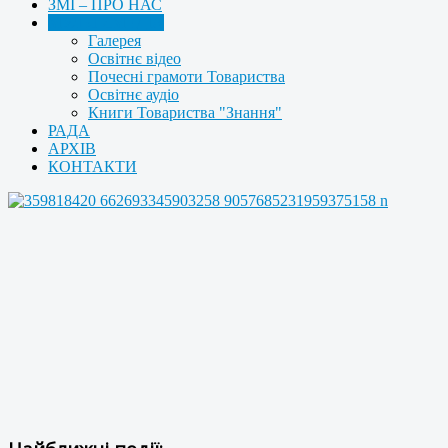
ЗМІ – ПРО НАС
МУЛЬТИМЕДІА
Галерея
Освітнє відео
Почесні грамоти Товариства
Освітнє аудіо
Книги Товариства "Знання"
РАДА
АРХІВ
КОНТАКТИ