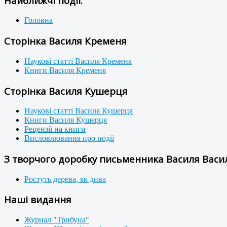
Найближчі події:
Головна
Сторінка Василя Кременя
Наукові статті Василя Кременя
Книги Василя Кременя
Сторінка Василя Кушерця
Наукові статті Василя Кушерця
Книги Василя Кушерця
Рецензії на книги
Висловлювання про події
З творчого доробку письменника Василя Васил
Ростуть дерева, як дива
Наші видання
Журнал "Трибуна"