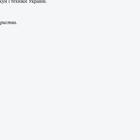
уи і техніки України.
ариства.