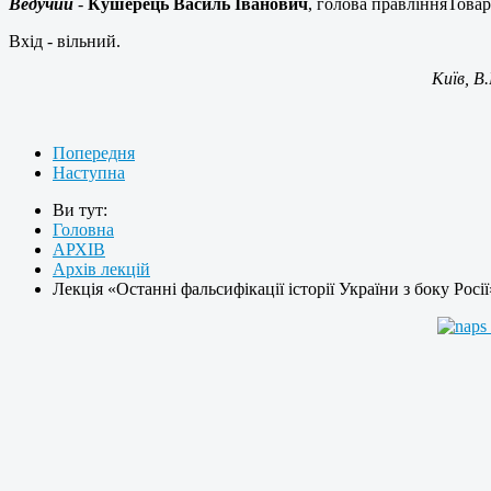
Ведучий
-
Кушерець Василь Іванович
, голова правлінняТовар
Вхід - вільний.
Київ, В
Попередня
Наступна
Ви тут:
Головна
АРХІВ
Архів лекцій
Лекція «Останні фальсифікації історії України з боку Росії