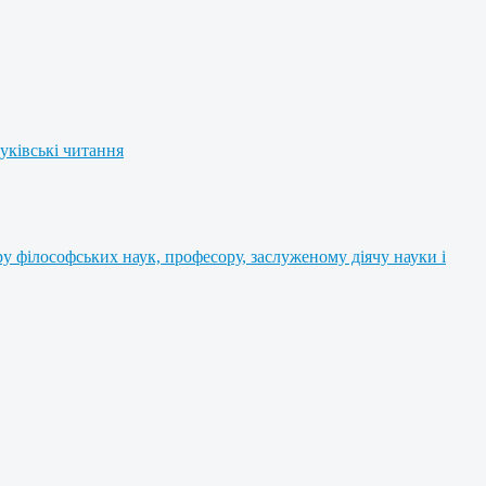
уківські читання
 філософських наук, професору, заслуженому діячу науки і