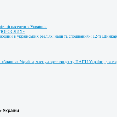
літації населення України»
 ДОРОСЛИХ»
ини в українських реаліях: надії та сподівання»: 12-ті Шинкар
 «Знання» України, члену-кореспонденту НАПН України, доктору
» України