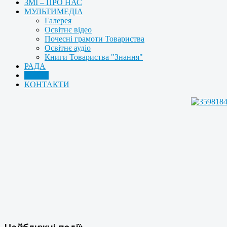
ЗМІ – ПРО НАС
МУЛЬТИМЕДІА
Галерея
Освітнє відео
Почесні грамоти Товариства
Освітнє аудіо
Книги Товариства "Знання"
РАДА
АРХІВ
КОНТАКТИ