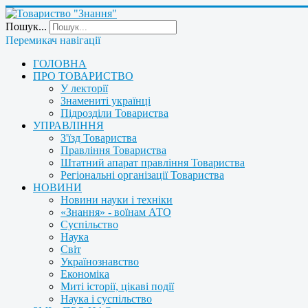
Пошук...
Перемикач навігації
ГОЛОВНА
ПРО ТОВАРИСТВО
У лекторії
Знамениті українці
Підрозділи Товариства
УПРАВЛІННЯ
З'їзд Товариства
Правління Товариства
Штатний апарат правління Товариства
Регіональні організації Товариства
НОВИНИ
Новини науки і техніки
«Знання» - воїнам АТО
Суспільство
Наука
Світ
Українознавство
Економіка
Миті історії, цікаві події
Наука і суспільство