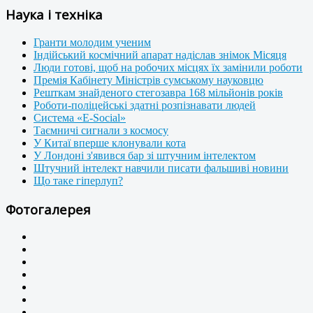
Наука і техніка
Гранти молодим ученим
Індійський космічний апарат надіслав знімок Місяця
Люди готові, щоб на робочих місцях їх замінили роботи
Премія Кабінету Міністрів сумському науковцю
Решткам знайденого стегозавра 168 мільйонів років
Роботи-поліцейські здатні розпізнавати людей
Система «E-Social»
Таємничі сигнали з космосу
У Китаї вперше клонували кота
У Лондоні з'явився бар зі штучним інтелектом
Штучний інтелект навчили писати фальшиві новини
Що таке гіперлуп?
Фотогалерея