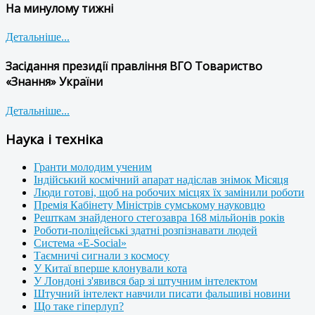
На минулому тижні
Детальніше...
Засідання президії правління ВГО Товариство
«Знання» України
Детальніше...
Наука і техніка
Гранти молодим ученим
Індійський космічний апарат надіслав знімок Місяця
Люди готові, щоб на робочих місцях їх замінили роботи
Премія Кабінету Міністрів сумському науковцю
Решткам знайденого стегозавра 168 мільйонів років
Роботи-поліцейські здатні розпізнавати людей
Система «E-Social»
Таємничі сигнали з космосу
У Китаї вперше клонували кота
У Лондоні з'явився бар зі штучним інтелектом
Штучний інтелект навчили писати фальшиві новини
Що таке гіперлуп?