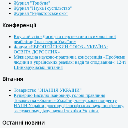
Журнал "Трибуна"
Журнал "Наука і суспільство"
Журнал "Редакторське око"
Конференції
Круглий стіл «Досвід та перспективи психологічної
реабілітації населення України»
Форум «ЄВРОПЕЙСЬКИЙ СОЮЗ - УКРАЇНА:
ОСВІТА ДОРОСЛИХ»
Міжнародна науково-практична конференція «Проблеми
людини в українських реаліях: надії та сподівання»: 12-ті
Шинкаруківські читання
Вітання
Товариство "ЗНАННЯ УКРАЇНИ"
Кушерцю Василю Івановичу, голові правління
Товариства «Знання» України, члену-кореспонденту
НАПН України, доктору філософських наук, професору,
заслуженому діячу науки і техніки України.
Останні новини