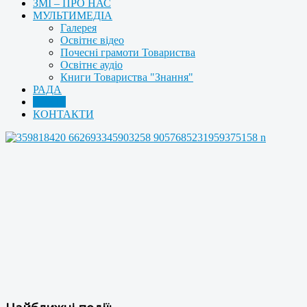
ЗМІ – ПРО НАС
МУЛЬТИМЕДІА
Галерея
Освітнє відео
Почесні грамоти Товариства
Освітнє аудіо
Книги Товариства "Знання"
РАДА
АРХІВ
КОНТАКТИ