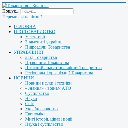
Пошук...
Перемикач навігації
ГОЛОВНА
ПРО ТОВАРИСТВО
У лекторії
Знамениті українці
Підрозділи Товариства
УПРАВЛІННЯ
З'їзд Товариства
Правління Товариства
Штатний апарат правління Товариства
Регіональні організації Товариства
НОВИНИ
Новини науки і техніки
«Знання» - воїнам АТО
Суспільство
Наука
Світ
Українознавство
Економіка
Миті історії, цікаві події
Наука і суспільство