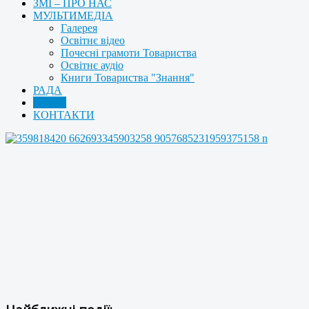
ЗМІ – ПРО НАС
МУЛЬТИМЕДІА
Галерея
Освітнє відео
Почесні грамоти Товариства
Освітнє аудіо
Книги Товариства "Знання"
РАДА
АРХІВ
КОНТАКТИ