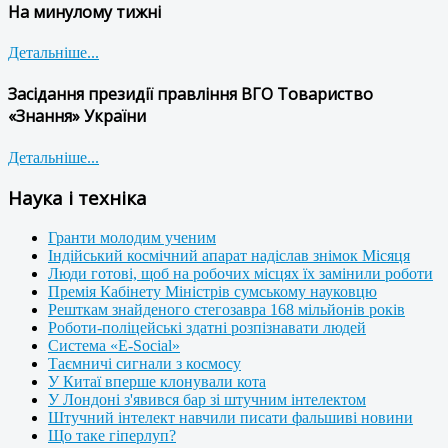
На минулому тижні
Детальніше...
Засідання президії правління ВГО Товариство
«Знання» України
Детальніше...
Наука і техніка
Гранти молодим ученим
Індійський космічний апарат надіслав знімок Місяця
Люди готові, щоб на робочих місцях їх замінили роботи
Премія Кабінету Міністрів сумському науковцю
Решткам знайденого стегозавра 168 мільйонів років
Роботи-поліцейські здатні розпізнавати людей
Система «E-Social»
Таємничі сигнали з космосу
У Китаї вперше клонували кота
У Лондоні з'явився бар зі штучним інтелектом
Штучний інтелект навчили писати фальшиві новини
Що таке гіперлуп?