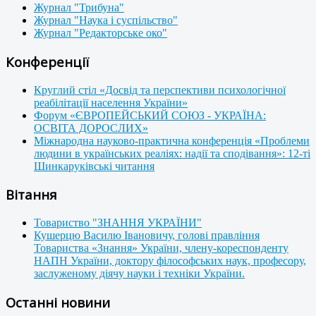
Журнал "Трибуна"
Журнал "Наука і суспільство"
Журнал "Редакторське око"
Конференції
Круглий стіл «Досвід та перспективи психологічної
реабілітації населення України»
Форум «ЄВРОПЕЙСЬКИЙ СОЮЗ - УКРАЇНА:
ОСВІТА ДОРОСЛИХ»
Міжнародна науково-практична конференція «Проблеми
людини в українських реаліях: надії та сподівання»: 12-ті
Шинкаруківські читання
Вітання
Товариство "ЗНАННЯ УКРАЇНИ"
Кушерцю Василю Івановичу, голові правління
Товариства «Знання» України, члену-кореспонденту
НАПН України, доктору філософських наук, професору,
заслуженому діячу науки і техніки України.
Останні новини