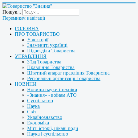
Пошук...
Перемикач навігації
ГОЛОВНА
ПРО ТОВАРИСТВО
У лекторії
Знамениті українці
Підрозділи Товариства
УПРАВЛІННЯ
З'їзд Товариства
Правління Товариства
Штатний апарат правління Товариства
Регіональні організації Товариства
НОВИНИ
Новини науки і техніки
«Знання» - воїнам АТО
Суспільство
Наука
Світ
Українознавство
Економіка
Миті історії, цікаві події
Наука і суспільство