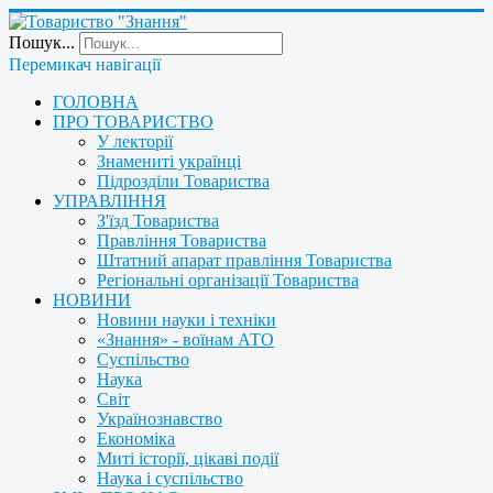
Пошук...
Перемикач навігації
ГОЛОВНА
ПРО ТОВАРИСТВО
У лекторії
Знамениті українці
Підрозділи Товариства
УПРАВЛІННЯ
З'їзд Товариства
Правління Товариства
Штатний апарат правління Товариства
Регіональні організації Товариства
НОВИНИ
Новини науки і техніки
«Знання» - воїнам АТО
Суспільство
Наука
Світ
Українознавство
Економіка
Миті історії, цікаві події
Наука і суспільство