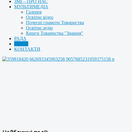
ЗМІ – ПРО НАС
МУЛЬТИМЕДІА
Галерея
Освітнє відео
Почесні грамоти Товариства
Освітнє аудіо
Книги Товариства "Знання"
РАДА
АРХІВ
КОНТАКТИ