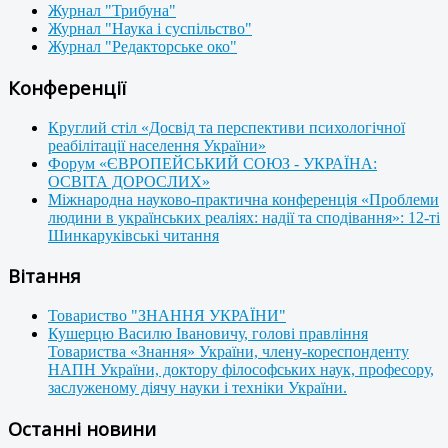
Журнал "Трибуна"
Журнал "Наука і суспільство"
Журнал "Редакторське око"
Конференції
Круглий стіл «Досвід та перспективи психологічної
реабілітації населення України»
Форум «ЄВРОПЕЙСЬКИЙ СОЮЗ - УКРАЇНА:
ОСВІТА ДОРОСЛИХ»
Міжнародна науково-практична конференція «Проблеми
людини в українських реаліях: надії та сподівання»: 12-ті
Шинкаруківські читання
Вітання
Товариство "ЗНАННЯ УКРАЇНИ"
Кушерцю Василю Івановичу, голові правління
Товариства «Знання» України, члену-кореспонденту
НАПН України, доктору філософських наук, професору,
заслуженому діячу науки і техніки України.
Останні новини