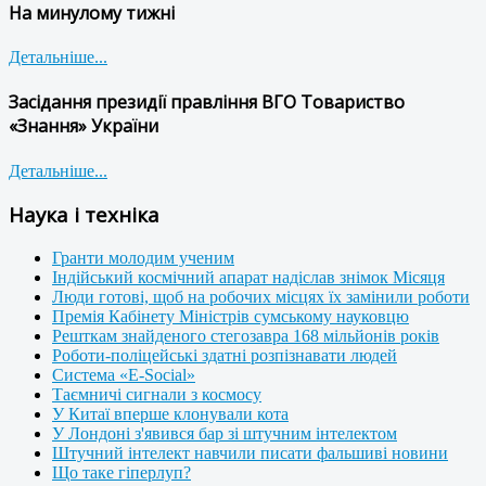
На минулому тижні
Детальніше...
Засідання президії правління ВГО Товариство
«Знання» України
Детальніше...
Наука і техніка
Гранти молодим ученим
Індійський космічний апарат надіслав знімок Місяця
Люди готові, щоб на робочих місцях їх замінили роботи
Премія Кабінету Міністрів сумському науковцю
Решткам знайденого стегозавра 168 мільйонів років
Роботи-поліцейські здатні розпізнавати людей
Система «E-Social»
Таємничі сигнали з космосу
У Китаї вперше клонували кота
У Лондоні з'явився бар зі штучним інтелектом
Штучний інтелект навчили писати фальшиві новини
Що таке гіперлуп?