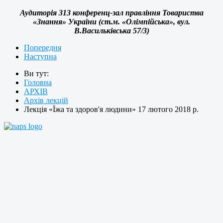
Аудиторія 313 конференц-зал правління Товариства
«Знання» України (ст.м. «Олімпійська», вул.
В.Васильківська 57/3)
Попередня
Наступна
Ви тут:
Головна
АРХІВ
Архів лекцій
Лекція «Їжа та здоров'я людини» 17 лютого 2018 р.