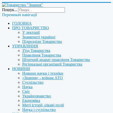
Пошук...
Перемикач навігації
ГОЛОВНА
ПРО ТОВАРИСТВО
У лекторії
Знамениті українці
Підрозділи Товариства
УПРАВЛІННЯ
З'їзд Товариства
Правління Товариства
Штатний апарат правління Товариства
Регіональні організації Товариства
НОВИНИ
Новини науки і техніки
«Знання» - воїнам АТО
Суспільство
Наука
Світ
Українознавство
Економіка
Миті історії, цікаві події
Наука і суспільство