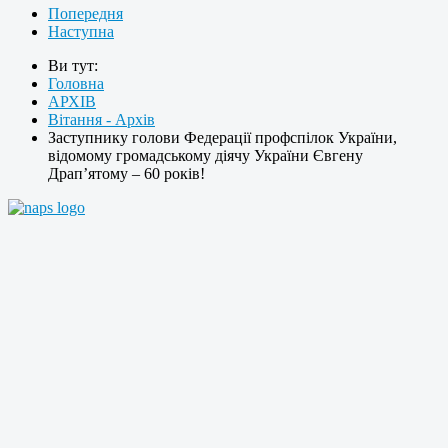
Попередня
Наступна
Ви тут:
Головна
АРХІВ
Вітання - Архів
Заступнику голови Федерації профспілок України,
відомому громадському діячу України Євгену
Драп’ятому – 60 років!