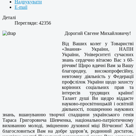
Надрукувати
E-mail
Деталі
Перегляди: 42356
Дорогий Євгене Михайловичу!
Від Ваших колег у Товаристві
«Знання» України, НАПН
України, Університеті сучасних
знань сердечно вітаємо Вас з 60-
річчям! Щиро вдячні Вам за Вашу
благородну, високопрофесійну,
невтомну діяльність у Федерації
профслілок України щодо захисту
корінних соціальних прав та
інтересів трудящих країни!
Талант душі Ви щедро віддаєте
науково-просвітницькій і освітній
діяльності, поширенню наукових
знань, вшануванню творчої спадщини українського генія
Тараса Григоровича Шевченка, національно-патріотичному
вихованню молоді, зміцненню духовної міці Вітчизни! Хай
благословиться Вам на добре здоров’я, родинний достаток,