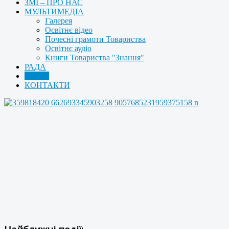
ЗМІ – ПРО НАС
МУЛЬТИМЕДІА
Галерея
Освітнє відео
Почесні грамоти Товариства
Освітнє аудіо
Книги Товариства "Знання"
РАДА
АРХІВ
КОНТАКТИ