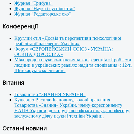
Журнал "Трибуна"
Журнал "Наука і суспільство"
Журнал "Редакторське око"
Конференції
Круглий стіл «Досвід та перспективи психологічної
реабілітації населення України»
Форум «ЄВРОПЕЙСЬКИЙ СОЮЗ - УКРАЇНА:
ОСВІТА ДОРОСЛИХ»
Міжнародна науково-практична конференція «Проблеми
людини в українських реаліях: надії та сподівання»: 12-ті
Шинкаруківські читання
Вітання
Товариство "ЗНАННЯ УКРАЇНИ"
Кушерцю Василю Івановичу, голові правління
Товариства «Знання» України, члену-кореспонденту
НАПН України, доктору філософських наук, професору,
заслуженому діячу науки і техніки України.
Останні новини