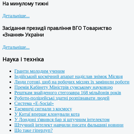
На минулому тижні
Детальніше...
Засідання президії правління ВГО Товариство
«Знання» України
Детальніше...
Наука і техніка
Гранти молодим ученим
Індійський космічний апарат надіслав знімок Місяця
Люди готові, щоб на робочих місцях їх замінили роботи
Премія Кабінету Міністрів сумському науковцю
Решткам знайденого стегозавра 168 мільйонів років
Роботи-поліцейські здатні розпізнавати людей
Система «E-Social»
Таємничі сигнали з космосу
У Китаї вперше клонували кота
У Лондоні з'явився бар зі штучним інтелектом
Штучний інтелект навчили писати фальшиві новини
Що таке гіперлуп?