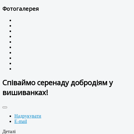
Фотогалерея
Співаймо серенаду добродіям у
вишиванках!
Надрукувати
E-mail
Деталі