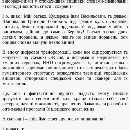
відображеними у стібках-швах вишивки словами-символами:
«Господи захисти, спаси і сохрани».
І о, диво! Мій батько, Кушерець Іван Васильович, та дядько,
Шаповалов Григорій Іванович, під градом куль і снарядів,
вижили, були нагороджені орденами й медалями у війні з
нацизмом, дійшли до самого Берліну! Батько зазнав двох
легких поранень, а дядько навіть не зазнав поранень, хоч
обидва сповна відчули пекло війни!
В епоху цифрової трансформації, коли все оцифровується та
кодується за схемою GR-cod, а інформація зберігається на
хмарних серверах, HHD нагромаджувачах, виникає реальна
можливість з допомогою штучного інтелекту реалізувати ідею
гуманітарного старттапу: розкодувати таємниці українських
вишивок, створивши спеціальні коди та сканери для їх
зчитування.
Це, хоч і фантастично звучить, надасть змогу глибше
зрозуміти наш генетичний код, краще пізнати себе, свої
ресурси, наявні можливості, прагнення, бажання та розробити
оптимальні програми їх швидкого досягнення.
А сьогодні – співаймо серенаду носіям вишиванок!
З повагою: