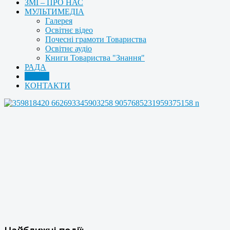
ЗМІ – ПРО НАС
МУЛЬТИМЕДІА
Галерея
Освітнє відео
Почесні грамоти Товариства
Освітнє аудіо
Книги Товариства "Знання"
РАДА
АРХІВ
КОНТАКТИ