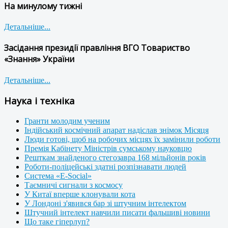
На минулому тижні
Детальніше...
Засідання президії правління ВГО Товариство
«Знання» України
Детальніше...
Наука і техніка
Гранти молодим ученим
Індійський космічний апарат надіслав знімок Місяця
Люди готові, щоб на робочих місцях їх замінили роботи
Премія Кабінету Міністрів сумському науковцю
Решткам знайденого стегозавра 168 мільйонів років
Роботи-поліцейські здатні розпізнавати людей
Система «E-Social»
Таємничі сигнали з космосу
У Китаї вперше клонували кота
У Лондоні з'явився бар зі штучним інтелектом
Штучний інтелект навчили писати фальшиві новини
Що таке гіперлуп?