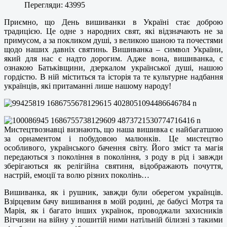
Перегляди: 43995
Приємно, що День вишиванки в Україні стає доброю
традицією. Це одне з народних свят, які відзначають не за
примусом, а за покликом душі, з великою шаною та почестями
щодо наших давніх святинь. Вишиванка – символ України,
який для нас є надто дорогим. Адже вона, вишиванка, є
ознакою Батьківщини, дзеркалом української душі, нашою
гордістю. В ній міститься та історія та те культурне надбання
українців, які притаманні лише нашому народу!
Мистецтвознавці визнають, що наша вишивка є найбагатшою
за орнаментом і побудовою малюнків. Це мистецтво
особливого, українського бачення світу. Його зміст та магія
передаються з покоління в покоління, з роду в рід і завжди
зберігаються як релігійна святиня, відображають почуття,
настрій, емоції та волю різних поколінь…
Вишиванка, як і рушник, завжди були оберегом українців.
Взірцевим
бачу вишивання в моїй родині, де бабусі Мотря та
Марія, як і багато інших українок, проводжали захисників
Вітчизни на війну у пошитій ними натільній білизні з такими