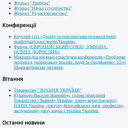
Журнал "Трибуна"
Журнал "Наука і суспільство"
Журнал "Редакторське око"
Конференції
Круглий стіл «Досвід та перспективи психологічної
реабілітації населення України»
Форум «ЄВРОПЕЙСЬКИЙ СОЮЗ - УКРАЇНА:
ОСВІТА ДОРОСЛИХ»
Міжнародна науково-практична конференція «Проблеми
людини в українських реаліях: надії та сподівання»: 12-ті
Шинкаруківські читання
Вітання
Товариство "ЗНАННЯ УКРАЇНИ"
Кушерцю Василю Івановичу, голові правління
Товариства «Знання» України, члену-кореспонденту
НАПН України, доктору філософських наук, професору,
заслуженому діячу науки і техніки України.
Останні новини