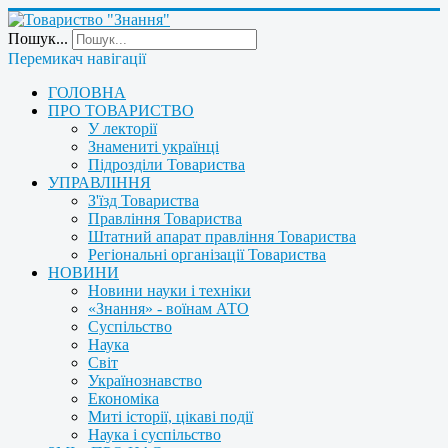
Пошук...
Перемикач навігації
ГОЛОВНА
ПРО ТОВАРИСТВО
У лекторії
Знамениті українці
Підрозділи Товариства
УПРАВЛІННЯ
З'їзд Товариства
Правління Товариства
Штатний апарат правління Товариства
Регіональні організації Товариства
НОВИНИ
Новини науки і техніки
«Знання» - воїнам АТО
Суспільство
Наука
Світ
Українознавство
Економіка
Миті історії, цікаві події
Наука і суспільство