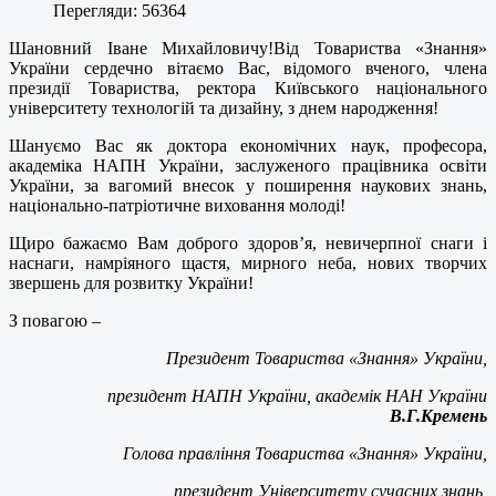
Перегляди: 56364
Шановний Іване Михайловичу!Від Товариства «Знання»
України сердечно вітаємо Вас, відомого вченого, члена
президії Товариства, ректора Київського національного
університету технологій та дизайну, з днем народження!
Шануємо Вас як доктора економічних наук, професора,
академіка НАПН України, заслуженого працівника освіти
України, за вагомий внесок у поширення наукових знань,
національно-патріотичне виховання молоді!
Щиро бажаємо Вам доброго здоров’я, невичерпної снаги і
наснаги, намріяного щастя, мирного неба, нових творчих
звершень для розвитку України!
З повагою –
Президент Товариства «Знання» України,
президент НАПН України, академік НАН України
В.Г.Кремень
Голова правління Товариства «Знання» України,
президент Університету сучасних знань,