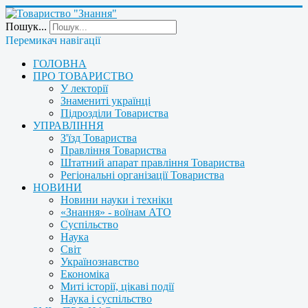
Пошук...
Перемикач навігації
ГОЛОВНА
ПРО ТОВАРИСТВО
У лекторії
Знамениті українці
Підрозділи Товариства
УПРАВЛІННЯ
З'їзд Товариства
Правління Товариства
Штатний апарат правління Товариства
Регіональні організації Товариства
НОВИНИ
Новини науки і техніки
«Знання» - воїнам АТО
Суспільство
Наука
Світ
Українознавство
Економіка
Миті історії, цікаві події
Наука і суспільство