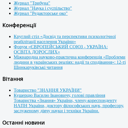
Журнал "Трибуна"
Журнал "Наука і суспільство"
Журнал "Редакторське око"
Конференції
Круглий стіл «Досвід та перспективи психологічної
реабілітації населення України»
Форум «ЄВРОПЕЙСЬКИЙ СОЮЗ - УКРАЇНА:
ОСВІТА ДОРОСЛИХ»
Міжнародна науково-практична конференція «Проблеми
людини в українських реаліях: надії та сподівання»: 12-ті
Шинкаруківські читання
Вітання
Товариство "ЗНАННЯ УКРАЇНИ"
Кушерцю Василю Івановичу, голові правління
Товариства «Знання» України, члену-кореспонденту
НАПН України, доктору філософських наук, професору,
заслуженому діячу науки і техніки України.
Останні новини