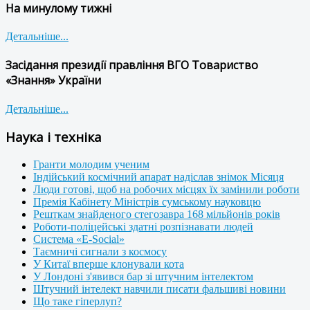
На минулому тижні
Детальніше...
Засідання президії правління ВГО Товариство
«Знання» України
Детальніше...
Наука і техніка
Гранти молодим ученим
Індійський космічний апарат надіслав знімок Місяця
Люди готові, щоб на робочих місцях їх замінили роботи
Премія Кабінету Міністрів сумському науковцю
Решткам знайденого стегозавра 168 мільйонів років
Роботи-поліцейські здатні розпізнавати людей
Система «E-Social»
Таємничі сигнали з космосу
У Китаї вперше клонували кота
У Лондоні з'явився бар зі штучним інтелектом
Штучний інтелект навчили писати фальшиві новини
Що таке гіперлуп?