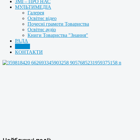
ЗМІ – ПРО НАС
МУЛЬТИМЕДІА
Галерея
Освітнє відео
Почесні грамоти Товариства
Освітнє аудіо
Книги Товариства "Знання"
РАДА
АРХІВ
КОНТАКТИ