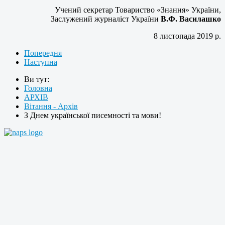
Учений секретар Товариство «Знання» України,
Заслужений журналіст України
В.Ф. Василашко
8 листопада 2019 р.
Попередня
Наступна
Ви тут:
Головна
АРХІВ
Вітання - Архів
З Днем української писемності та мови!