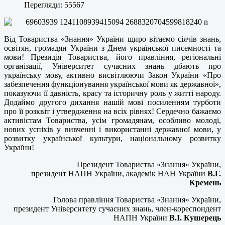
Перегляди: 55567
Від Товариства «Знання» України щиро вітаємо сіячів знань,
освітян, громадян України з Днем української писемності та
мови! Президія Товариства, його правління, регіональні
організації, Університет сучасних знань дбають про
українську мову, активно висвітлюючи Закон України «Про
забезпечення функціонування української мови як державної»,
показуючи її давність, красу та історичну роль у житті народу.
Додаймо другого дихання нашій мові посиленням турботи
про її розквіт і утвердження на всіх рівнях! Сердечно бажаємо
активістам Товариства, усім громадянам, особливо молоді,
нових успіхів у вивченні і використанні державної мови, у
розвитку української культури, національному розвитку
України!
Президент Товариства «Знання» України,
президент НАПН України, академік НАН України
В.Г.
Кремень
Голова правління Товариства «Знання» України,
президент Університету сучасних знань, член-кореспондент
НАПН України
В.І. Кушерець