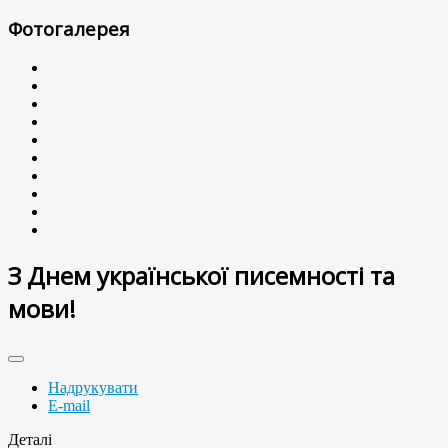
Фотогалерея
З Днем української писемності та
мови!
Надрукувати
E-mail
Деталі