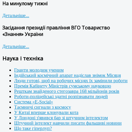
На минулому тижні
Детальніше...
Засідання президії правління ВГО Товариство
«Знання» України
Детальніше...
Наука і техніка
Гранти молодим ученим
Індійський космічний апарат надіслав знімок Місяця
Люди готові, щоб на робочих місцях їх замінили роботи
Премія Кабінету Міністрів сумському науковцю
Решткам знайденого стегозавра 168 мільйонів років
Роботи-поліцейські здатні розпізнавати людей
Система «E-Social»
Таємничі сигнали з космосу
У Китаї вперше клонували кота
У Лондоні з'явився бар зі штучним інтелектом
Штучний інтелект навчили писати фальшиві новини
Що таке гіперлуп?