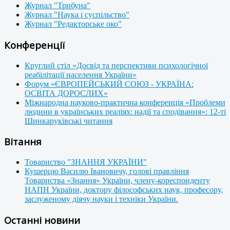
Журнал "Трибуна"
Журнал "Наука і суспільство"
Журнал "Редакторське око"
Конференції
Круглий стіл «Досвід та перспективи психологічної
реабілітації населення України»
Форум «ЄВРОПЕЙСЬКИЙ СОЮЗ - УКРАЇНА:
ОСВІТА ДОРОСЛИХ»
Міжнародна науково-практична конференція «Проблеми
людини в українських реаліях: надії та сподівання»: 12-ті
Шинкаруківські читання
Вітання
Товариство "ЗНАННЯ УКРАЇНИ"
Кушерцю Василю Івановичу, голові правління
Товариства «Знання» України, члену-кореспонденту
НАПН України, доктору філософських наук, професору,
заслуженому діячу науки і техніки України.
Останні новини