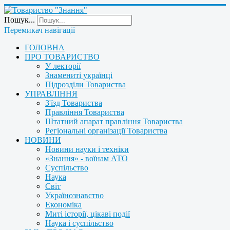
Пошук...
Перемикач навігації
ГОЛОВНА
ПРО ТОВАРИСТВО
У лекторії
Знамениті українці
Підрозділи Товариства
УПРАВЛІННЯ
З'їзд Товариства
Правління Товариства
Штатний апарат правління Товариства
Регіональні організації Товариства
НОВИНИ
Новини науки і техніки
«Знання» - воїнам АТО
Суспільство
Наука
Світ
Українознавство
Економіка
Миті історії, цікаві події
Наука і суспільство