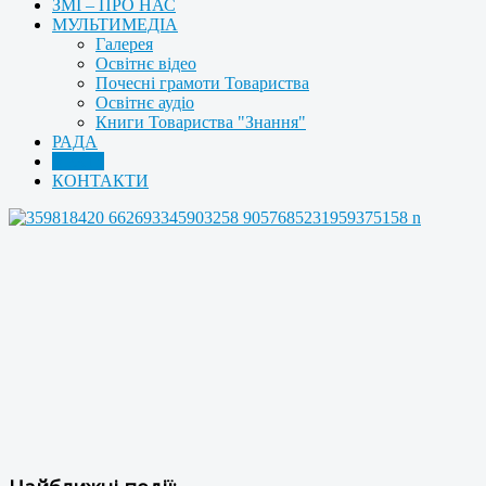
ЗМІ – ПРО НАС
МУЛЬТИМЕДІА
Галерея
Освітнє відео
Почесні грамоти Товариства
Освітнє аудіо
Книги Товариства "Знання"
РАДА
АРХІВ
КОНТАКТИ