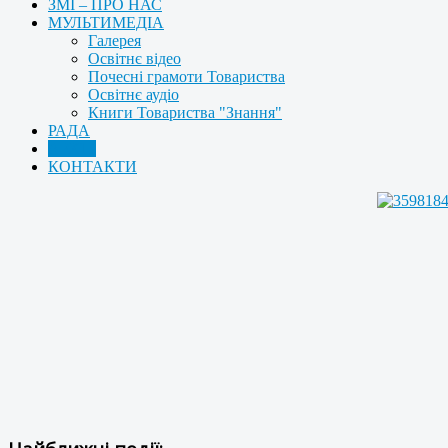
ЗМІ – ПРО НАС
МУЛЬТИМЕДІА
Галерея
Освітнє відео
Почесні грамоти Товариства
Освітнє аудіо
Книги Товариства "Знання"
РАДА
АРХІВ
КОНТАКТИ