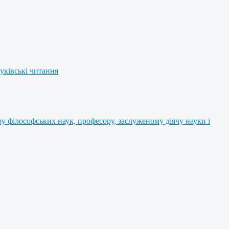
уківські читання
 філософських наук, професору, заслуженому діячу науки і