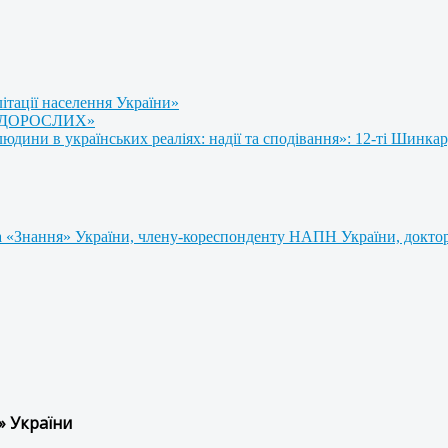
літації населення України»
 ДОРОСЛИХ»
ини в українських реаліях: надії та сподівання»: 12-ті Шинкар
 «Знання» України, члену-кореспонденту НАПН України, доктору
» України