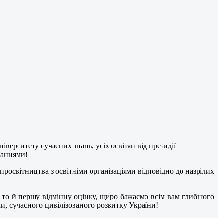
ніверситету сучасних знань, усіх освітян від президії
наннями!
росвітництва з освітніми організаціями відповідно до назрілих
а то й першу відмінну оцінку, щиро бажаємо всім вам глибшого
ки, сучасного цивілізованого розвитку України!