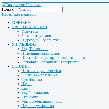
Пошук...
Перемикач навігації
ГОЛОВНА
ПРО ТОВАРИСТВО
У лекторії
Знамениті українці
Підрозділи Товариства
УПРАВЛІННЯ
З'їзд Товариства
Правління Товариства
Штатний апарат правління Товариства
Регіональні організації Товариства
НОВИНИ
Новини науки і техніки
«Знання» - воїнам АТО
Суспільство
Наука
Світ
Українознавство
Економіка
Миті історії, цікаві події
Наука і суспільство