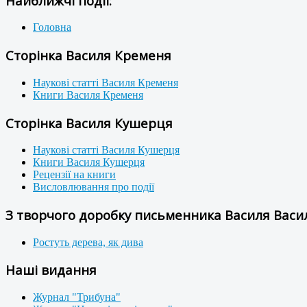
Найближчі події:
Головна
Сторінка Василя Кременя
Наукові статті Василя Кременя
Книги Василя Кременя
Сторінка Василя Кушерця
Наукові статті Василя Кушерця
Книги Василя Кушерця
Рецензії на книги
Висловлювання про події
З творчого доробку письменника Василя Васил
Ростуть дерева, як дива
Наші видання
Журнал "Трибуна"