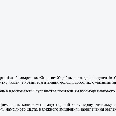
рганізації Товариство «Знання» України, викладачів і студентів У
витку людей, з новим збагаченням молоді і дорослих сучасними з
нь у вдосконаленні суспільства посиленням взаємодії наукового п
Днем знань, коли кожен згадує перший клас, першу вчительку, 
олі, намріяного щастя, належного зміцнення і забезпечення безпе