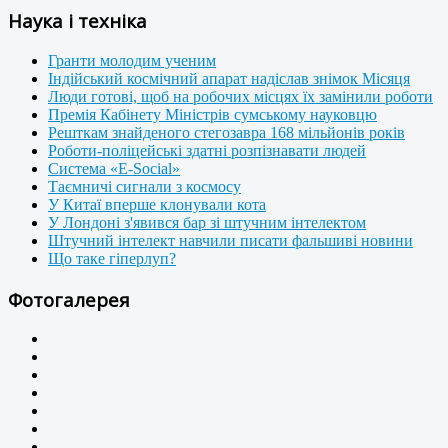
Наука і техніка
Гранти молодим ученим
Індійський космічний апарат надіслав знімок Місяця
Люди готові, щоб на робочих місцях їх замінили роботи
Премія Кабінету Міністрів сумському науковцю
Решткам знайденого стегозавра 168 мільйонів років
Роботи-поліцейські здатні розпізнавати людей
Система «E-Social»
Таємничі сигнали з космосу
У Китаї вперше клонували кота
У Лондоні з'явився бар зі штучним інтелектом
Штучний інтелект навчили писати фальшиві новини
Що таке гіперлуп?
Фотогалерея