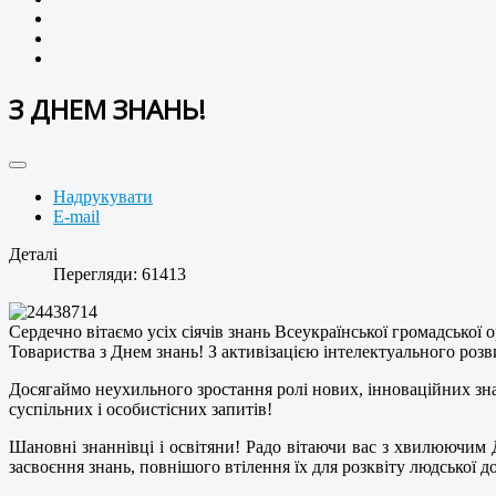
З ДНЕМ ЗНАНЬ!
Надрукувати
E-mail
Деталі
Перегляди: 61413
Сердечно вітаємо усіх сіячів знань Всеукраїнської громадської о
Товариства з Днем знань! З активізацією інтелектуального роз
Досягаймо неухильного зростання ролі нових, інноваційних зна
суспільних і особистісних запитів!
Шановні знаннівці і освітяни! Радо вітаючи вас з хвилюючим 
засвоєння знань, повнішого втілення їх для розквіту людської д