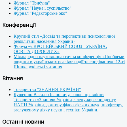
Журнал "Трибуна"
Журнал "Наука і суспільство"
Журнал "Редакторське око"
Конференції
Круглий стіл «Досвід та перспективи психологічної
реабілітації населення України»
Форум «ЄВРОПЕЙСЬКИЙ СОЮЗ - УКРАЇНА:
ОСВІТА ДОРОСЛИХ»
Міжнародна науково-практична конференція «Проблеми
людини в українських реаліях: надії та сподівання»: 12-ті
Шинкаруківські читання
Вітання
Товариство "ЗНАННЯ УКРАЇНИ"
Кушерцю Василю Івановичу, голові правління
Товариства «Знання» України, члену-кореспонденту
НАПН України, доктору філософських наук, професору,
заслуженому діячу науки і техніки України.
Останні новини