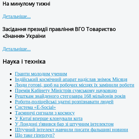
На минулому тижні
Детальніше...
Засідання президії правління ВГО Товариство
«Знання» України
Детальніше...
Наука і техніка
Гранти молодим ученим
Індійський космічний апарат надіслав знімок Місяця
Люди готові, щоб на робочих місцях їх замінили роботи
Премія Кабінету Міністрів сумському науковцю
Решткам знайденого стегозавра 168 мільйонів років
Роботи-поліцейські здатні розпізнавати людей
Система «E-Social»
Таємничі сигнали з космосу
У Китаї вперше клонували кота
У Лондоні з'явився бар зі штучним інтелектом
Штучний інтелект навчили писати фальшиві новини
Що таке гіперлуп?