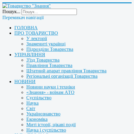
Пошук...
Перемикач навігації
ГОЛОВНА
ПРО ТОВАРИСТВО
У лекторії
Знамениті українці
Підрозділи Товариства
УПРАВЛІННЯ
З'їзд Товариства
Правління Товариства
Штатний апарат правління Товариства
Регіональні організації Товариства
НОВИНИ
Новини науки і техніки
«Знання» - воїнам АТО
Суспільство
Наука
Світ
Українознавство
Економіка
Миті історії, цікаві події
Наука і суспільство