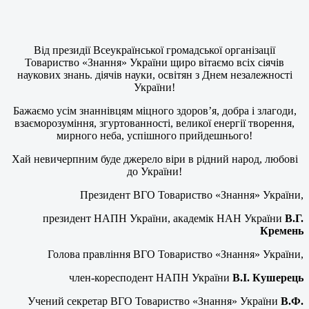
Від президії Всеукраїнської громадської організації
Товариство «Знання» України щиро вітаємо всіх сіячів
наукових знань. діячів науки, освітян з Днем незалежності
України!
Бажаємо усім знаннівцям міцного здоров’я, добра і злагоди,
взаєморозуміння, згуртованності, великої енергії творення,
мирного неба, успішного прийдешнього!
Хай невичерпним буде джерело віри в рідний народ, любові
до України!
Президент ВГО Товариство «Знання» України,
президент НАПН України, академік НАН України
В.Г.
Кремень
Голова правління ВГО Товариство «Знання» України,
член-коресподент НАПН України
В.І. Кушерець
Учений секретар ВГО Товариство «Знання» України
В.Ф.