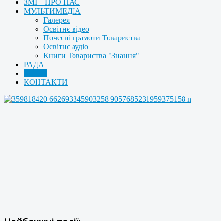
ЗМІ – ПРО НАС
МУЛЬТИМЕДІА
Галерея
Освітнє відео
Почесні грамоти Товариства
Освітнє аудіо
Книги Товариства "Знання"
РАДА
АРХІВ
КОНТАКТИ